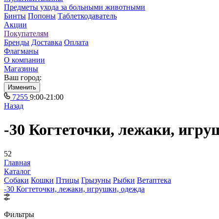
Предметы ухода за больными животными
Бинты
Попоны
Таблеткодаватель
Акции
Покупателям
Бренды
Доставка
Оплата
Флагманы
О компании
Магазины
Ваш город:
Изменить
7255
9:00-21:00
Назад
-30 Когтеточки, лежаки, игруш
52
Главная
Каталог
Собаки
Кошки
Птицы
Грызуны
Рыбки
Ветаптека
-30 Когтеточки, лежаки, игрушки, одежда
Фильтры