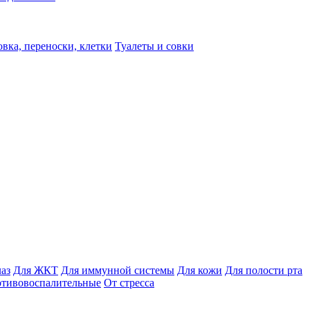
вка, переноски, клетки
Туалеты и совки
лаз
Для ЖКТ
Для иммунной системы
Для кожи
Для полости рта
отивовоспалительные
От стресса