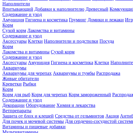
Наполнители
Впитывающий
Добавки к наполнителю
Древесный
Комкующи
Содержание и уход
Амуниция
Гигиена и косметика
Груминг
Домики и лежаки
Иг
Корм
Сухой корм
Лакомства и витамины
Содержание и уход
Аксессуары
Клетки
Наполнители и подстилки
Посуда
Корм
Лакомства и витамины
Сухой корм
Содержание и уход
Аксессуары
Амуниция
Гигиена и косметика
Клетки
Наполните
Аквариумы
Аквариумы для черепах
Аквариумы и тумбы
Распродажа
Живые обитатели
Креветки
Рыбки
Корм
Корм для рыб
Корм для черепах
Корм замороженный
Распрода
Содержание и уход
Декорации
Оборудование
Химия и лекарства
Ветпрепараты
Защита от блох и клещей
Средства от гельминтов
Акция
Антиб
Для почек и мочевой системы
Для сердечно-сосудистой систем
Витамины и пищевые добавки
Мультивитамины