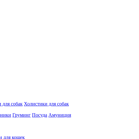
 для собак
Холистики для собак
зники
Груминг
Посуда
Амуниция
и для кошек