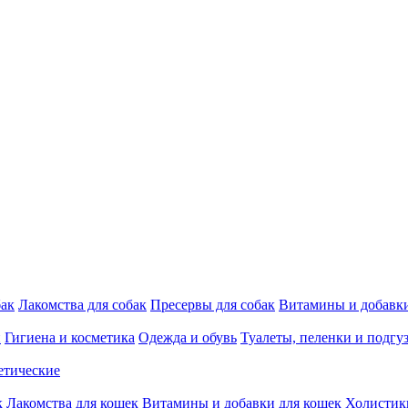
бак
Лакомства для собак
Пресервы для собак
Витамины и добавки
и
Гигиена и косметика
Одежда и обувь
Туалеты, пеленки и подгу
етические
к
Лакомства для кошек
Витамины и добавки для кошек
Холистик