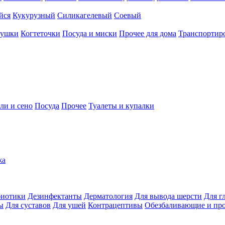
йся
Кукурузный
Силикагелевый
Соевый
рушки
Когтеточки
Посуда и миски
Прочее для дома
Транспортиро
ли и сено
Посуда
Прочее
Туалеты и купалки
жа
иотики
Дезинфектанты
Дерматология
Для вывода шерсти
Для г
ы
Для суставов
Для ушей
Контрацептивы
Обезбаливающие и пр