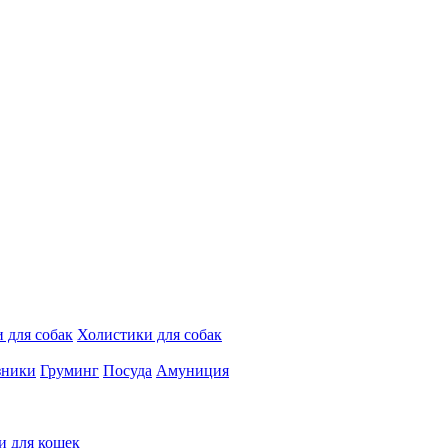
 для собак
Холистики для собак
зники
Груминг
Посуда
Амуниция
и для кошек