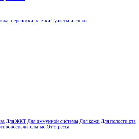
вка, переноски, клетки
Туалеты и совки
лаз
Для ЖКТ
Для иммунной системы
Для кожи
Для полости рта
отивовоспалительные
От стресса