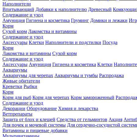
Наполнители
Впитывающий
Добавки к наполнителю
Древесный
Комкующи
Содержание и уход
Амуниция
Гигиена и косметика
Груминг
Домики и лежаки
Иг
Корм
Сухой корм
Лакомства и витамины
Содержание и уход
Аксессуары
Клетки
Наполнители и подстилки
Посуда
Корм
Лакомства и витамины
Сухой корм
Содержание и уход
Аксессуары
Амуниция
Гигиена и косметика
Клетки
Наполните
Аквариумы
Аквариумы для черепах
Аквариумы и тумбы
Распродажа
Живые обитатели
Креветки
Рыбки
Корм
Корм для рыб
Корм для черепах
Корм замороженный
Распрода
Содержание и уход
Декорации
Оборудование
Химия и лекарства
Ветпрепараты
Защита от блох и клещей
Средства от гельминтов
Акция
Антиб
Для почек и мочевой системы
Для сердечно-сосудистой систем
Витамины и пищевые добавки
Мультивитамины