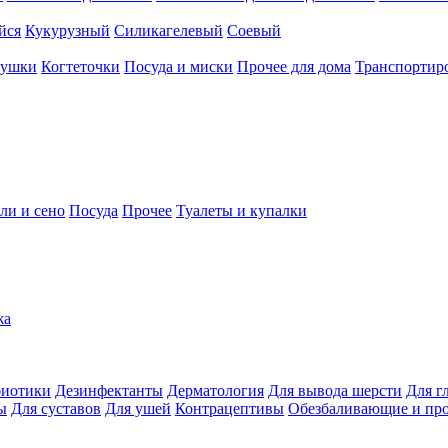
йся
Кукурузный
Силикагелевый
Соевый
рушки
Когтеточки
Посуда и миски
Прочее для дома
Транспортиро
ли и сено
Посуда
Прочее
Туалеты и купалки
жа
иотики
Дезинфектанты
Дерматология
Для вывода шерсти
Для г
ы
Для суставов
Для ушей
Контрацептивы
Обезбаливающие и пр