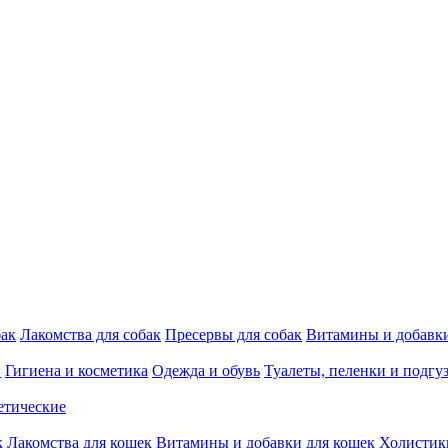
бак
Лакомства для собак
Пресервы для собак
Витамины и добавки
и
Гигиена и косметика
Одежда и обувь
Туалеты, пеленки и подгу
етические
к
Лакомства для кошек
Витамины и добавки для кошек
Холистик