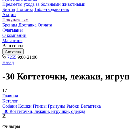
Предметы ухода за больными животными
Бинты
Попоны
Таблеткодаватель
Акции
Покупателям
Бренды
Доставка
Оплата
Флагманы
О компании
Магазины
Ваш город:
Изменить
7255
9:00-21:00
Назад
-30 Когтеточки, лежаки, игру
17
Главная
Каталог
Собаки
Кошки
Птицы
Грызуны
Рыбки
Ветаптека
-30 Когтеточки, лежаки, игрушки, одежда
Фильтры