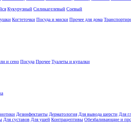
йся
Кукурузный
Силикагелевый
Соевый
рушки
Когтеточки
Посуда и миски
Прочее для дома
Транспортиро
ли и сено
Посуда
Прочее
Туалеты и купалки
жа
иотики
Дезинфектанты
Дерматология
Для вывода шерсти
Для г
ы
Для суставов
Для ушей
Контрацептивы
Обезбаливающие и пр