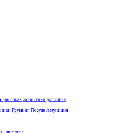
 для собак
Холистики для собак
зники
Груминг
Посуда
Амуниция
и для кошек