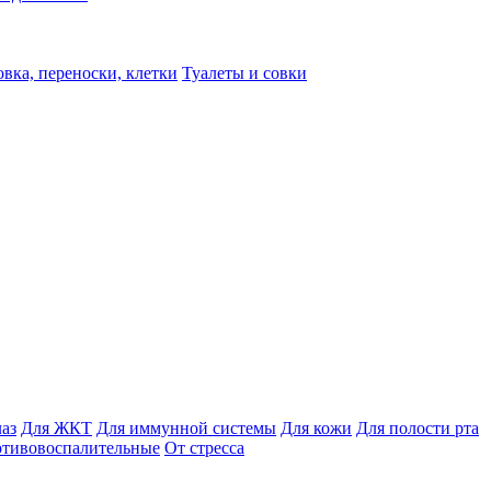
вка, переноски, клетки
Туалеты и совки
лаз
Для ЖКТ
Для иммунной системы
Для кожи
Для полости рта
отивовоспалительные
От стресса