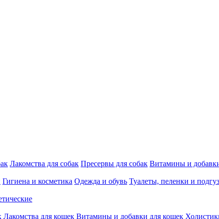
бак
Лакомства для собак
Пресервы для собак
Витамины и добавки
и
Гигиена и косметика
Одежда и обувь
Туалеты, пеленки и подгу
етические
к
Лакомства для кошек
Витамины и добавки для кошек
Холистик