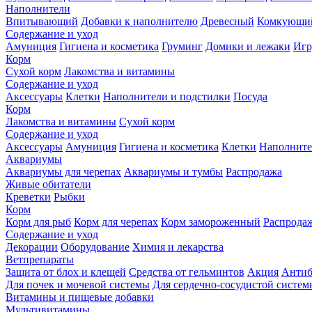
Наполнители
Впитывающий
Добавки к наполнителю
Древесный
Комкующи
Содержание и уход
Амуниция
Гигиена и косметика
Груминг
Домики и лежаки
Иг
Корм
Сухой корм
Лакомства и витамины
Содержание и уход
Аксессуары
Клетки
Наполнители и подстилки
Посуда
Корм
Лакомства и витамины
Сухой корм
Содержание и уход
Аксессуары
Амуниция
Гигиена и косметика
Клетки
Наполните
Аквариумы
Аквариумы для черепах
Аквариумы и тумбы
Распродажа
Живые обитатели
Креветки
Рыбки
Корм
Корм для рыб
Корм для черепах
Корм замороженный
Распрода
Содержание и уход
Декорации
Оборудование
Химия и лекарства
Ветпрепараты
Защита от блох и клещей
Средства от гельминтов
Акция
Антиб
Для почек и мочевой системы
Для сердечно-сосудистой систем
Витамины и пищевые добавки
Мультивитамины