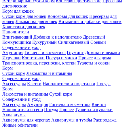
Ветеринарный сухой корм
Консервы диетические
Пресервы
диетические
Корм для кошек
Сухой корм для кошек
Консервы для кошек
Пресервы для
кошек
Лакомства для кошек
Витамины и добавки для кошек
Холистики для кошек
Наполнители
Впитывающий
Добавки к наполнителю
Древесный
Комкующийся
Кукурузный
Силикагелевый
Соевый
Содержание и уход
Амуниция
Гигиена и косметика
Груминг
Домики и лежаки
Игрушки
Когтеточки
Посуда и миски
Прочее для дома
Транспортировка, переноски, клетки
Туалеты и совки
Корм
Сухой корм
Лакомства и витамины
Содержание и уход
Аксессуары
Клетки
Наполнители и подстилки
Посуда
Корм
Лакомства и витамины
Сухой корм
Содержание и уход
Аксессуары
Амуниция
Гигиена и косметика
Клетки
Наполнители и сено
Посуда
Прочее
Туалеты и купалки
Аквариумы
Аквариумы для черепах
Аквариумы и тумбы
Распродажа
Живые обитатели