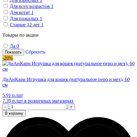
Для взрослых
1
Для всех возрастов
1
Для котят
1
Для пожилых
1
Старше 12 лет
1
Товары по акции
Да
0
Сбросить
Показать
-20%
ДиАнКари Игрушка для кошек (натуральное перо и мех), 60
см
5.91 р./шт
7.39 р./шт
в розничных магазинах
-
+
В корзину