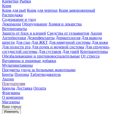
Креветки
Рыбки
Корм
Корм для рыб
Корм для черепах
Корм замороженный
Распродажа
Содержание и уход
Декорации
Оборудование
Химия и лекарства
Ветпрепараты
Защита от блох и клещей
Средства от гельминтов
Акция
Антибиотики
Дезинфектанты
Дерматология
Для вывода
шерсти
Для глаз
Для ЖКТ
Для иммунной системы
Для кожи
Для полости рта
Для почек и мочевой системы
Для сердечно-
сосудистой системы
Для суставов
Для ушей
Контрацептивы
Обезбаливающие и противовоспалительные
От стресса
Витамины и пищевые добавки
Мультивитамины
Предметы ухода за больными животными
Бинты
Попоны
Таблеткодаватель
Акции
Покупателям
Бренды
Доставка
Оплата
Флагманы
О компании
Магазины
Ваш город:
Изменить