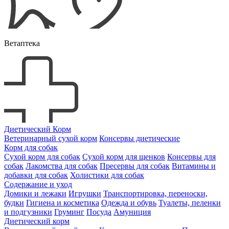
Ветаптека
Диетический Корм
Ветеринарный сухой корм
Консервы диетические
Корм для собак
Сухой корм для собак
Сухой корм для щенков
Консервы для
собак
Лакомства для собак
Пресервы для собак
Витамины и
добавки для собак
Холистики для собак
Содержание и уход
Домики и лежаки
Игрушки
Транспортировка, переноски,
будки
Гигиена и косметика
Одежда и обувь
Туалеты, пеленки
и подгузники
Груминг
Посуда
Амуниция
Диетический корм