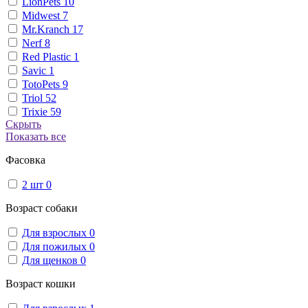
LionPets
10
Midwest
7
Mr.Kranch
17
Nerf
8
Red Plastic
1
Savic
1
TotoPets
9
Triol
52
Trixie
59
Скрыть
Показать все
Фасовка
2 шт
0
Возраст собаки
Для взрослых
0
Для пожилых
0
Для щенков
0
Возраст кошки