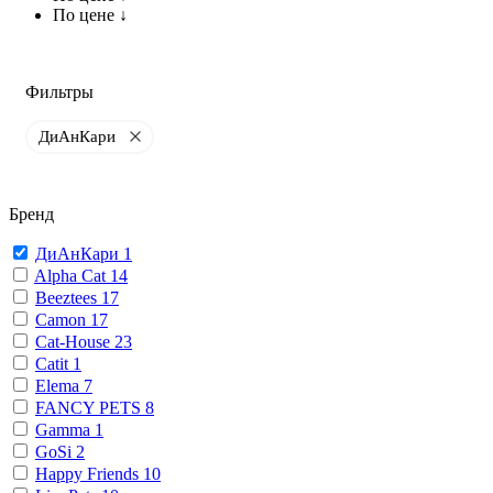
По цене ↓
Фильтры
ДиАнКари
Бренд
ДиАнКари
1
Alpha Cat
14
Beeztees
17
Camon
17
Cat-House
23
Catit
1
Elema
7
FANCY PETS
8
Gamma
1
GoSi
2
Happy Friends
10