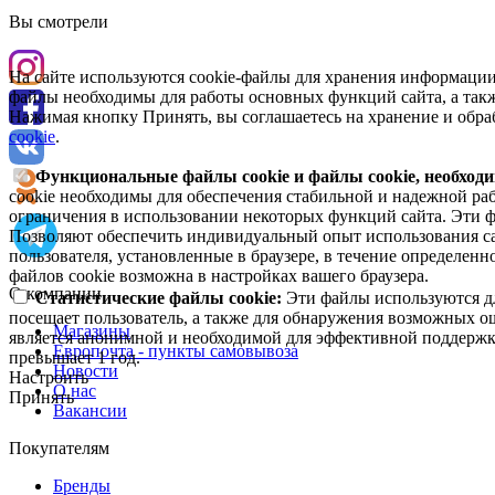
Вы смотрели
На сайте используются cookie-файлы для хранения информации
файлы необходимы для работы основных функций сайта, а такж
Нажимая кнопку Принять, вы соглашаетесь на хранение и обра
cookie
.
Функциональные файлы cookie и файлы cookie, необходи
cookie необходимы для обеспечения стабильной и надежной раб
ограничения в использовании некоторых функций сайта. Эти ф
Позволяют обеспечить индивидуальный опыт использования са
пользователя, установленные в браузере, в течение определен
файлов cookie возможна в настройках вашего браузера.
О компании
Статистические файлы cookie:
Эти файлы используются дл
посещает пользователь, а также для обнаружения возможных о
Магазины
является анонимной и необходимой для эффективной поддержки
Европочта - пункты самовывоза
превышает 1 год.
Новости
Настроить
О нас
Принять
Вакансии
Покупателям
Бренды