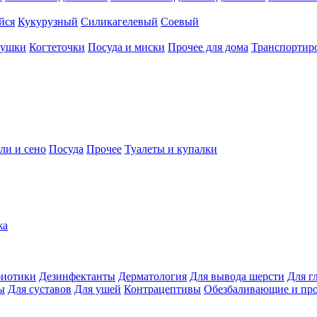
йся
Кукурузный
Силикагелевый
Соевый
рушки
Когтеточки
Посуда и миски
Прочее для дома
Транспортиро
ли и сено
Посуда
Прочее
Туалеты и купалки
жа
иотики
Дезинфектанты
Дерматология
Для вывода шерсти
Для г
ы
Для суставов
Для ушей
Контрацептивы
Обезбаливающие и пр