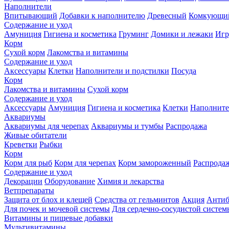
Наполнители
Впитывающий
Добавки к наполнителю
Древесный
Комкующи
Содержание и уход
Амуниция
Гигиена и косметика
Груминг
Домики и лежаки
Иг
Корм
Сухой корм
Лакомства и витамины
Содержание и уход
Аксессуары
Клетки
Наполнители и подстилки
Посуда
Корм
Лакомства и витамины
Сухой корм
Содержание и уход
Аксессуары
Амуниция
Гигиена и косметика
Клетки
Наполните
Аквариумы
Аквариумы для черепах
Аквариумы и тумбы
Распродажа
Живые обитатели
Креветки
Рыбки
Корм
Корм для рыб
Корм для черепах
Корм замороженный
Распрода
Содержание и уход
Декорации
Оборудование
Химия и лекарства
Ветпрепараты
Защита от блох и клещей
Средства от гельминтов
Акция
Антиб
Для почек и мочевой системы
Для сердечно-сосудистой систем
Витамины и пищевые добавки
Мультивитамины