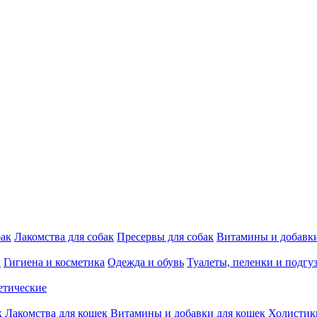
бак
Лакомства для собак
Пресервы для собак
Витамины и добавки
и
Гигиена и косметика
Одежда и обувь
Туалеты, пеленки и подгу
етические
к
Лакомства для кошек
Витамины и добавки для кошек
Холистик