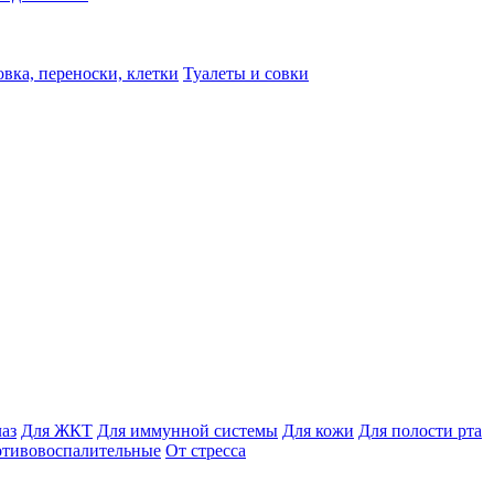
вка, переноски, клетки
Туалеты и совки
лаз
Для ЖКТ
Для иммунной системы
Для кожи
Для полости рта
отивовоспалительные
От стресса