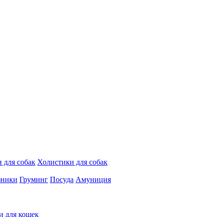
 для собак
Холистики для собак
зники
Груминг
Посуда
Амуниция
и для кошек