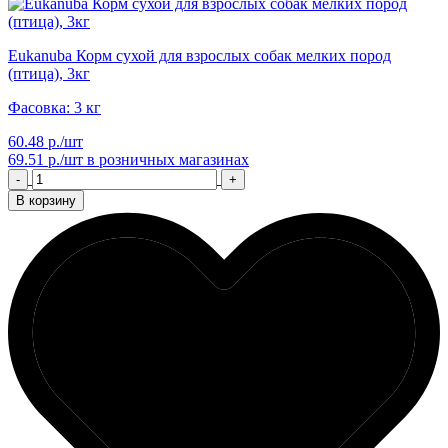
Eukanuba Корм сухой для взрослых собак мелких пород
(птица), 3кг
Фасовка: 3 кг
60.48 р./шт
69.51 р./шт
в розничных магазинах
-
+
В корзину