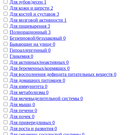
Для зубов/десен
1
Для кожи и шерсти
2
Для костей и суставов
3
Для мозговой активности
1
Для пищеварения
3
Полнорационный
3
Беззерновой/беззлаковый
0
Бывающие на улице
0
Гипоаллергенный
0
Гликемия
0
Для активных/неактивных
0
Для беременных/кормящих
0
Для восполнения дефицита питательных веществ
0
Для домашних питомцев
0
Для иммунитета
0
Для метаболизма
0
Для мочевыделительной системы
0
Для мышц
0
Для печени
0
Для почек
0
Для привередливых
0
Для роста и развития
0
Для сердечно-сосудистой системы
0