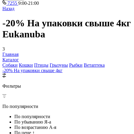
7255
9:00-21:00
Назад
-20% На упаковки свыше 4кг
Eukanuba
3
Главная
Каталог
Собаки
Кошки
Птицы
Грызуны
Рыбки
Ветаптека
-20% На упаковки свыше 4кг
Фильтры
По популярности
По популярности
По убыванию Я-а
По возрастанию А-я
По цене ↑