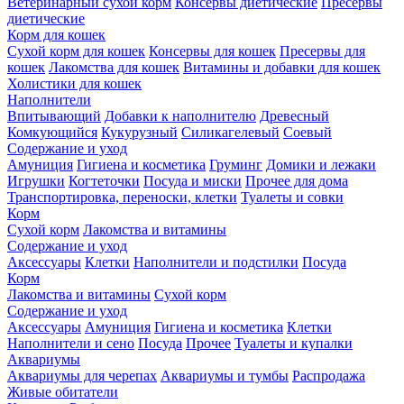
Ветеринарный сухой корм
Консервы диетические
Пресервы
диетические
Корм для кошек
Сухой корм для кошек
Консервы для кошек
Пресервы для
кошек
Лакомства для кошек
Витамины и добавки для кошек
Холистики для кошек
Наполнители
Впитывающий
Добавки к наполнителю
Древесный
Комкующийся
Кукурузный
Силикагелевый
Соевый
Содержание и уход
Амуниция
Гигиена и косметика
Груминг
Домики и лежаки
Игрушки
Когтеточки
Посуда и миски
Прочее для дома
Транспортировка, переноски, клетки
Туалеты и совки
Корм
Сухой корм
Лакомства и витамины
Содержание и уход
Аксессуары
Клетки
Наполнители и подстилки
Посуда
Корм
Лакомства и витамины
Сухой корм
Содержание и уход
Аксессуары
Амуниция
Гигиена и косметика
Клетки
Наполнители и сено
Посуда
Прочее
Туалеты и купалки
Аквариумы
Аквариумы для черепах
Аквариумы и тумбы
Распродажа
Живые обитатели