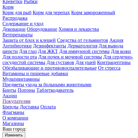
Креветки
Рыбки
Корм
Корм для рыб
Корм для черепах
Корм замороженный
Распродажа
Содержание и уход
Декорации
Оборудование
Химия и лекарства
Ветпрепараты
Защита от блох и клещей
Средства от гельминтов
Акция
Антибиотики
Дезинфектанты
Дерматология
Для вывода
шерсти
Для глаз
Для ЖКТ
Для иммунной системы
Для кожи
Для полости рта
Для почек и мочевой системы
Для сердечно-
сосудистой системы
Для суставов
Для ушей
Контрацептивы
Обезбаливающие и противовоспалительные
От стресса
Витамины и пищевые добавки
Мультивитамины
Предметы ухода за больными животными
Бинты
Попоны
Таблеткодаватель
Акции
Покупателям
Бренды
Доставка
Оплата
Флагманы
О компании
Магазины
Ваш город:
Изменить