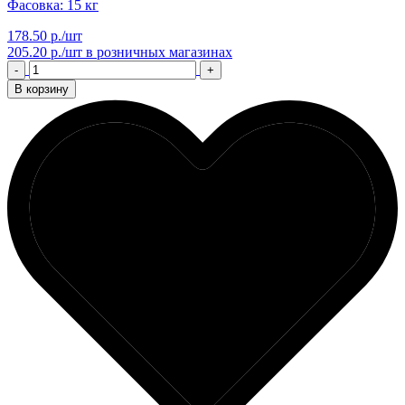
Фасовка: 15 кг
178.50 р./шт
205.20 р./шт
в розничных магазинах
-
+
В корзину