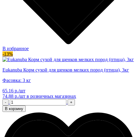
В избранное
-13%
Eukanuba Корм сухой для щенков мелких пород (птица), 3кг
Фасовка: 3 кг
65.16 р./шт
74.88 р./шт
в розничных магазинах
-
+
В корзину