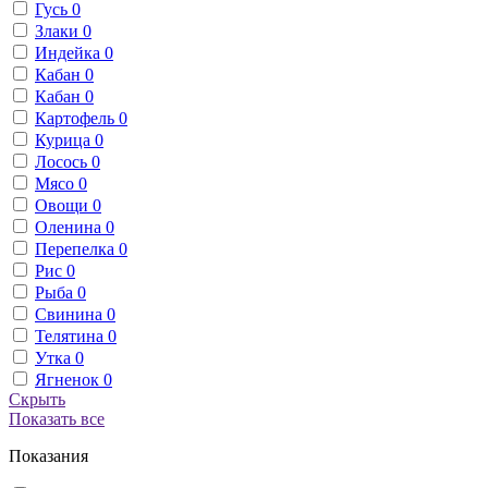
Гусь
0
Злаки
0
Индейка
0
Кабан
0
Кабан
0
Картофель
0
Курица
0
Лосось
0
Мясо
0
Овощи
0
Оленина
0
Перепелка
0
Рис
0
Рыба
0
Свинина
0
Телятина
0
Утка
0
Ягненок
0
Скрыть
Показать все
Показания