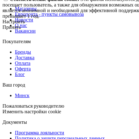
посещает пользователь, а также для обнаружения возможных о
Магазины
является анонимной и необходимой для эффективной поддержки
Европочта - пункты самовывоза
превышает 1 год.
Новости
Настроить
О нас
Принять
Вакансии
Покупателям
Бренды
Доставка
Оплата
Оферта
Блог
Ваш город
Минск
Пожаловаться руководителю
Изменить настройки cookie
Документы
Программа лояльности
Политика о защите персональных данных