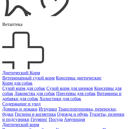
Ветаптека
Диетический Корм
Ветеринарный сухой корм
Консервы диетические
Корм для собак
Сухой корм для собак
Сухой корм для щенков
Консервы для
собак
Лакомства для собак
Пресервы для собак
Витамины и
добавки для собак
Холистики для собак
Содержание и уход
Домики и лежаки
Игрушки
Транспортировка, переноски,
будки
Гигиена и косметика
Одежда и обувь
Туалеты, пеленки
и подгузники
Груминг
Посуда
Амуниция
Диетический корм