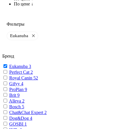
По цене ↓
Фильтры
Eukanuba
Бренд
Eukanuba
3
Perfect Cat
2
Royal Canin
52
Gifyy
4
ProPlan
9
Brit
9
Alleva
2
Bosch
5
Chat&Chat Expert
2
Dog&Dog
4
GOSBI
1