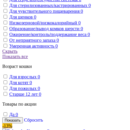
Для стерилизованных/кастрированных
0
Для чувствительного пищеварения
0
Для щенков
0
Низкозерновой/низкокалорийный
0
Образование/вывод комков шерсти
0
Ожирение/контроль/поддержание веса
0
От неприятного запаха
0
Умеренная активность
0
Скрыть
Показать все
Возраст кошки
Для взрослых
0
Для котят
0
Для пожилых
0
Старше 12 лет
0
Товары по акции
Да
0
Сбросить
Показать
-13%