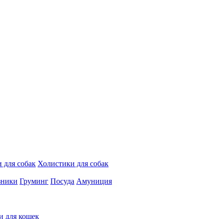
 для собак
Холистики для собак
зники
Груминг
Посуда
Амуниция
и для кошек