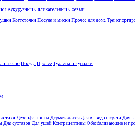
йся
Кукурузный
Силикагелевый
Соевый
рушки
Когтеточки
Посуда и миски
Прочее для дома
Транспортиро
ли и сено
Посуда
Прочее
Туалеты и купалки
жа
иотики
Дезинфектанты
Дерматология
Для вывода шерсти
Для г
ы
Для суставов
Для ушей
Контрацептивы
Обезбаливающие и пр