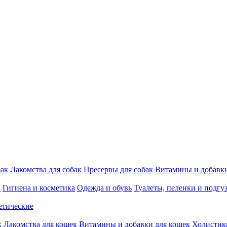
бак
Лакомства для собак
Пресервы для собак
Витамины и добавки
и
Гигиена и косметика
Одежда и обувь
Туалеты, пеленки и подгу
етические
к
Лакомства для кошек
Витамины и добавки для кошек
Холистик