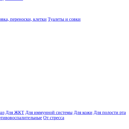
вка, переноски, клетки
Туалеты и совки
лаз
Для ЖКТ
Для иммунной системы
Для кожи
Для полости рта
отивовоспалительные
От стресса