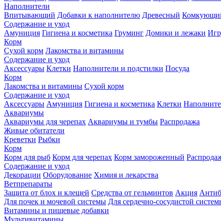
Наполнители
Впитывающий
Добавки к наполнителю
Древесный
Комкующи
Содержание и уход
Амуниция
Гигиена и косметика
Груминг
Домики и лежаки
Иг
Корм
Сухой корм
Лакомства и витамины
Содержание и уход
Аксессуары
Клетки
Наполнители и подстилки
Посуда
Корм
Лакомства и витамины
Сухой корм
Содержание и уход
Аксессуары
Амуниция
Гигиена и косметика
Клетки
Наполните
Аквариумы
Аквариумы для черепах
Аквариумы и тумбы
Распродажа
Живые обитатели
Креветки
Рыбки
Корм
Корм для рыб
Корм для черепах
Корм замороженный
Распрода
Содержание и уход
Декорации
Оборудование
Химия и лекарства
Ветпрепараты
Защита от блох и клещей
Средства от гельминтов
Акция
Антиб
Для почек и мочевой системы
Для сердечно-сосудистой систем
Витамины и пищевые добавки
Мультивитамины