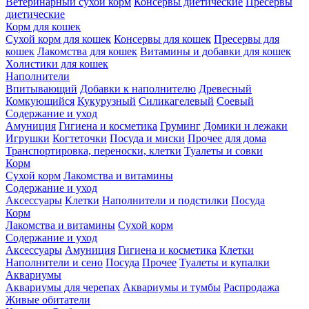
Ветеринарный сухой корм
Консервы диетические
Пресервы
диетические
Корм для кошек
Сухой корм для кошек
Консервы для кошек
Пресервы для
кошек
Лакомства для кошек
Витамины и добавки для кошек
Холистики для кошек
Наполнители
Впитывающий
Добавки к наполнителю
Древесный
Комкующийся
Кукурузный
Силикагелевый
Соевый
Содержание и уход
Амуниция
Гигиена и косметика
Груминг
Домики и лежаки
Игрушки
Когтеточки
Посуда и миски
Прочее для дома
Транспортировка, переноски, клетки
Туалеты и совки
Корм
Сухой корм
Лакомства и витамины
Содержание и уход
Аксессуары
Клетки
Наполнители и подстилки
Посуда
Корм
Лакомства и витамины
Сухой корм
Содержание и уход
Аксессуары
Амуниция
Гигиена и косметика
Клетки
Наполнители и сено
Посуда
Прочее
Туалеты и купалки
Аквариумы
Аквариумы для черепах
Аквариумы и тумбы
Распродажа
Живые обитатели