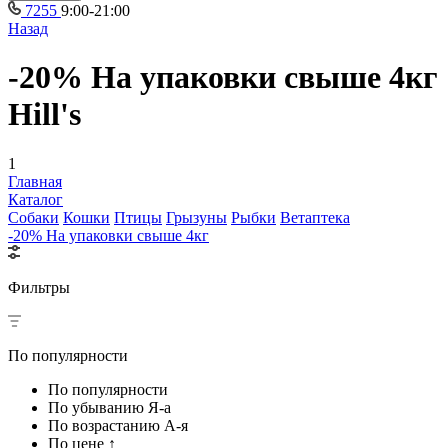
7255
9:00-21:00
Назад
-20% На упаковки свыше 4кг
Hill's
1
Главная
Каталог
Собаки
Кошки
Птицы
Грызуны
Рыбки
Ветаптека
-20% На упаковки свыше 4кг
Фильтры
По популярности
По популярности
По убыванию Я-а
По возрастанию А-я
По цене ↑