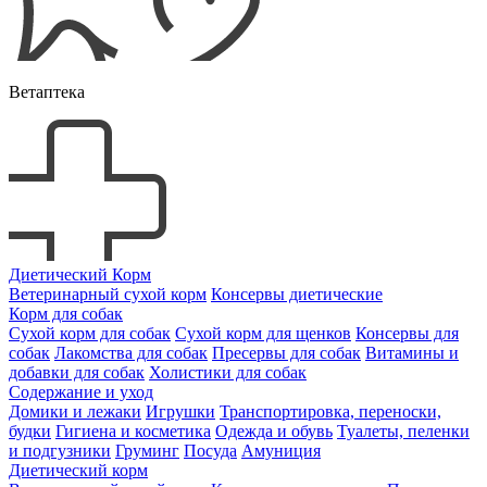
Ветаптека
Диетический Корм
Ветеринарный сухой корм
Консервы диетические
Корм для собак
Сухой корм для собак
Сухой корм для щенков
Консервы для
собак
Лакомства для собак
Пресервы для собак
Витамины и
добавки для собак
Холистики для собак
Содержание и уход
Домики и лежаки
Игрушки
Транспортировка, переноски,
будки
Гигиена и косметика
Одежда и обувь
Туалеты, пеленки
и подгузники
Груминг
Посуда
Амуниция
Диетический корм