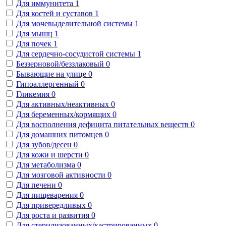
Для иммунитета
1
Для костей и суставов
1
Для мочевыделительной системы
1
Для мышц
1
Для почек
1
Для сердечно-сосудистой системы
1
Беззерновой/беззлаковый
0
Бывающие на улице
0
Гипоаллергенный
0
Гликемия
0
Для активных/неактивных
0
Для беременных/кормящих
0
Для восполнения дефицита питательных веществ
0
Для домашних питомцев
0
Для зубов/десен
0
Для кожи и шерсти
0
Для метаболизма
0
Для мозговой активности
0
Для печени
0
Для пищеварения
0
Для привередливых
0
Для роста и развития
0
Для стерилизованных/кастрированных
0