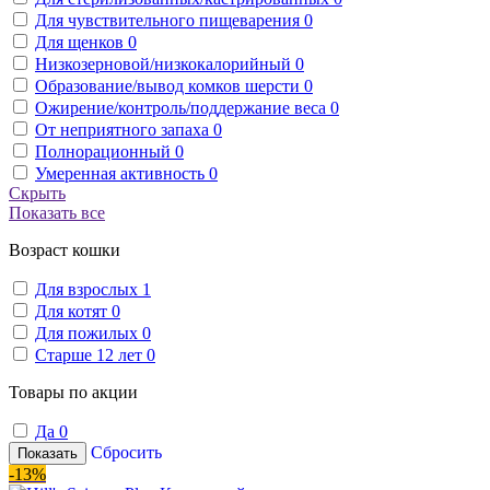
Для чувствительного пищеварения
0
Для щенков
0
Низкозерновой/низкокалорийный
0
Образование/вывод комков шерсти
0
Ожирение/контроль/поддержание веса
0
От неприятного запаха
0
Полнорационный
0
Умеренная активность
0
Скрыть
Показать все
Возраст кошки
Для взрослых
1
Для котят
0
Для пожилых
0
Старше 12 лет
0
Товары по акции
Да
0
Сбросить
Показать
-13%