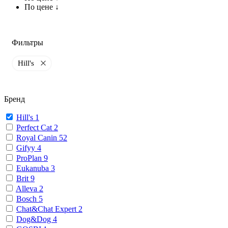
По цене ↓
Фильтры
Hill's
Бренд
Hill's
1
Perfect Cat
2
Royal Canin
52
Gifyy
4
ProPlan
9
Eukanuba
3
Brit
9
Alleva
2
Bosch
5
Chat&Chat Expert
2
Dog&Dog
4