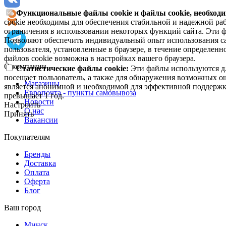
Функциональные файлы cookie и файлы cookie, необходи
cookie необходимы для обеспечения стабильной и надежной раб
ограничения в использовании некоторых функций сайта. Эти ф
Позволяют обеспечить индивидуальный опыт использования са
пользователя, установленные в браузере, в течение определен
файлов cookie возможна в настройках вашего браузера.
О компании
Статистические файлы cookie:
Эти файлы используются дл
посещает пользователь, а также для обнаружения возможных о
Магазины
является анонимной и необходимой для эффективной поддержки
Европочта - пункты самовывоза
превышает 1 год.
Новости
Настроить
О нас
Принять
Вакансии
Покупателям
Бренды
Доставка
Оплата
Оферта
Блог
Ваш город
Минск