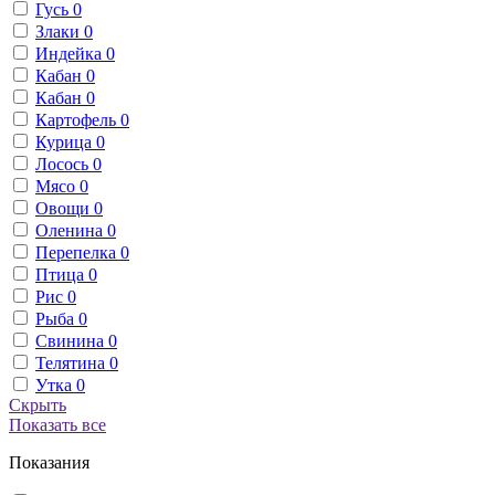
Гусь
0
Злаки
0
Индейка
0
Кабан
0
Кабан
0
Картофель
0
Курица
0
Лосось
0
Мясо
0
Овощи
0
Оленина
0
Перепелка
0
Птица
0
Рис
0
Рыба
0
Свинина
0
Телятина
0
Утка
0
Скрыть
Показать все
Показания