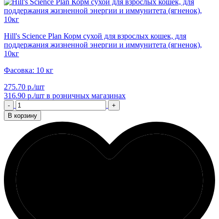
Hill's Science Plan Корм сухой для взрослых кошек, для
поддержания жизненной энергии и иммунитета (ягненок),
10кг
Фасовка: 10 кг
275.70 р./шт
316.90 р./шт
в розничных магазинах
-
+
В корзину