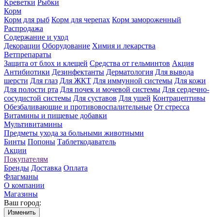
Креветки
Рыбки
Корм
Корм для рыб
Корм для черепах
Корм замороженный
Распродажа
Содержание и уход
Декорации
Оборудование
Химия и лекарства
Ветпрепараты
Защита от блох и клещей
Средства от гельминтов
Акция
Антибиотики
Дезинфектанты
Дерматология
Для вывода
шерсти
Для глаз
Для ЖКТ
Для иммунной системы
Для кожи
Для полости рта
Для почек и мочевой системы
Для сердечно-
сосудистой системы
Для суставов
Для ушей
Контрацептивы
Обезбаливающие и противовоспалительные
От стресса
Витамины и пищевые добавки
Мультивитамины
Предметы ухода за больными животными
Бинты
Попоны
Таблеткодаватель
Акции
Покупателям
Бренды
Доставка
Оплата
Флагманы
О компании
Магазины
Ваш город:
Изменить