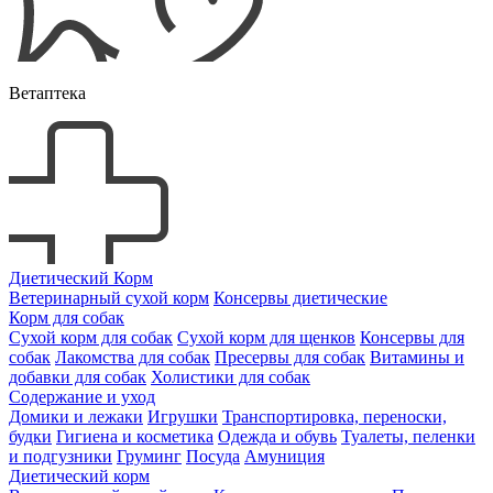
Ветаптека
Диетический Корм
Ветеринарный сухой корм
Консервы диетические
Корм для собак
Сухой корм для собак
Сухой корм для щенков
Консервы для
собак
Лакомства для собак
Пресервы для собак
Витамины и
добавки для собак
Холистики для собак
Содержание и уход
Домики и лежаки
Игрушки
Транспортировка, переноски,
будки
Гигиена и косметика
Одежда и обувь
Туалеты, пеленки
и подгузники
Груминг
Посуда
Амуниция
Диетический корм