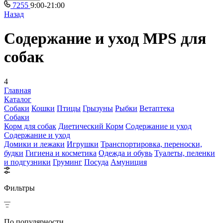
7255
9:00-21:00
Назад
Содержание и уход MPS для
собак
4
Главная
Каталог
Собаки
Кошки
Птицы
Грызуны
Рыбки
Ветаптека
Собаки
Корм для собак
Диетический Корм
Содержание и уход
Содержание и уход
Домики и лежаки
Игрушки
Транспортировка, переноски,
будки
Гигиена и косметика
Одежда и обувь
Туалеты, пеленки
и подгузники
Груминг
Посуда
Амуниция
Фильтры
По популярности