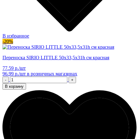
В избранное
-20%
Переноска SIRIO LITTLE 50х33,5х31h см красная
77.59 р./шт
96.99 р./шт
в розничных магазинах
-
+
В корзину