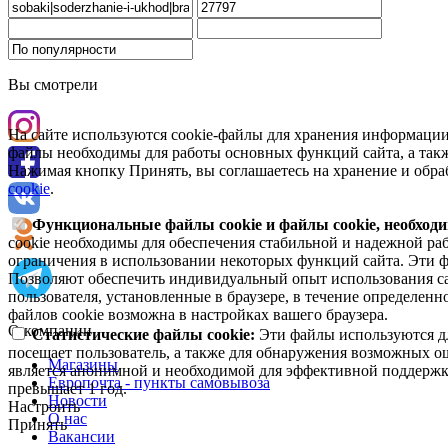
Вы смотрели
На сайте используются cookie-файлы для хранения информации
файлы необходимы для работы основных функций сайта, а такж
Нажимая кнопку Принять, вы соглашаетесь на хранение и обра
cookie
.
Функциональные файлы cookie и файлы cookie, необходи
cookie необходимы для обеспечения стабильной и надежной раб
ограничения в использовании некоторых функций сайта. Эти ф
Позволяют обеспечить индивидуальный опыт использования са
пользователя, установленные в браузере, в течение определен
файлов cookie возможна в настройках вашего браузера.
О компании
Статистические файлы cookie:
Эти файлы используются дл
посещает пользователь, а также для обнаружения возможных о
Магазины
является анонимной и необходимой для эффективной поддержки
Европочта - пункты самовывоза
превышает 1 год.
Новости
Настроить
О нас
Принять
Вакансии