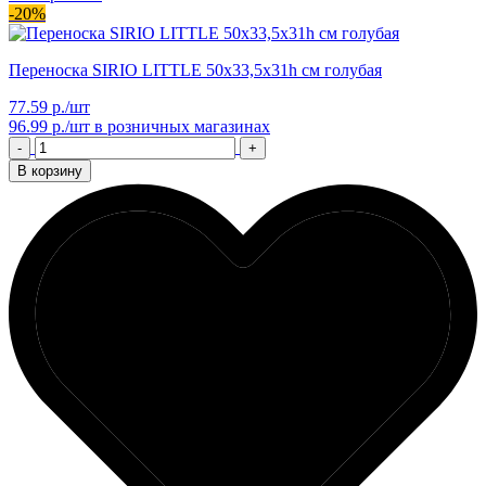
-20%
Переноска SIRIO LITTLE 50х33,5х31h см голубая
77.59 р./шт
96.99 р./шт
в розничных магазинах
-
+
В корзину