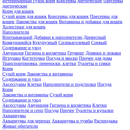
Ветеринарный сухой корм
Консервы диетические
Пресервы
диетические
Корм для кошек
Сухой корм для кошек
Консервы для кошек
Пресервы для
кошек
Лакомства для кошек
Витамины и добавки для кошек
Холистики для кошек
Наполнители
Впитывающий
Добавки к наполнителю
Древесный
Комкующийся
Кукурузный
Силикагелевый
Соевый
Содержание и уход
Амуниция
Гигиена и косметика
Груминг
Домики и лежаки
Игрушки
Когтеточки
Посуда и миски
Прочее для дома
Транспортировка, переноски, клетки
Туалеты и совки
Корм
Сухой корм
Лакомства и витамины
Содержание и уход
Аксессуары
Клетки
Наполнители и подстилки
Посуда
Корм
Лакомства и витамины
Сухой корм
Содержание и уход
Аксессуары
Амуниция
Гигиена и косметика
Клетки
Наполнители и сено
Посуда
Прочее
Туалеты и купалки
Аквариумы
Аквариумы для черепах
Аквариумы и тумбы
Распродажа
Живые обитатели