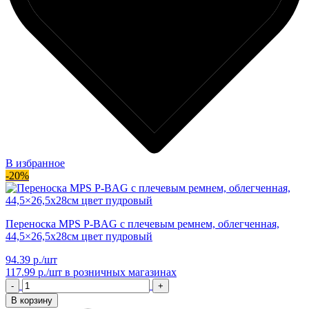
В избранное
-20%
Переноска MPS P-BAG с плечевым ремнем, облегченная,
44,5×26,5x28см цвет пудровый
94.39 р./шт
117.99 р./шт
в розничных магазинах
-
+
В корзину