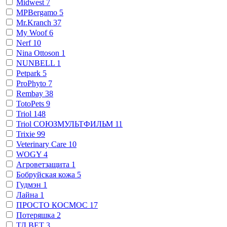
Midwest
7
MPBergamo
5
Mr.Kranch
37
My Woof
6
Nerf
10
Nina Ottoson
1
NUNBELL
1
Petpark
5
ProPhyto
7
Rembay
38
TotoPets
9
Triol
148
Triol СОЮЗМУЛЬТФИЛЬМ
11
Trixie
99
Veterinary Сare
10
WOGY
4
Агроветзащита
1
Бобруйская кожа
5
Гудмэн
1
Лайна
1
ПРОСТО КОСМОС
17
Потеряшка
2
ТД ВЕТ
3