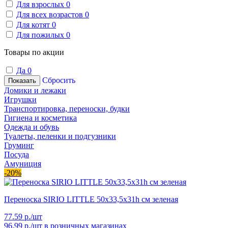
Для взрослых
0
Для всех возрастов
0
Для котят
0
Для пожилых
0
Товары по акции
Да
0
Сбросить
Показать
Домики и лежаки
Игрушки
Транспортировка, переноски, будки
Гигиена и косметика
Одежда и обувь
Туалеты, пеленки и подгузники
Груминг
Посуда
Амуниция
-20%
Переноска SIRIO LITTLE 50х33,5х31h см зеленая
77.59 р./шт
96.99 р./шт
в розничных магазинах