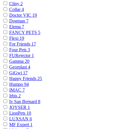
Cliny
2
Collar
4
Doctor VIC
19
Dogman
7
Elema
7
FANCY PETS
5
Flexi
19
For Friends
17
Four Pets
3
FURejector
1
Gamma
20
Georplast
4
GiGwi
17
Happy Friends
25
Humpo
94
IMAC
7
Irbis
2
Iv San Bernard
8
JOYSER
1
LionPets
10
LUXSAN
6
MF Expert
1