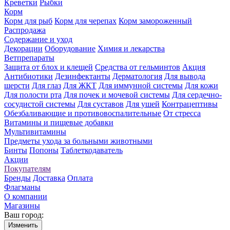
Креветки
Рыбки
Корм
Корм для рыб
Корм для черепах
Корм замороженный
Распродажа
Содержание и уход
Декорации
Оборудование
Химия и лекарства
Ветпрепараты
Защита от блох и клещей
Средства от гельминтов
Акция
Антибиотики
Дезинфектанты
Дерматология
Для вывода
шерсти
Для глаз
Для ЖКТ
Для иммунной системы
Для кожи
Для полости рта
Для почек и мочевой системы
Для сердечно-
сосудистой системы
Для суставов
Для ушей
Контрацептивы
Обезбаливающие и противовоспалительные
От стресса
Витамины и пищевые добавки
Мультивитамины
Предметы ухода за больными животными
Бинты
Попоны
Таблеткодаватель
Акции
Покупателям
Бренды
Доставка
Оплата
Флагманы
О компании
Магазины
Ваш город:
Изменить