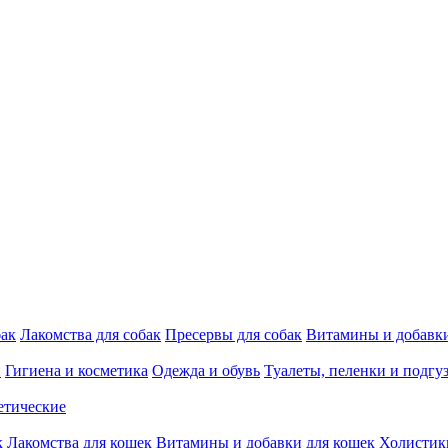
бак
Лакомства для собак
Пресервы для собак
Витамины и добавки
и
Гигиена и косметика
Одежда и обувь
Туалеты, пеленки и подгу
етические
к
Лакомства для кошек
Витамины и добавки для кошек
Холистик