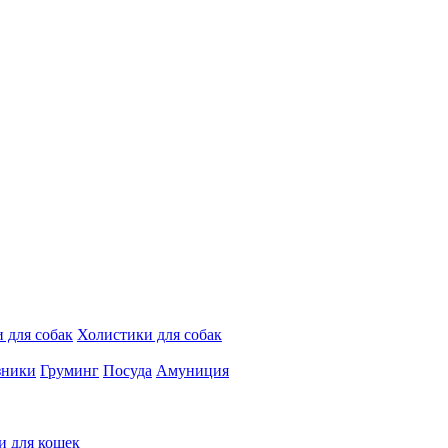
 для собак
Холистики для собак
зники
Груминг
Посуда
Амуниция
и для кошек