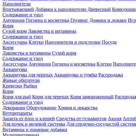
Наполнители
Впитывающий
Добавки к наполнителю
Древесный
Комкующи
Содержание и уход
Амуниция
Гигиена и косметика
Груминг
Домики и лежаки
Иг
Корм
Сухой корм
Лакомства и витамины
Содержание и уход
Аксессуары
Клетки
Наполнители и подстилки
Посуда
Корм
Лакомства и витамины
Сухой корм
Содержание и уход
Аксессуары
Амуниция
Гигиена и косметика
Клетки
Наполните
Аквариумы
Аквариумы для черепах
Аквариумы и тумбы
Распродажа
Живые обитатели
Креветки
Рыбки
Корм
Корм для рыб
Корм для черепах
Корм замороженный
Распрода
Содержание и уход
Декорации
Оборудование
Химия и лекарства
Ветпрепараты
Защита от блох и клещей
Средства от гельминтов
Акция
Антиб
Для почек и мочевой системы
Для сердечно-сосудистой систем
Витамины и пищевые добавки
Мультивитамины