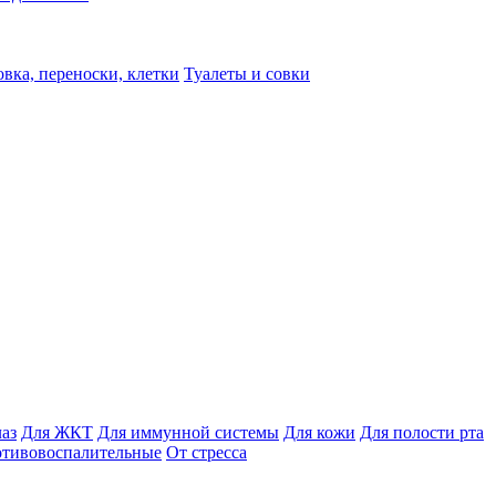
вка, переноски, клетки
Туалеты и совки
лаз
Для ЖКТ
Для иммунной системы
Для кожи
Для полости рта
отивовоспалительные
От стресса