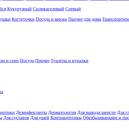
йся
Кукурузный
Силикагелевый
Соевый
рушки
Когтеточки
Посуда и миски
Прочее для дома
Транспортиро
ли и сено
Посуда
Прочее
Туалеты и купалки
жа
иотики
Дезинфектанты
Дерматология
Для вывода шерсти
Для г
ы
Для суставов
Для ушей
Контрацептивы
Обезбаливающие и пр