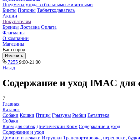
Предметы ухода за больными животными
Бинты
Попоны
Таблеткодаватель
Акции
Покупателям
Бренды
Доставка
Оплата
Флагманы
О компании
Магазины
Ваш город:
Изменить
7255
9:00-21:00
Назад
Содержание и уход IMAC для 
7
Главная
Каталог
Собаки
Кошки
Птицы
Грызуны
Рыбки
Ветаптека
Собаки
Корм для собак
Диетический Корм
Содержание и уход
Содержание и уход
Домики и лежаки
Игрушки
Транспортировка, переноски, будк