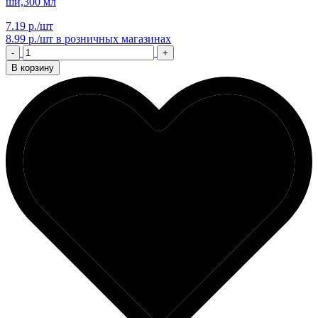
ши,300 мл
7.19 р./шт
8.99 р./шт
в розничных магазинах
-
+
В корзину