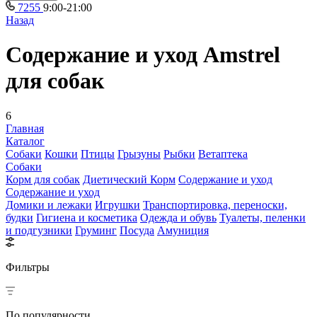
7255
9:00-21:00
Назад
Содержание и уход Amstrel
для собак
6
Главная
Каталог
Собаки
Кошки
Птицы
Грызуны
Рыбки
Ветаптека
Собаки
Корм для собак
Диетический Корм
Содержание и уход
Содержание и уход
Домики и лежаки
Игрушки
Транспортировка, переноски,
будки
Гигиена и косметика
Одежда и обувь
Туалеты, пеленки
и подгузники
Груминг
Посуда
Амуниция
Фильтры
По популярности