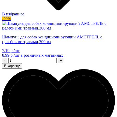
В избранное
-20%
Шампунь для собак кондиционирующий АМСТРЕЛЬ с
целебными травами,300 мл
7.19 р./шт
8.99 р./шт
в розничных магазинах
-
+
В корзину