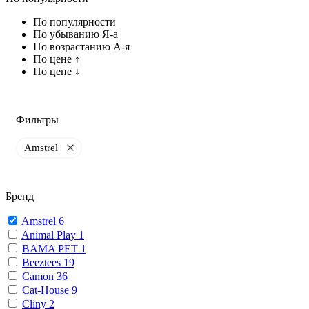
По популярности
По убыванию Я-а
По возрастанию А-я
По цене ↑
По цене ↓
Фильтры
Amstrel
Бренд
Amstrel
6
Animal Play
1
BAMA PET
1
Beeztees
19
Camon
36
Cat-House
9
Cliny
2