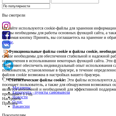
Вы смотрели
На сайте используются cookie-файлы для хранения информации
файлы необходимы для работы основных функций сайта, а такж
Нажимая кнопку Принять, вы соглашаетесь на хранение и обра
cookie
.
Функциональные файлы cookie и файлы cookie, необходи
cookie необходимы для обеспечения стабильной и надежной раб
ограничения в использовании некоторых функций сайта. Эти ф
Позволяют обеспечить индивидуальный опыт использования са
пользователя, установленные в браузере, в течение определен
файлов cookie возможна в настройках вашего браузера.
О компании
Статистические файлы cookie:
Эти файлы используются дл
посещает пользователь, а также для обнаружения возможных о
Магазины
является анонимной и необходимой для эффективной поддержки
Европочта - пункты самовывоза
превышает 1 год.
Новости
Настроить
О нас
Принять
Вакансии
Покупателям