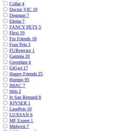
Collar
4
Doctor VIC
19
Dogman
7
Elema
7
FANCY PETS
5
Flexi
19
For Friends
18
Four Pets
3
FURejector
1
Gamma
20
Georplast
4
GiGwi
17
Happy Friends
25
Humpo
95
IMAC
7
Irbis
2
Iv San Bernard
8
JOYSER
1
LionPets
10
LUXSAN
6
MF Expert
1
Midwest
7