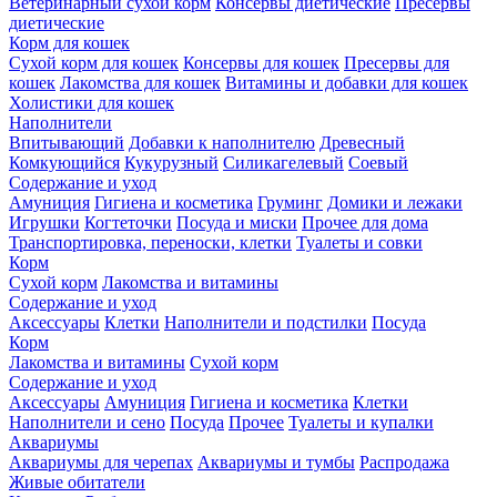
Ветеринарный сухой корм
Консервы диетические
Пресервы
диетические
Корм для кошек
Сухой корм для кошек
Консервы для кошек
Пресервы для
кошек
Лакомства для кошек
Витамины и добавки для кошек
Холистики для кошек
Наполнители
Впитывающий
Добавки к наполнителю
Древесный
Комкующийся
Кукурузный
Силикагелевый
Соевый
Содержание и уход
Амуниция
Гигиена и косметика
Груминг
Домики и лежаки
Игрушки
Когтеточки
Посуда и миски
Прочее для дома
Транспортировка, переноски, клетки
Туалеты и совки
Корм
Сухой корм
Лакомства и витамины
Содержание и уход
Аксессуары
Клетки
Наполнители и подстилки
Посуда
Корм
Лакомства и витамины
Сухой корм
Содержание и уход
Аксессуары
Амуниция
Гигиена и косметика
Клетки
Наполнители и сено
Посуда
Прочее
Туалеты и купалки
Аквариумы
Аквариумы для черепах
Аквариумы и тумбы
Распродажа
Живые обитатели