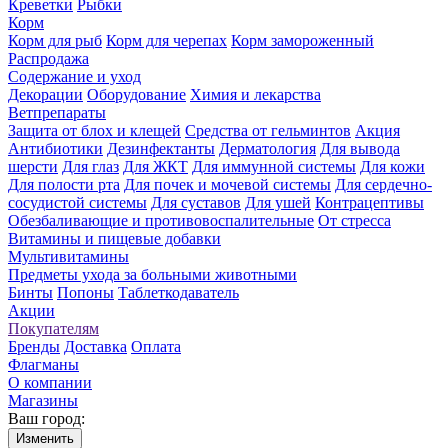
Креветки
Рыбки
Корм
Корм для рыб
Корм для черепах
Корм замороженный
Распродажа
Содержание и уход
Декорации
Оборудование
Химия и лекарства
Ветпрепараты
Защита от блох и клещей
Средства от гельминтов
Акция
Антибиотики
Дезинфектанты
Дерматология
Для вывода
шерсти
Для глаз
Для ЖКТ
Для иммунной системы
Для кожи
Для полости рта
Для почек и мочевой системы
Для сердечно-
сосудистой системы
Для суставов
Для ушей
Контрацептивы
Обезбаливающие и противовоспалительные
От стресса
Витамины и пищевые добавки
Мультивитамины
Предметы ухода за больными животными
Бинты
Попоны
Таблеткодаватель
Акции
Покупателям
Бренды
Доставка
Оплата
Флагманы
О компании
Магазины
Ваш город:
Изменить