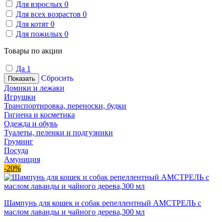
Для взрослых
0
Для всех возрастов
0
Для котят
0
Для пожилых
0
Товары по акции
Да
1
Сбросить
Показать
Домики и лежаки
Игрушки
Транспортировка, переноски, будки
Гигиена и косметика
Одежда и обувь
Туалеты, пеленки и подгузники
Груминг
Посуда
Амуниция
-20%
Шампунь для кошек и собак репеллентный АМСТРЕЛЬ с
маслом лаванды и чайного дерева,300 мл