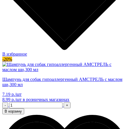
В избранное
-20%
Шампунь для собак гипоаллергенный АМСТРЕЛЬ с маслом
ши,300 мл
7.19 р./шт
8.99 р./шт
в розничных магазинах
-
+
В корзину