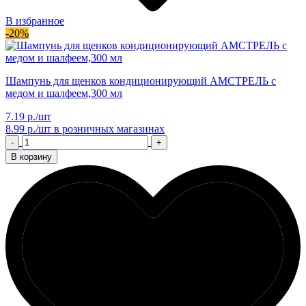
В избранное
-20%
Шампунь для щенков кондиционирующий АМСТРЕЛЬ с
медом и шалфеем,300 мл
7.19 р./шт
8.99 р./шт
в розничных магазинах
-
+
В корзину