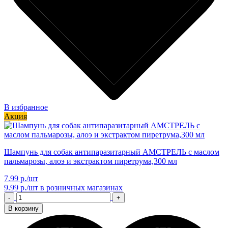
В избранное
Акция
Шампунь для собак антипаразитарный АМСТРЕЛЬ с маслом
пальмарозы, алоэ и экстрактом пиретрума,300 мл
7.99 р./шт
9.99 р./шт
в розничных магазинах
-
+
В корзину