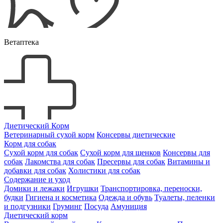
Ветаптека
Диетический Корм
Ветеринарный сухой корм
Консервы диетические
Корм для собак
Сухой корм для собак
Сухой корм для щенков
Консервы для
собак
Лакомства для собак
Пресервы для собак
Витамины и
добавки для собак
Холистики для собак
Содержание и уход
Домики и лежаки
Игрушки
Транспортировка, переноски,
будки
Гигиена и косметика
Одежда и обувь
Туалеты, пеленки
и подгузники
Груминг
Посуда
Амуниция
Диетический корм