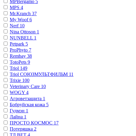
MPBergamo
5
MPS
4
Mr.Kranch
37
My Woof
6
Nerf
10
Nina Ottoson
1
NUNBELL
1
Petpark
5
ProPhyto
7
Rembay
38
TotoPets
9
Triol
149
Triol СОЮЗМУЛЬТФИЛЬМ
11
Trixie
100
Veterinary Сare
10
WOGY
4
Агроветзащита
1
Бобруйская кожа
5
Гудмэн
1
Лайна
1
ПРОСТО КОСМОС
17
Потеряшка
2
ТД ВЕТ
4