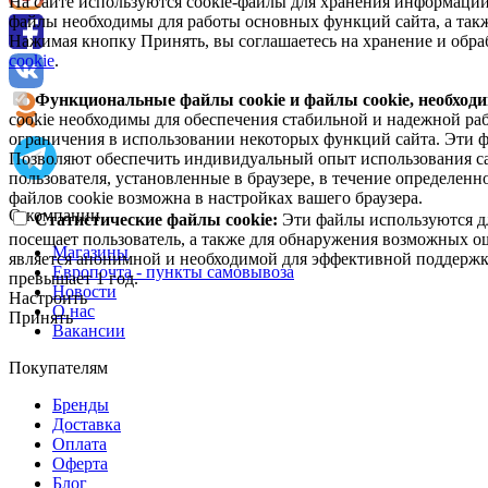
На сайте используются cookie-файлы для хранения информации
файлы необходимы для работы основных функций сайта, а такж
Нажимая кнопку Принять, вы соглашаетесь на хранение и обра
cookie
.
Функциональные файлы cookie и файлы cookie, необходи
cookie необходимы для обеспечения стабильной и надежной раб
ограничения в использовании некоторых функций сайта. Эти ф
Позволяют обеспечить индивидуальный опыт использования са
пользователя, установленные в браузере, в течение определен
файлов cookie возможна в настройках вашего браузера.
О компании
Статистические файлы cookie:
Эти файлы используются дл
посещает пользователь, а также для обнаружения возможных о
Магазины
является анонимной и необходимой для эффективной поддержки
Европочта - пункты самовывоза
превышает 1 год.
Новости
Настроить
О нас
Принять
Вакансии
Покупателям
Бренды
Доставка
Оплата
Оферта
Блог