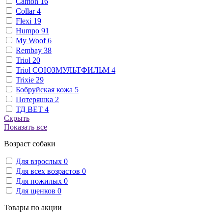
Camon
16
Collar
4
Flexi
19
Humpo
91
My Woof
6
Rembay
38
Triol
20
Triol СОЮЗМУЛЬТФИЛЬМ
4
Trixie
29
Бобруйская кожа
5
Потеряшка
2
ТД ВЕТ
4
Скрыть
Показать все
Возраст собаки
Для взрослых
0
Для всех возрастов
0
Для пожилых
0
Для щенков
0
Товары по акции