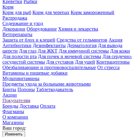
Креветки
Рыбки
Корм
Корм для рыб
Корм для черепах
Корм замороженный
Распродажа
Содержание и уход
Декорации
Оборудование
Химия и лекарства
Ветпрепараты
Защита от блох и клещей
Средства от гельминтов
Акция
Антибиотики
Дезинфектанты
Дерматология
Для вывода
шерсти
Для глаз
Для ЖКТ
Для иммунной системы
Для кожи
Для полости рта
Для почек и мочевой системы
Для сердечно-
сосудистой системы
Для суставов
Для ушей
Контрацептивы
Обезбаливающие и противовоспалительные
От стресса
Витамины и пищевые добавки
Мультивитамины
Предметы ухода за больными животными
Бинты
Попоны
Таблеткодаватель
Акции
Покупателям
Бренды
Доставка
Оплата
Флагманы
О компании
Магазины
Ваш город:
Изменить