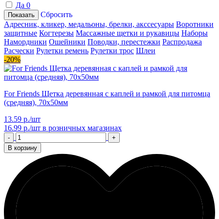
Да
0
Сбросить
Показать
Адресник, кликер, медальоны, брелки, акссесуары
Воротники
защитные
Когтерезы
Массажные щетки и рукавицы
Наборы
Намордники
Ошейники
Поводки, перестежки
Распродажа
Расчески
Рулетки ремень
Рулетки трос
Шлеи
-20%
For Friends Щетка деревянная с каплей и рамкой для питомца
(средняя), 70х50мм
13.59 р./шт
16.99 р./шт
в розничных магазинах
-
+
В корзину