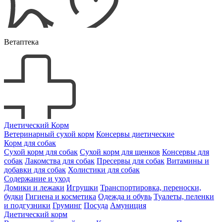
Ветаптека
Диетический Корм
Ветеринарный сухой корм
Консервы диетические
Корм для собак
Сухой корм для собак
Сухой корм для щенков
Консервы для
собак
Лакомства для собак
Пресервы для собак
Витамины и
добавки для собак
Холистики для собак
Содержание и уход
Домики и лежаки
Игрушки
Транспортировка, переноски,
будки
Гигиена и косметика
Одежда и обувь
Туалеты, пеленки
и подгузники
Груминг
Посуда
Амуниция
Диетический корм