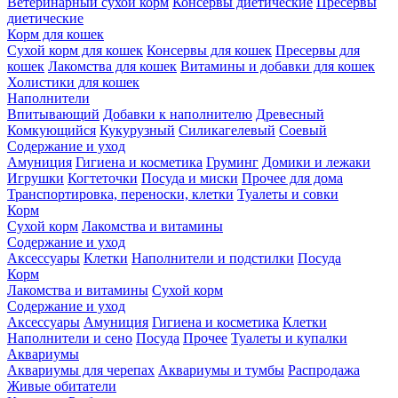
Ветеринарный сухой корм
Консервы диетические
Пресервы
диетические
Корм для кошек
Сухой корм для кошек
Консервы для кошек
Пресервы для
кошек
Лакомства для кошек
Витамины и добавки для кошек
Холистики для кошек
Наполнители
Впитывающий
Добавки к наполнителю
Древесный
Комкующийся
Кукурузный
Силикагелевый
Соевый
Содержание и уход
Амуниция
Гигиена и косметика
Груминг
Домики и лежаки
Игрушки
Когтеточки
Посуда и миски
Прочее для дома
Транспортировка, переноски, клетки
Туалеты и совки
Корм
Сухой корм
Лакомства и витамины
Содержание и уход
Аксессуары
Клетки
Наполнители и подстилки
Посуда
Корм
Лакомства и витамины
Сухой корм
Содержание и уход
Аксессуары
Амуниция
Гигиена и косметика
Клетки
Наполнители и сено
Посуда
Прочее
Туалеты и купалки
Аквариумы
Аквариумы для черепах
Аквариумы и тумбы
Распродажа
Живые обитатели