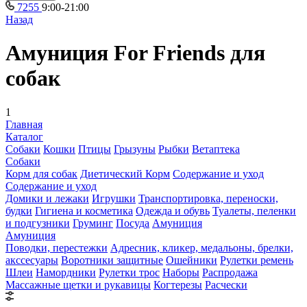
7255
9:00-21:00
Назад
Амуниция For Friends для
собак
1
Главная
Каталог
Собаки
Кошки
Птицы
Грызуны
Рыбки
Ветаптека
Собаки
Корм для собак
Диетический Корм
Содержание и уход
Содержание и уход
Домики и лежаки
Игрушки
Транспортировка, переноски,
будки
Гигиена и косметика
Одежда и обувь
Туалеты, пеленки
и подгузники
Груминг
Посуда
Амуниция
Амуниция
Поводки, перестежки
Адресник, кликер, медальоны, брелки,
акссесуары
Воротники защитные
Ошейники
Рулетки ремень
Шлеи
Намордники
Рулетки трос
Наборы
Распродажа
Массажные щетки и рукавицы
Когтерезы
Расчески