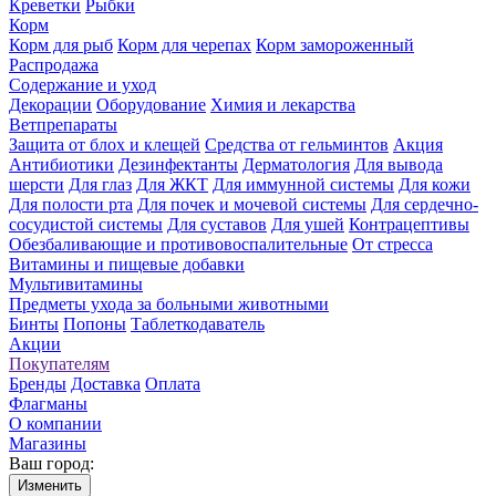
Креветки
Рыбки
Корм
Корм для рыб
Корм для черепах
Корм замороженный
Распродажа
Содержание и уход
Декорации
Оборудование
Химия и лекарства
Ветпрепараты
Защита от блох и клещей
Средства от гельминтов
Акция
Антибиотики
Дезинфектанты
Дерматология
Для вывода
шерсти
Для глаз
Для ЖКТ
Для иммунной системы
Для кожи
Для полости рта
Для почек и мочевой системы
Для сердечно-
сосудистой системы
Для суставов
Для ушей
Контрацептивы
Обезбаливающие и противовоспалительные
От стресса
Витамины и пищевые добавки
Мультивитамины
Предметы ухода за больными животными
Бинты
Попоны
Таблеткодаватель
Акции
Покупателям
Бренды
Доставка
Оплата
Флагманы
О компании
Магазины
Ваш город:
Изменить