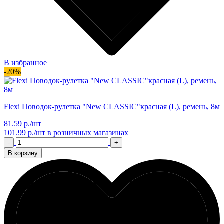
В избранное
-20%
Flexi Поводок-рулетка "New CLASSIC"красная (L), ремень, 8м
81.59 р./шт
101.99 р./шт
в розничных магазинах
-
+
В корзину