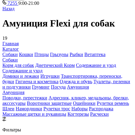
7255
9:00-21:00
Назад
Амуниция Flexi для собак
19
Главная
Каталог
Собаки
Кошки
Птицы
Грызуны
Рыбки
Ветаптека
Собаки
Корм для собак
Диетический Корм
Содержание и уход
Содержание и уход
Домики и лежаки
Игрушки
Транспортировка, переноски,
будки
Гигиена и косметика
Одежда и обувь
Туалеты, пеленки
и подгузники
Груминг
Посуда
Амуниция
Амуниция
Поводки, перестежки
Адресник, кликер, медальоны, брелки,
акссесуары
Воротники защитные
Ошейники
Рулетки ремень
Шлеи
Намордники
Рулетки трос
Наборы
Распродажа
Массажные щетки и рукавицы
Когтерезы
Расчески
Фильтры