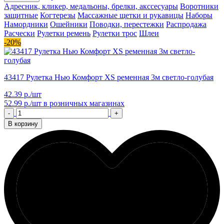
Адресник, кликер, медальоны, брелки, акссесуары
Воротники
защитные
Когтерезы
Массажные щетки и рукавицы
Наборы
Намордники
Ошейники
Поводки, перестежки
Распродажа
Расчески
Рулетки ремень
Рулетки трос
Шлеи
-20%
43417 Рулетка Нью Комфорт XS ременная 3м светло-голубая
42.39 р./шт
52.99 р./шт
в розничных магазинах
-
+
В корзину