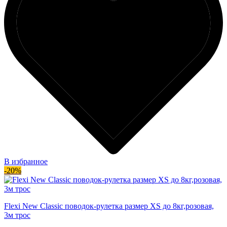
В избранное
-20%
Flexi New Classic поводок-рулетка размер XS до 8кг,розовая,
3м трос