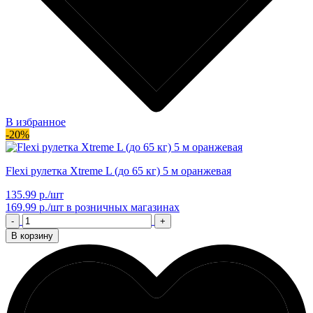
В избранное
-20%
Flexi рулетка Xtreme L (до 65 кг) 5 м оранжевая
135.99 р./шт
169.99 р./шт
в розничных магазинах
-
+
В корзину