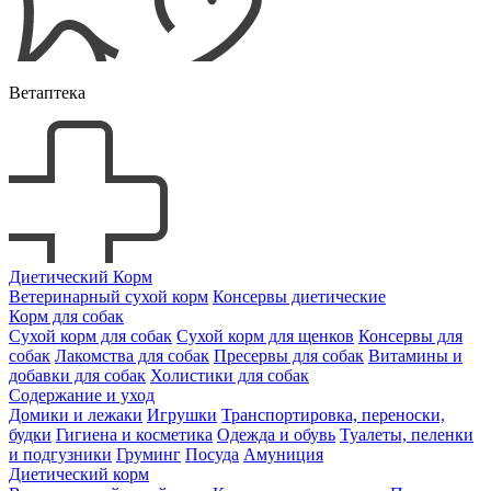
Ветаптека
Диетический Корм
Ветеринарный сухой корм
Консервы диетические
Корм для собак
Сухой корм для собак
Сухой корм для щенков
Консервы для
собак
Лакомства для собак
Пресервы для собак
Витамины и
добавки для собак
Холистики для собак
Содержание и уход
Домики и лежаки
Игрушки
Транспортировка, переноски,
будки
Гигиена и косметика
Одежда и обувь
Туалеты, пеленки
и подгузники
Груминг
Посуда
Амуниция
Диетический корм