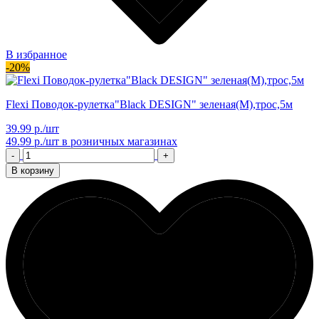
В избранное
-20%
Flexi Поводок-рулетка"Black DESIGN" зеленая(М),трос,5м
39.99 р./шт
49.99 р./шт
в розничных магазинах
-
+
В корзину