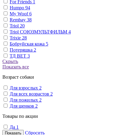
For Friends
1
Humpo
94
My Woof
6
Rembay
38
Triol
20
Triol СОЮЗМУЛЬТФИЛЬМ
4
Trixie
28
Бобруйская кожа
5
Потеряшка
2
ТД ВЕТ
3
Скрыть
Показать все
Возраст собаки
Для взрослых
2
Для всех возрастов
2
Для пожилых
2
Для щенков
2
Товары по акции
Да
1
Сбросить
Показать