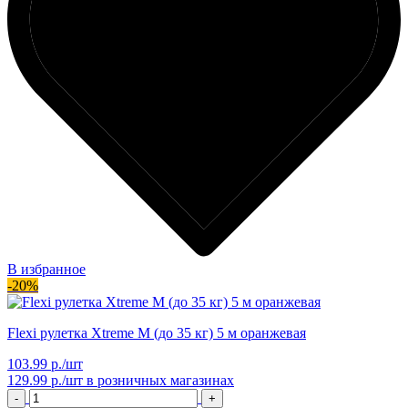
В избранное
-20%
Flexi рулетка Xtreme M (до 35 кг) 5 м оранжевая
103.99 р./шт
129.99 р./шт
в розничных магазинах
-
+