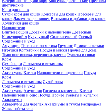
Ветеринарный сухой корм
Консервы диетические
Пресервы
диетические
Корм для кошек
Сухой корм для кошек
Консервы для кошек
Пресервы для
кошек
Лакомства для кошек
Витамины и добавки для кошек
Холистики для кошек
Наполнители
Впитывающий
Добавки к наполнителю
Древесный
Комкующийся
Кукурузный
Силикагелевый
Соевый
Содержание и уход
Амуниция
Гигиена и косметика
Груминг
Домики и лежаки
Игрушки
Когтеточки
Посуда и миски
Прочее для дома
Транспортировка, переноски, клетки
Туалеты и совки
Корм
Сухой корм
Лакомства и витамины
Содержание и уход
Аксессуары
Клетки
Наполнители и подстилки
Посуда
Корм
Лакомства и витамины
Сухой корм
Содержание и уход
Аксессуары
Амуниция
Гигиена и косметика
Клетки
Наполнители и сено
Посуда
Прочее
Туалеты и купалки
Аквариумы
Аквариумы для черепах
Аквариумы и тумбы
Распродажа
Живые обитатели