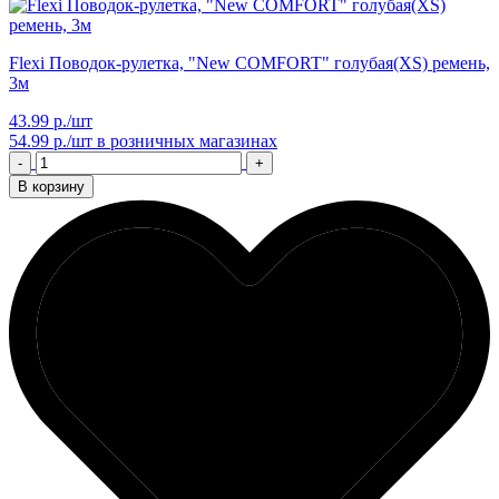
Flexi Поводок-рулетка, "New COMFORT" голубая(XS) ремень,
3м
43.99 р./шт
54.99 р./шт
в розничных магазинах
-
+
В корзину