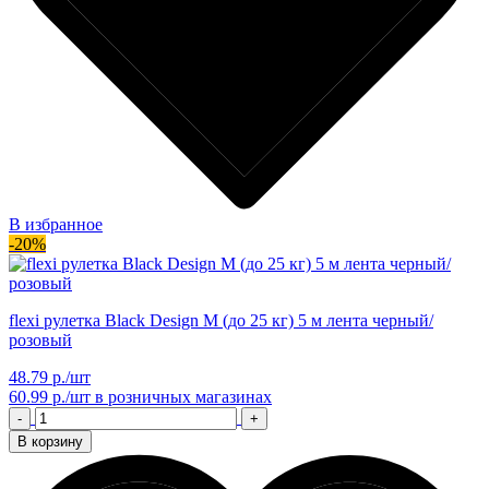
В избранное
-20%
flexi рулетка Black Design M (до 25 кг) 5 м лента черный/
розовый
48.79 р./шт
60.99 р./шт
в розничных магазинах
-
+
В корзину