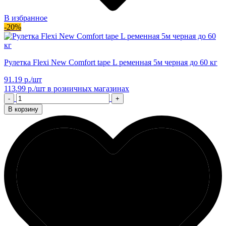
В избранное
-20%
Рулетка Flexi New Comfort tape L ременная 5м черная до 60 кг
91.19 р./шт
113.99 р./шт
в розничных магазинах
-
+
В корзину