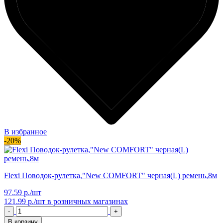
В избранное
-20%
Flexi Поводок-рулетка,"New COMFORT" черная(L) ремень,8м
97.59 р./шт
121.99 р./шт
в розничных магазинах
-
+
В корзину