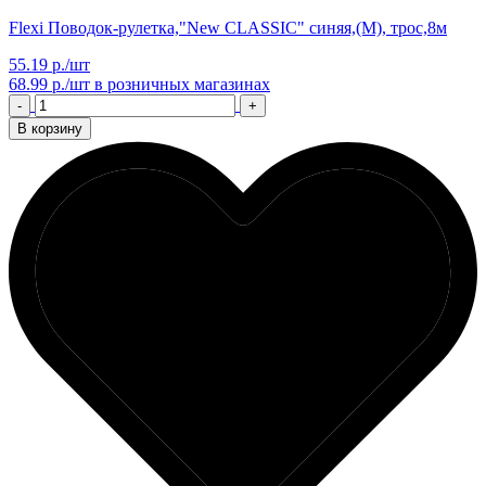
Flexi Поводок-рулетка,"New CLASSIC" синяя,(М), трос,8м
55.19 р./шт
68.99 р./шт
в розничных магазинах
-
+
В корзину