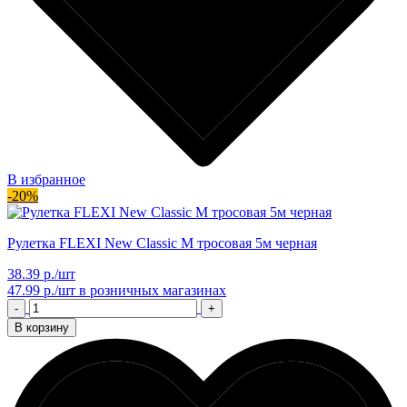
В избранное
-20%
Рулетка FLEXI New Classic М тросовая 5м черная
38.39 р./шт
47.99 р./шт
в розничных магазинах
-
+
В корзину