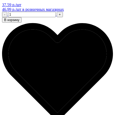
37.59 р./шт
46.99 р./шт
в розничных магазинах
-
+
В корзину