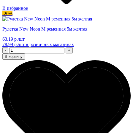
В избранное
-20%
Рулетка New Neon M ременная 5м желтая
63.19 р./шт
78.99 р./шт
в розничных магазинах
-
+
В корзину