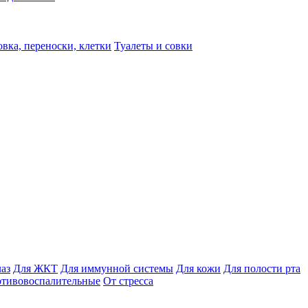
вка, переноски, клетки
Туалеты и совки
лаз
Для ЖКТ
Для иммунной системы
Для кожи
Для полости рта
отивовоспалительные
От стресса