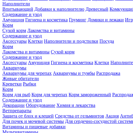
Наполнители
Впитывающий
Добавки к наполнителю
Древесный
Комкующи
Содержание и уход
Амуниция
Гигиена и косметика
Груминг
Домики и лежаки
Иг
Корм
Сухой корм
Лакомства и витамины
Содержание и уход
Аксессуары
Клетки
Наполнители и подстилки
Посуда
Корм
Лакомства и витамины
Сухой корм
Содержание и уход
Аксессуары
Амуниция
Гигиена и косметика
Клетки
Наполните
Аквариумы
Аквариумы для черепах
Аквариумы и тумбы
Распродажа
Живые обитатели
Креветки
Рыбки
Корм
Корм для рыб
Корм для черепах
Корм замороженный
Распрода
Содержание и уход
Декорации
Оборудование
Химия и лекарства
Ветпрепараты
Защита от блох и клещей
Средства от гельминтов
Акция
Антиб
Для почек и мочевой системы
Для сердечно-сосудистой систем
Витамины и пищевые добавки
Мультивитамины