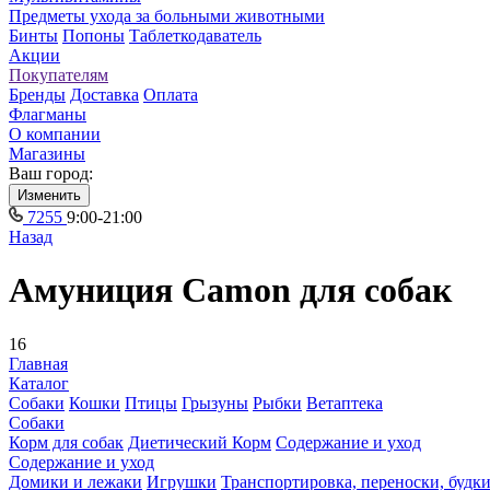
Предметы ухода за больными животными
Бинты
Попоны
Таблеткодаватель
Акции
Покупателям
Бренды
Доставка
Оплата
Флагманы
О компании
Магазины
Ваш город:
Изменить
7255
9:00-21:00
Назад
Амуниция Camon для собак
16
Главная
Каталог
Собаки
Кошки
Птицы
Грызуны
Рыбки
Ветаптека
Собаки
Корм для собак
Диетический Корм
Содержание и уход
Содержание и уход
Домики и лежаки
Игрушки
Транспортировка, переноски, будк