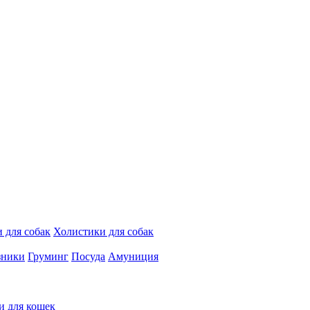
 для собак
Холистики для собак
зники
Груминг
Посуда
Амуниция
и для кошек