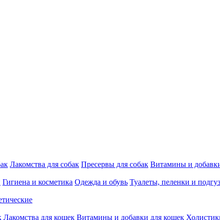
бак
Лакомства для собак
Пресервы для собак
Витамины и добавки
и
Гигиена и косметика
Одежда и обувь
Туалеты, пеленки и подгу
етические
к
Лакомства для кошек
Витамины и добавки для кошек
Холистик