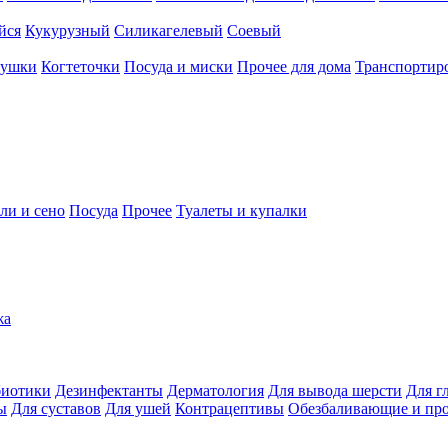
йся
Кукурузный
Силикагелевый
Соевый
рушки
Когтеточки
Посуда и миски
Прочее для дома
Транспортиро
ли и сено
Посуда
Прочее
Туалеты и купалки
жа
иотики
Дезинфектанты
Дерматология
Для вывода шерсти
Для г
ы
Для суставов
Для ушей
Контрацептивы
Обезбаливающие и пр