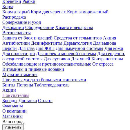
Креветки
Рыбки
Корм
Корм для рыб
Корм для черепах
Корм замороженный
Распродажа
Содержание и уход
Декорации
Оборудование
Химия и лекарства
Ветпрепараты
Защита от блох и клещей
Средства от гельминтов
Акция
Антибиотики
Дезинфектанты
Дерматология
Для вывода
шерсти
Для глаз
Для ЖКТ
Для иммунной системы
Для кожи
Для полости рта
Для почек и мочевой системы
Для сердечно-
сосудистой системы
Для суставов
Для ушей
Контрацептивы
Обезбаливающие и противовоспалительные
От стресса
Витамины и пищевые добавки
Мультивитамины
Предметы ухода за больными животными
Бинты
Попоны
Таблеткодаватель
Акции
Покупателям
Бренды
Доставка
Оплата
Флагманы
О компании
Магазины
Ваш город:
Изменить