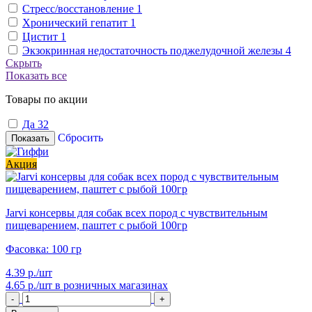
Стресс/восстановление
1
Хронический гепатит
1
Цистит
1
Экзокринная недостаточность поджелудочной железы
4
Скрыть
Показать все
Товары по акции
Да
32
Сбросить
Показать
Акция
Jarvi консервы для собак всех пород с чувствительным
пищеварением, паштет с рыбой 100гр
Фасовка: 100 гр
4.39 р./шт
4.65 р./шт
в розничных магазинах
-
+