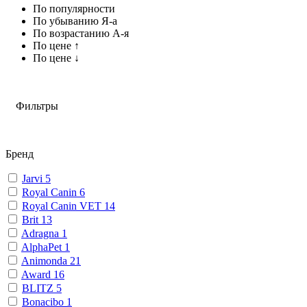
По популярности
По убыванию Я-а
По возрастанию А-я
По цене ↑
По цене ↓
Фильтры
Бренд
Jarvi
5
Royal Canin
6
Royal Canin VET
14
Brit
13
Adragna
1
AlphaPet
1
Animonda
21
Award
16
BLITZ
5
Bonacibo
1