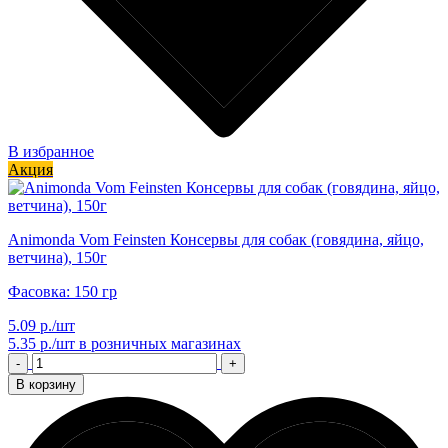
В избранное
Акция
Animonda Vom Feinsten Консервы для собак (говядина, яйцо,
ветчина), 150г
Фасовка: 150 гр
5.09 р./шт
5.35 р./шт
в розничных магазинах
-
+
В корзину