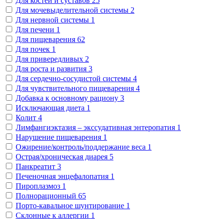
Для костей и суставов
25
Для мочевыделительной системы
2
Для нервной системы
1
Для печени
1
Для пищеварения
62
Для почек
1
Для привередливых
2
Для роста и развития
3
Для сердечно-сосудистой системы
4
Для чувствительного пищеварения
4
Добавка к основному рациону
3
Исключающая диета
1
Колит
4
Лимфангиэктазия – экссудативная энтеропатия
1
Нарушение пищеварения
1
Ожирение/контроль/поддержание веса
1
Острая/хроническая диарея
5
Панкреатит
3
Печеночная энцефалопатия
1
Пироплазмоз
1
Полнорационный
65
Порто-кавальное шунтирование
1
Склонные к аллергии
1