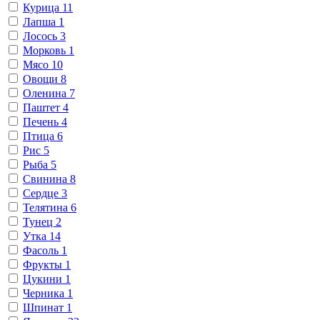
Курица
11
Лапша
1
Лосось
3
Морковь
1
Мясо
10
Овощи
8
Оленина
7
Паштет
4
Печень
4
Птица
6
Рис
5
Рыба
5
Свинина
8
Сердце
3
Телятина
6
Тунец
2
Утка
14
Фасоль
1
Фрукты
1
Цукини
1
Черника
1
Шпинат
1