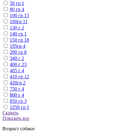
50 гр
1
80 гр
4
100 гр
15
100гр
11
130 г
2
140 гр
1
150 гр
18
195гр
4
200 гр
8
340 г
2
400 г
23
405 г
4
410 гр
12
420гр
2
750 г
4
800 г
4
850 гр
3
1250 гр
1
Скрыть
Показать все
Возраст собаки