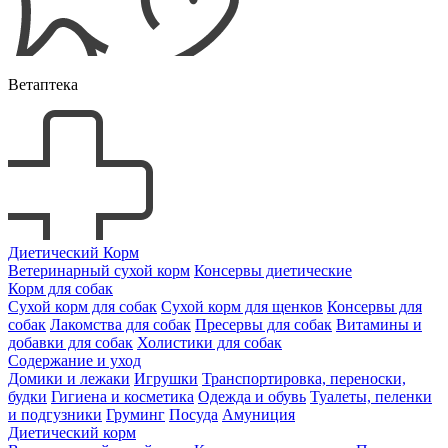
Ветаптека
Диетический Корм
Ветеринарный сухой корм
Консервы диетические
Корм для собак
Сухой корм для собак
Сухой корм для щенков
Консервы для
собак
Лакомства для собак
Пресервы для собак
Витамины и
добавки для собак
Холистики для собак
Содержание и уход
Домики и лежаки
Игрушки
Транспортировка, переноски,
будки
Гигиена и косметика
Одежда и обувь
Туалеты, пеленки
и подгузники
Груминг
Посуда
Амуниция
Диетический корм