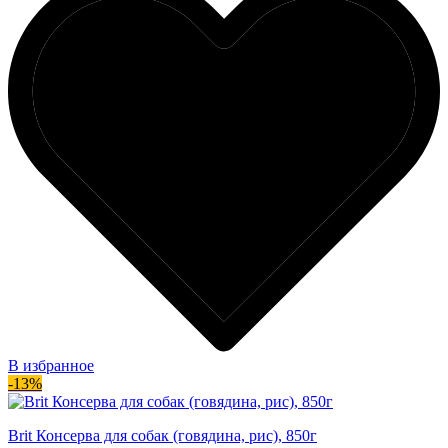
В избранное
-13%
Brit Консерва для собак (говядина, рис), 850г