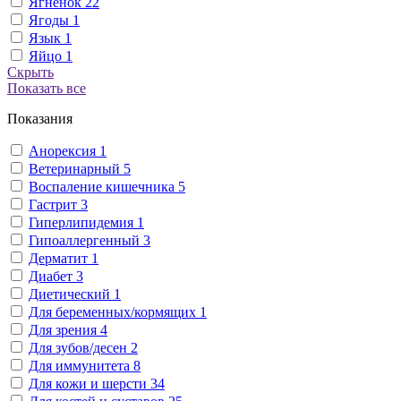
Ягненок
22
Ягоды
1
Язык
1
Яйцо
1
Скрыть
Показать все
Показания
Анорексия
1
Ветеринарный
5
Воспаление кишечника
5
Гастрит
3
Гиперлипидемия
1
Гипоаллергенный
3
Дерматит
1
Диабет
3
Диетический
1
Для беременных/кормящих
1
Для зрения
4
Для зубов/десен
2
Для иммунитета
8
Для кожи и шерсти
34