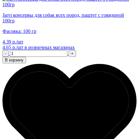
Jarvi консервы для собак всех пород, паштет с говядиной
100гр
Фасовка: 100 гр
4.39 р./шт
4.65 р./шт
в розничных магазинах
-
+
В корзину