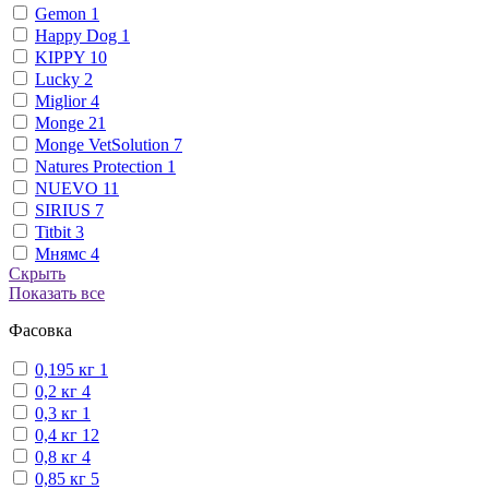
Gemon
1
Happy Dog
1
KIPPY
10
Lucky
2
Miglior
4
Monge
21
Monge VetSolution
7
Natures Protection
1
NUEVO
11
SIRIUS
7
Titbit
3
Мнямс
4
Скрыть
Показать все
Фасовка
0,195 кг
1
0,2 кг
4
0,3 кг
1
0,4 кг
12
0,8 кг
4
0,85 кг
5