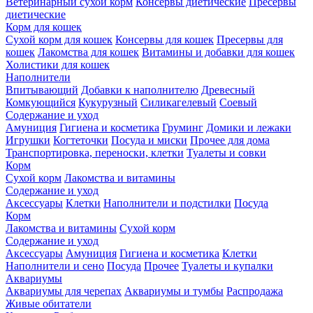
Ветеринарный сухой корм
Консервы диетические
Пресервы
диетические
Корм для кошек
Сухой корм для кошек
Консервы для кошек
Пресервы для
кошек
Лакомства для кошек
Витамины и добавки для кошек
Холистики для кошек
Наполнители
Впитывающий
Добавки к наполнителю
Древесный
Комкующийся
Кукурузный
Силикагелевый
Соевый
Содержание и уход
Амуниция
Гигиена и косметика
Груминг
Домики и лежаки
Игрушки
Когтеточки
Посуда и миски
Прочее для дома
Транспортировка, переноски, клетки
Туалеты и совки
Корм
Сухой корм
Лакомства и витамины
Содержание и уход
Аксессуары
Клетки
Наполнители и подстилки
Посуда
Корм
Лакомства и витамины
Сухой корм
Содержание и уход
Аксессуары
Амуниция
Гигиена и косметика
Клетки
Наполнители и сено
Посуда
Прочее
Туалеты и купалки
Аквариумы
Аквариумы для черепах
Аквариумы и тумбы
Распродажа
Живые обитатели