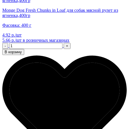
Monge Dog Fresh Chunks in Loaf для собак мясной рулет из
ягненка,400гр
Фасовка: 400 г
4.92 р./шт
5.66 р./шт
в розничных магазинах
-
+
В корзину