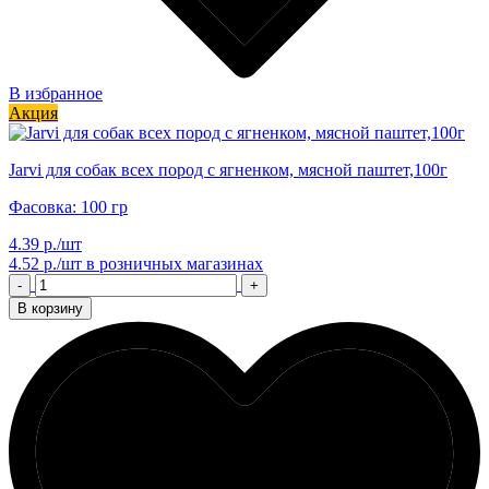
В избранное
Акция
Jarvi для собак всех пород с ягненком, мясной паштет,100г
Фасовка: 100 гр
4.39 р./шт
4.52 р./шт
в розничных магазинах
-
+
В корзину