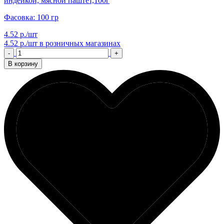
индейкой, мясной паштет,100г
Фасовка: 100 гр
4.52 р./шт
4.52 р./шт
в розничных магазинах
-
+
В корзину