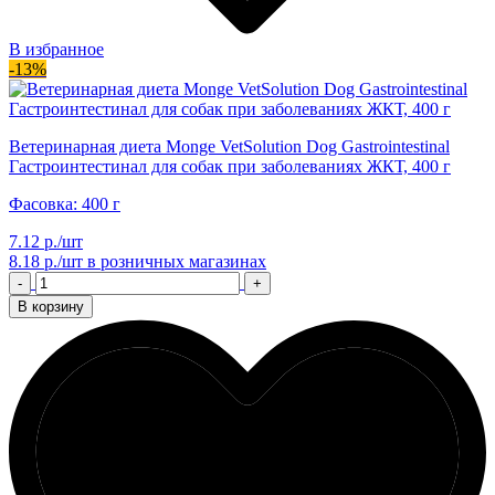
В избранное
-13%
Ветеринарная диета Monge VetSolution Dog Gastrointestinal
Гастроинтестинал для собак при заболеваниях ЖКТ, 400 г
Фасовка: 400 г
7.12 р./шт
8.18 р./шт
в розничных магазинах
-
+
В корзину