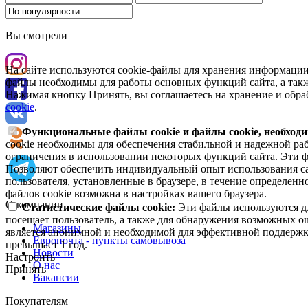
Вы смотрели
На сайте используются cookie-файлы для хранения информации
файлы необходимы для работы основных функций сайта, а такж
Нажимая кнопку Принять, вы соглашаетесь на хранение и обра
cookie
.
Функциональные файлы cookie и файлы cookie, необходи
cookie необходимы для обеспечения стабильной и надежной раб
ограничения в использовании некоторых функций сайта. Эти ф
Позволяют обеспечить индивидуальный опыт использования са
пользователя, установленные в браузере, в течение определен
файлов cookie возможна в настройках вашего браузера.
О компании
Статистические файлы cookie:
Эти файлы используются дл
посещает пользователь, а также для обнаружения возможных о
Магазины
является анонимной и необходимой для эффективной поддержки
Европочта - пункты самовывоза
превышает 1 год.
Новости
Настроить
О нас
Принять
Вакансии
Покупателям