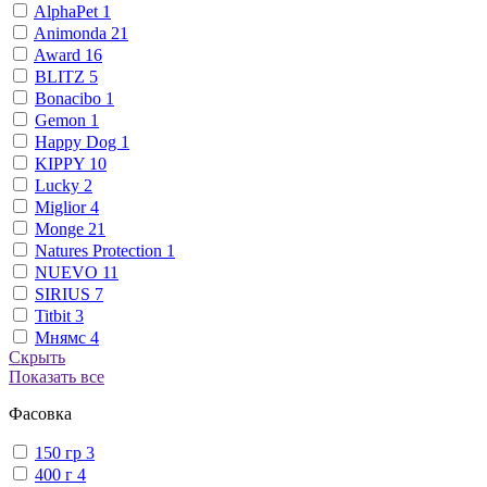
AlphaPet
1
Animonda
21
Award
16
BLITZ
5
Bonacibo
1
Gemon
1
Happy Dog
1
KIPPY
10
Lucky
2
Miglior
4
Monge
21
Natures Protection
1
NUEVO
11
SIRIUS
7
Titbit
3
Мнямс
4
Скрыть
Показать все
Фасовка
150 гр
3
400 г
4