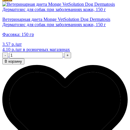
Ветеринарная диета Monge VetSolution Dog Dermatosis
Дерматозис для собак при заболеваниях кожи, 150 г
Фасовка: 150 гр
3.57 р./шт
4.10 р./шт
в розничных магазинах
-
+
В корзину