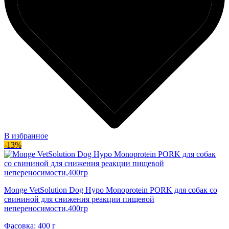
В избранное
-13%
Monge VetSolution Dog Hypo Monoprotein PORK для собак со
свининой для снижения реакции пищевой
непереносимости,400гр
Фасовка: 400 г