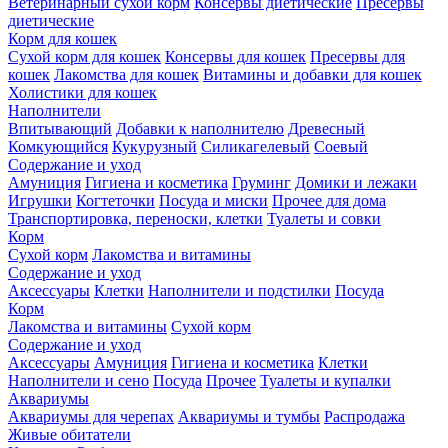
Ветеринарный сухой корм
Консервы диетические
Пресервы
диетические
Корм для кошек
Сухой корм для кошек
Консервы для кошек
Пресервы для
кошек
Лакомства для кошек
Витамины и добавки для кошек
Холистики для кошек
Наполнители
Впитывающий
Добавки к наполнителю
Древесный
Комкующийся
Кукурузный
Силикагелевый
Соевый
Содержание и уход
Амуниция
Гигиена и косметика
Груминг
Домики и лежаки
Игрушки
Когтеточки
Посуда и миски
Прочее для дома
Транспортировка, переноски, клетки
Туалеты и совки
Корм
Сухой корм
Лакомства и витамины
Содержание и уход
Аксессуары
Клетки
Наполнители и подстилки
Посуда
Корм
Лакомства и витамины
Сухой корм
Содержание и уход
Аксессуары
Амуниция
Гигиена и косметика
Клетки
Наполнители и сено
Посуда
Прочее
Туалеты и купалки
Аквариумы
Аквариумы для черепах
Аквариумы и тумбы
Распродажа
Живые обитатели