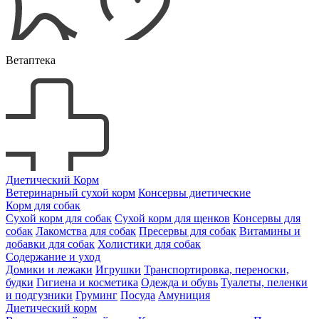
Ветаптека
Диетический Корм
Ветеринарный сухой корм
Консервы диетические
Корм для собак
Сухой корм для собак
Сухой корм для щенков
Консервы для
собак
Лакомства для собак
Пресервы для собак
Витамины и
добавки для собак
Холистики для собак
Содержание и уход
Домики и лежаки
Игрушки
Транспортировка, переноски,
будки
Гигиена и косметика
Одежда и обувь
Туалеты, пеленки
и подгузники
Груминг
Посуда
Амуниция
Диетический корм