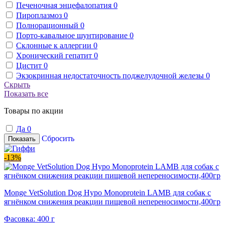
Печеночная энцефалопатия
0
Пироплазмоз
0
Полнорационный
0
Порто-кавальное шунтирование
0
Склонные к аллергии
0
Хронический гепатит
0
Цистит
0
Экзокринная недостаточность поджелудочной железы
0
Скрыть
Показать все
Товары по акции
Да
0
Сбросить
Показать
-13%
Monge VetSolution Dog Hypo Monoprotein LAMB для собак с
ягнёнком снижения реакции пищевой непереносимости,400гр
Фасовка: 400 г