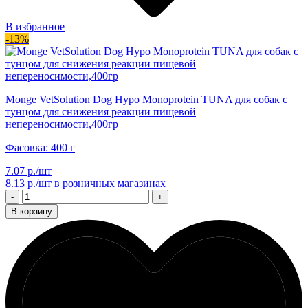
В избранное
-13%
Monge VetSolution Dog Hypo Monoprotein TUNA для собак с
тунцом для снижения реакции пищевой
непереносимости,400гр
Фасовка: 400 г
7.07 р./шт
8.13 р./шт
в розничных магазинах
-
+
В корзину