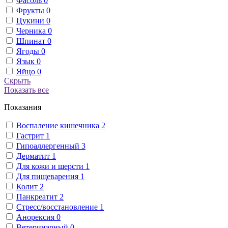
Фасоль
0
Фрукты
0
Цукини
0
Черника
0
Шпинат
0
Ягоды
0
Язык
0
Яйцо
0
Скрыть
Показать все
Показания
Воспаление кишечника
2
Гастрит
1
Гипоаллергенный
3
Дерматит
1
Для кожи и шерсти
1
Для пищеварения
1
Колит
2
Панкреатит
2
Стресс/восстановление
1
Анорексия
0
Ветеринарный
0