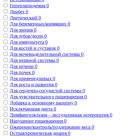
Гиперлипидемия
0
Диабет
0
Диетический
0
Для беременных/кормящих
0
Для зрения
0
Для зубов/десен
0
Для иммунитета
0
Для костей и суставов
0
Для мочевыделительной системы
0
Для нервной системы
0
Для печени
0
Для почек
0
Для привередливых
0
Для роста и развития
0
Для сердечно-сосудистой системы
0
Для чувствительного пищеварения
0
Добавка к основному рациону
0
Исключающая диета
0
Лимфангиэктазия – экссудативная энтеропатия
0
Нарушение пищеварения
0
Ожирение/контроль/поддержание веса
0
Острая/хроническая диарея
0