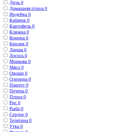
Дичь
0
Домашняя птица
0
Индейка
0
Кабачок
0
Картофель
0
Клюква
0
Конина
0
Кролик
0
Лапша
0
Лосось
0
Морковь
0
Мясо
0
Овощи
0
Оленина
0
Паштет
0
Печень
0
Птица
0
Рис
0
Рыба
0
Сердце
0
Телятина
0
Утка
0