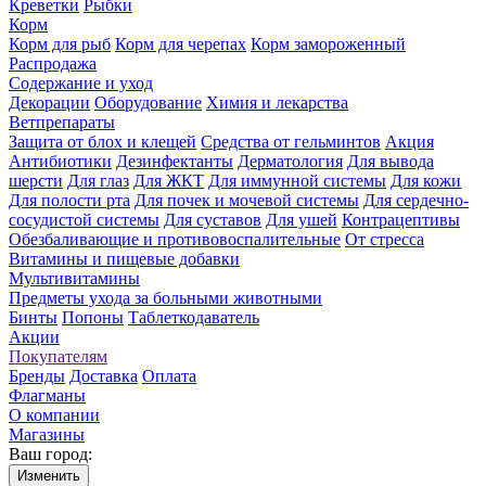
Креветки
Рыбки
Корм
Корм для рыб
Корм для черепах
Корм замороженный
Распродажа
Содержание и уход
Декорации
Оборудование
Химия и лекарства
Ветпрепараты
Защита от блох и клещей
Средства от гельминтов
Акция
Антибиотики
Дезинфектанты
Дерматология
Для вывода
шерсти
Для глаз
Для ЖКТ
Для иммунной системы
Для кожи
Для полости рта
Для почек и мочевой системы
Для сердечно-
сосудистой системы
Для суставов
Для ушей
Контрацептивы
Обезбаливающие и противовоспалительные
От стресса
Витамины и пищевые добавки
Мультивитамины
Предметы ухода за больными животными
Бинты
Попоны
Таблеткодаватель
Акции
Покупателям
Бренды
Доставка
Оплата
Флагманы
О компании
Магазины
Ваш город:
Изменить