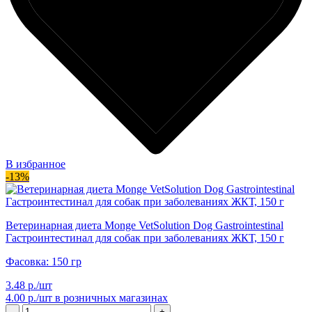
В избранное
-13%
Ветеринарная диета Monge VetSolution Dog Gastrointestinal
Гастроинтестинал для собак при заболеваниях ЖКТ, 150 г
Фасовка: 150 гр
3.48 р./шт
4.00 р./шт
в розничных магазинах
-
+