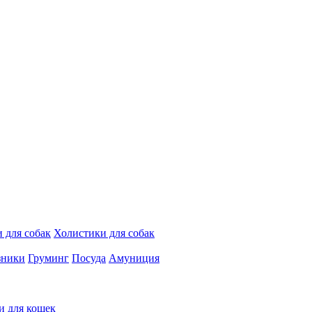
 для собак
Холистики для собак
зники
Груминг
Посуда
Амуниция
и для кошек