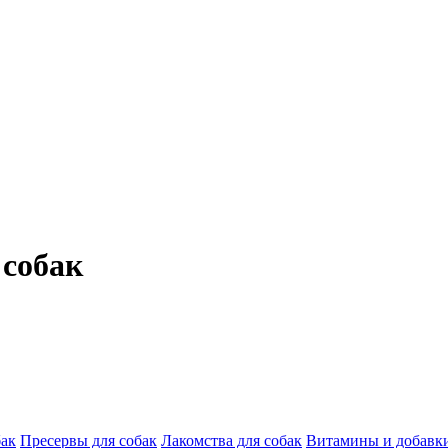
 собак
бак
Пресервы для собак
Лакомства для собак
Витамины и добавки