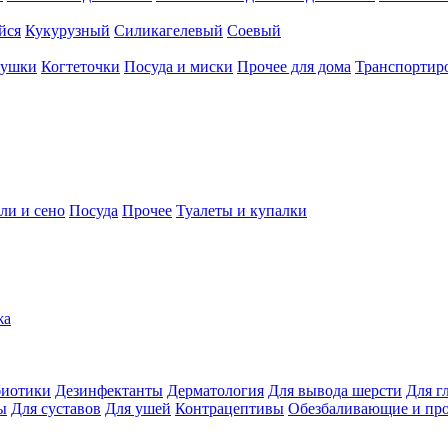
йся
Кукурузный
Силикагелевый
Соевый
рушки
Когтеточки
Посуда и миски
Прочее для дома
Транспортиро
ли и сено
Посуда
Прочее
Туалеты и купалки
жа
иотики
Дезинфектанты
Дерматология
Для вывода шерсти
Для г
ы
Для суставов
Для ушей
Контрацептивы
Обезбаливающие и пр