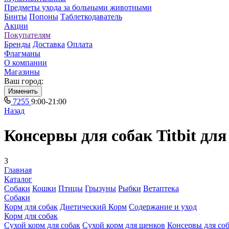
Предметы ухода за больными животными
Бинты
Попоны
Таблеткодаватель
Акции
Покупателям
Бренды
Доставка
Оплата
Флагманы
О компании
Магазины
Ваш город:
Изменить
7255
9:00-21:00
Назад
Консервы для собак Titbit для
3
Главная
Каталог
Собаки
Кошки
Птицы
Грызуны
Рыбки
Ветаптека
Собаки
Корм для собак
Диетический Корм
Содержание и уход
Корм для собак
Сухой корм для собак
Сухой корм для щенков
Консервы для со