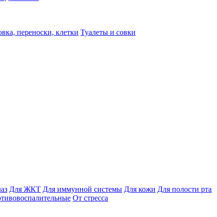
вка, переноски, клетки
Туалеты и совки
лаз
Для ЖКТ
Для иммунной системы
Для кожи
Для полости рта
отивовоспалительные
От стресса