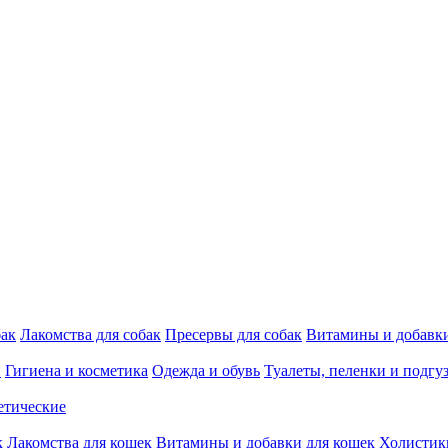
бак
Лакомства для собак
Пресервы для собак
Витамины и добавки
и
Гигиена и косметика
Одежда и обувь
Туалеты, пеленки и подгу
етические
к
Лакомства для кошек
Витамины и добавки для кошек
Холистик