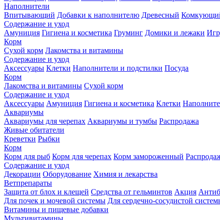
Наполнители
Впитывающий
Добавки к наполнителю
Древесный
Комкующи
Содержание и уход
Амуниция
Гигиена и косметика
Груминг
Домики и лежаки
Иг
Корм
Сухой корм
Лакомства и витамины
Содержание и уход
Аксессуары
Клетки
Наполнители и подстилки
Посуда
Корм
Лакомства и витамины
Сухой корм
Содержание и уход
Аксессуары
Амуниция
Гигиена и косметика
Клетки
Наполните
Аквариумы
Аквариумы для черепах
Аквариумы и тумбы
Распродажа
Живые обитатели
Креветки
Рыбки
Корм
Корм для рыб
Корм для черепах
Корм замороженный
Распрода
Содержание и уход
Декорации
Оборудование
Химия и лекарства
Ветпрепараты
Защита от блох и клещей
Средства от гельминтов
Акция
Антиб
Для почек и мочевой системы
Для сердечно-сосудистой систем
Витамины и пищевые добавки
Мультивитамины