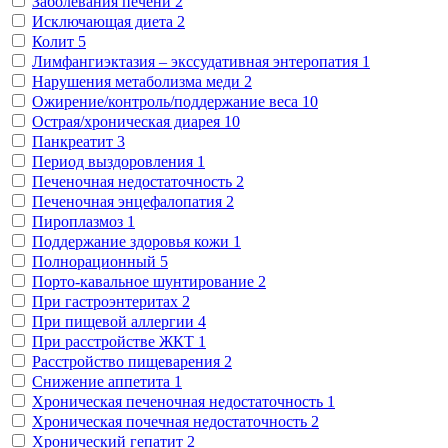
Заболевания печени
2
Исключающая диета
2
Колит
5
Лимфангиэктазия – экссудативная энтеропатия
1
Нарушения метаболизма меди
2
Ожирение/контроль/поддержание веса
10
Острая/хроническая диарея
10
Панкреатит
3
Период выздоровления
1
Печеночная недостаточность
2
Печеночная энцефалопатия
2
Пироплазмоз
1
Поддержание здоровья кожи
1
Полнорационный
5
Порто-кавальное шунтирование
2
При гастроэнтеритах
2
При пищевой аллергии
4
При расстройстве ЖКТ
1
Расстройство пищеварения
2
Снижение аппетита
1
Хроническая печеночная недостаточность
1
Хроническая почечная недостаточность
2
Хронический гепатит
2