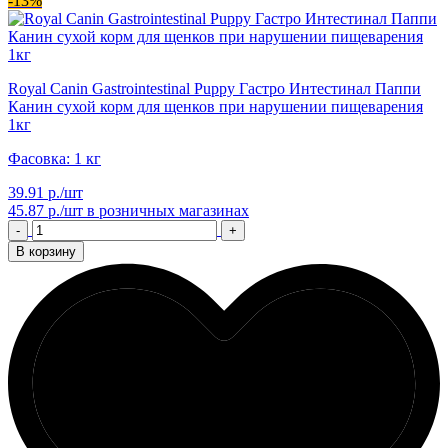
-13%
Royal Canin Gastrointestinal Puppy Гастро Интестинал Паппи
Канин сухой корм для щенков при нарушении пищеварения
1кг
Фасовка: 1 кг
39.91 р./шт
45.87 р./шт
в розничных магазинах
-
+
В корзину