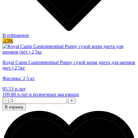
В избранное
-13%
Royal Canin Gastrointestinal Puppy сухой корм диета для щенков
(вет.) 2,5кг
Фасовка: 2,5 кг
95.53 р./шт
109.80 р./шт
в розничных магазинах
-
+
В корзину