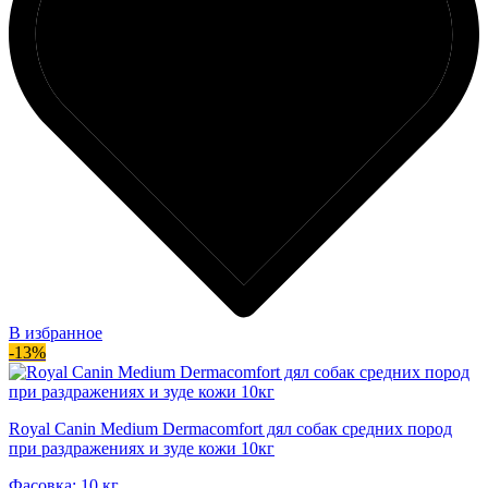
В избранное
-13%
Royal Canin Medium Dermacomfort дял собак средних пород
при раздражениях и зуде кожи 10кг
Фасовка: 10 кг