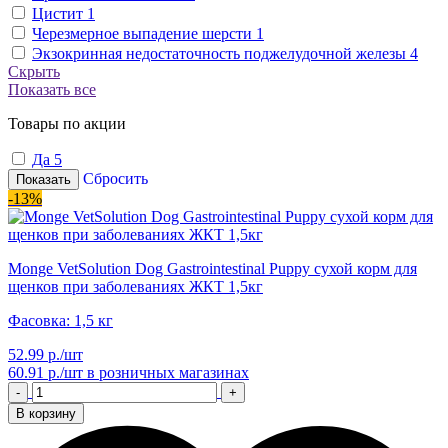
Цистит
1
Черезмерное выпадение шерсти
1
Экзокринная недостаточность поджелудочной железы
4
Скрыть
Показать все
Товары по акции
Да
5
Сбросить
Показать
-13%
Monge VetSolution Dog Gastrointestinal Puppy сухой корм для
щенков при заболеваниях ЖКТ 1,5кг
Фасовка: 1,5 кг
52.99 р./шт
60.91 р./шт
в розничных магазинах
-
+
В корзину