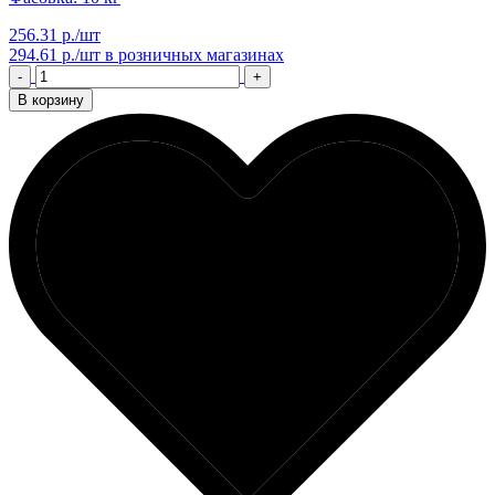
256.31 р./шт
294.61 р./шт
в розничных магазинах
-
+
В корзину