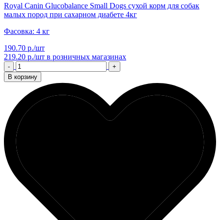
Royal Canin Glucobalance Small Dogs сухой корм для собак
малых пород при сахарном диабете 4кг
Фасовка: 4 кг
190.70 р./шт
219.20 р./шт
в розничных магазинах
-
+
В корзину