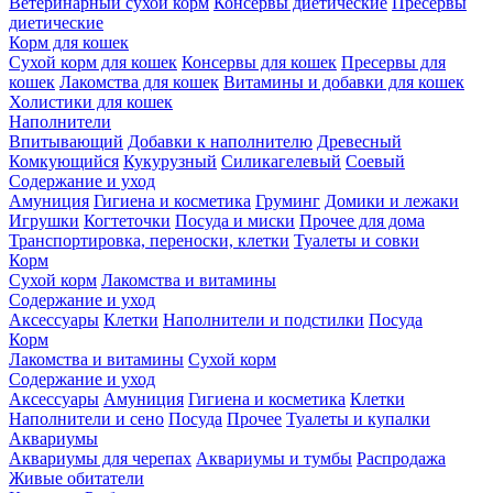
Ветеринарный сухой корм
Консервы диетические
Пресервы
диетические
Корм для кошек
Сухой корм для кошек
Консервы для кошек
Пресервы для
кошек
Лакомства для кошек
Витамины и добавки для кошек
Холистики для кошек
Наполнители
Впитывающий
Добавки к наполнителю
Древесный
Комкующийся
Кукурузный
Силикагелевый
Соевый
Содержание и уход
Амуниция
Гигиена и косметика
Груминг
Домики и лежаки
Игрушки
Когтеточки
Посуда и миски
Прочее для дома
Транспортировка, переноски, клетки
Туалеты и совки
Корм
Сухой корм
Лакомства и витамины
Содержание и уход
Аксессуары
Клетки
Наполнители и подстилки
Посуда
Корм
Лакомства и витамины
Сухой корм
Содержание и уход
Аксессуары
Амуниция
Гигиена и косметика
Клетки
Наполнители и сено
Посуда
Прочее
Туалеты и купалки
Аквариумы
Аквариумы для черепах
Аквариумы и тумбы
Распродажа
Живые обитатели