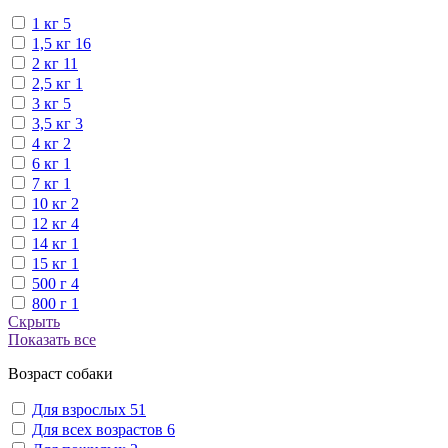
1 кг
5
1,5 кг
16
2 кг
11
2,5 кг
1
3 кг
5
3,5 кг
3
4 кг
2
6 кг
1
7 кг
1
10 кг
2
12 кг
4
14 кг
1
15 кг
1
500 г
4
800 г
1
Скрыть
Показать все
Возраст собаки
Для взрослых
51
Для всех возрастов
6