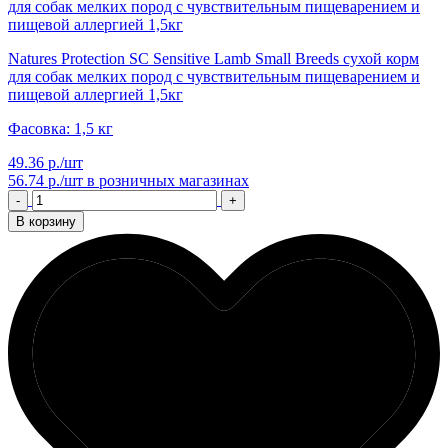
Natures Protection SC Sensitive Lamb Small Breeds сухой корм
для собак мелких пород с чувствительным пищеварением и
пищевой аллергией 1,5кг
Фасовка: 1,5 кг
49.36 р./шт
56.74 р./шт
в розничных магазинах
-
+
В корзину