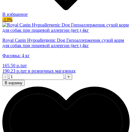
В избранное
-13%
Royal Canin Hypoallergenic Dog Гипоаллерженик сухой корм
для собак при пищевой аллергии (вет.) 4кг
Фасовка: 4 кг
165.50 р./шт
190.23 р./шт
в розничных магазинах
-
+
В корзину