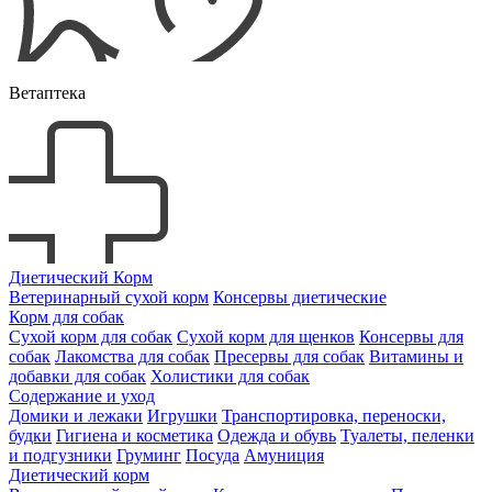
Ветаптека
Диетический Корм
Ветеринарный сухой корм
Консервы диетические
Корм для собак
Сухой корм для собак
Сухой корм для щенков
Консервы для
собак
Лакомства для собак
Пресервы для собак
Витамины и
добавки для собак
Холистики для собак
Содержание и уход
Домики и лежаки
Игрушки
Транспортировка, переноски,
будки
Гигиена и косметика
Одежда и обувь
Туалеты, пеленки
и подгузники
Груминг
Посуда
Амуниция
Диетический корм