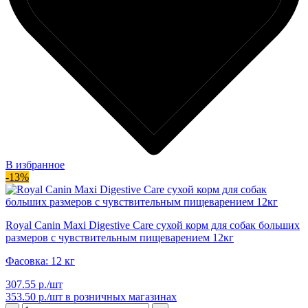
В избранное
-13%
Royal Canin Maxi Digestive Care сухой корм для собак больших
размеров с чувствительным пищеварением 12кг
Фасовка: 12 кг
307.55 р./шт
353.50 р./шт
в розничных магазинах