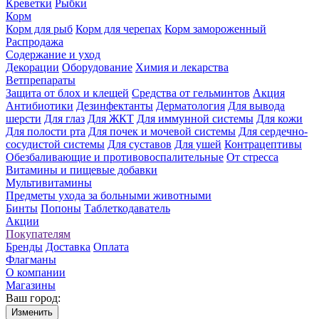
Креветки
Рыбки
Корм
Корм для рыб
Корм для черепах
Корм замороженный
Распродажа
Содержание и уход
Декорации
Оборудование
Химия и лекарства
Ветпрепараты
Защита от блох и клещей
Средства от гельминтов
Акция
Антибиотики
Дезинфектанты
Дерматология
Для вывода
шерсти
Для глаз
Для ЖКТ
Для иммунной системы
Для кожи
Для полости рта
Для почек и мочевой системы
Для сердечно-
сосудистой системы
Для суставов
Для ушей
Контрацептивы
Обезбаливающие и противовоспалительные
От стресса
Витамины и пищевые добавки
Мультивитамины
Предметы ухода за больными животными
Бинты
Попоны
Таблеткодаватель
Акции
Покупателям
Бренды
Доставка
Оплата
Флагманы
О компании
Магазины
Ваш город:
Изменить