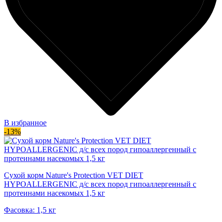
В избранное
-13%
Сухой корм Nature's Protection VET DIET
HYPOALLERGENIC д/с всех пород гипоаллергенный c
протеинами насекомых 1,5 кг
Фасовка: 1,5 кг