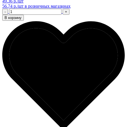
49.36 р./шт
56.74 р./шт
в розничных магазинах
-
+
В корзину