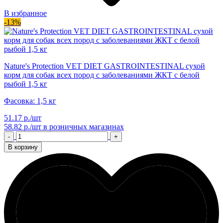
В избранное
-13%
Nature's Protection VET DIET GASTROINTESTINAL сухой
корм для собак всех пород с заболеваниями ЖКТ с белой
рыбой 1,5 кг
Фасовка: 1,5 кг
51.17 р./шт
58.82 р./шт
в розничных магазинах
-
+
В корзину