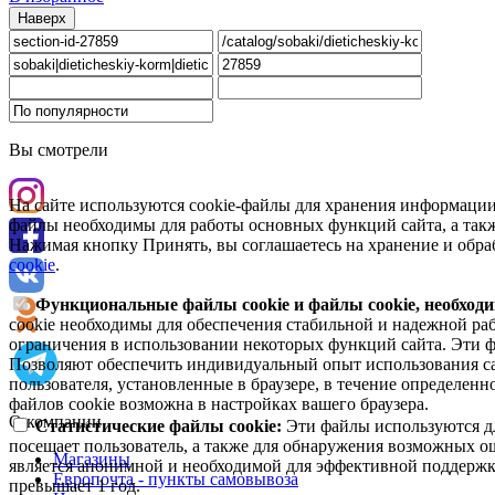
Наверх
Вы смотрели
На сайте используются cookie-файлы для хранения информации
файлы необходимы для работы основных функций сайта, а такж
Нажимая кнопку Принять, вы соглашаетесь на хранение и обра
cookie
.
Функциональные файлы cookie и файлы cookie, необходи
cookie необходимы для обеспечения стабильной и надежной раб
ограничения в использовании некоторых функций сайта. Эти ф
Позволяют обеспечить индивидуальный опыт использования са
пользователя, установленные в браузере, в течение определен
файлов cookie возможна в настройках вашего браузера.
О компании
Статистические файлы cookie:
Эти файлы используются дл
посещает пользователь, а также для обнаружения возможных о
Магазины
является анонимной и необходимой для эффективной поддержки
Европочта - пункты самовывоза
превышает 1 год.