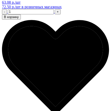
63.08 р./шт
72.50 р./шт
в розничных магазинах
-
+
В корзину