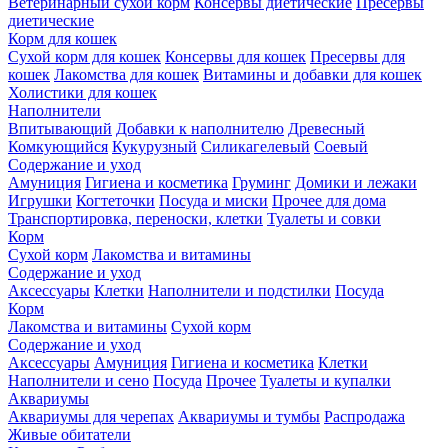
Ветеринарный сухой корм
Консервы диетические
Пресервы
диетические
Корм для кошек
Сухой корм для кошек
Консервы для кошек
Пресервы для
кошек
Лакомства для кошек
Витамины и добавки для кошек
Холистики для кошек
Наполнители
Впитывающий
Добавки к наполнителю
Древесный
Комкующийся
Кукурузный
Силикагелевый
Соевый
Содержание и уход
Амуниция
Гигиена и косметика
Груминг
Домики и лежаки
Игрушки
Когтеточки
Посуда и миски
Прочее для дома
Транспортировка, переноски, клетки
Туалеты и совки
Корм
Сухой корм
Лакомства и витамины
Содержание и уход
Аксессуары
Клетки
Наполнители и подстилки
Посуда
Корм
Лакомства и витамины
Сухой корм
Содержание и уход
Аксессуары
Амуниция
Гигиена и косметика
Клетки
Наполнители и сено
Посуда
Прочее
Туалеты и купалки
Аквариумы
Аквариумы для черепах
Аквариумы и тумбы
Распродажа
Живые обитатели