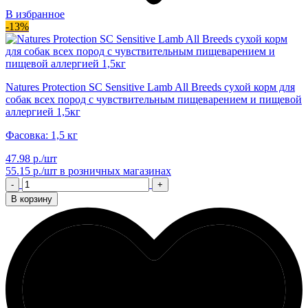
В избранное
-13%
Natures Protection SC Sensitive Lamb All Breeds сухой корм для
собак всех пород с чувствительным пищеварением и пищевой
аллергией 1,5кг
Фасовка: 1,5 кг
47.98 р./шт
55.15 р./шт
в розничных магазинах
-
+
В корзину