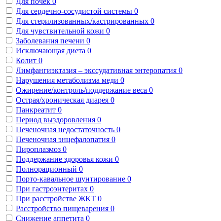
Для почек
0
Для сердечно-сосудистой системы
0
Для стерилизованных/кастрированных
0
Для чувствительной кожи
0
Заболевания печени
0
Исключающая диета
0
Колит
0
Лимфангиэктазия – экссудативная энтеропатия
0
Нарушения метаболизма меди
0
Ожирение/контроль/поддержание веса
0
Острая/хроническая диарея
0
Панкреатит
0
Период выздоровления
0
Печеночная недостаточность
0
Печеночная энцефалопатия
0
Пироплазмоз
0
Поддержание здоровья кожи
0
Полнорационный
0
Порто-кавальное шунтирование
0
При гастроэнтеритах
0
При расстройстве ЖКТ
0
Расстройство пищеварения
0
Снижение аппетита
0