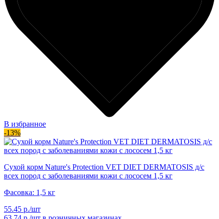
В избранное
-13%
Сухой корм Nature's Protection VET DIET DERMATOSIS д/с
всех пород с заболеваниями кожи с лососем 1,5 кг
Фасовка: 1,5 кг
55.45 р./шт
63.74 р./шт
в розничных магазинах