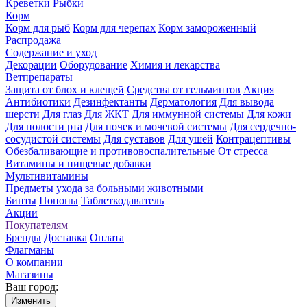
Креветки
Рыбки
Корм
Корм для рыб
Корм для черепах
Корм замороженный
Распродажа
Содержание и уход
Декорации
Оборудование
Химия и лекарства
Ветпрепараты
Защита от блох и клещей
Средства от гельминтов
Акция
Антибиотики
Дезинфектанты
Дерматология
Для вывода
шерсти
Для глаз
Для ЖКТ
Для иммунной системы
Для кожи
Для полости рта
Для почек и мочевой системы
Для сердечно-
сосудистой системы
Для суставов
Для ушей
Контрацептивы
Обезбаливающие и противовоспалительные
От стресса
Витамины и пищевые добавки
Мультивитамины
Предметы ухода за больными животными
Бинты
Попоны
Таблеткодаватель
Акции
Покупателям
Бренды
Доставка
Оплата
Флагманы
О компании
Магазины
Ваш город:
Изменить