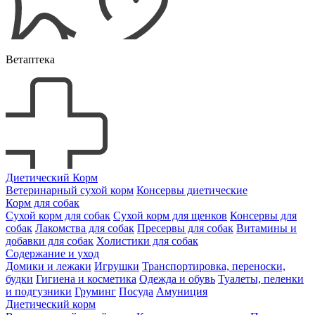
Ветаптека
Диетический Корм
Ветеринарный сухой корм
Консервы диетические
Корм для собак
Сухой корм для собак
Сухой корм для щенков
Консервы для
собак
Лакомства для собак
Пресервы для собак
Витамины и
добавки для собак
Холистики для собак
Содержание и уход
Домики и лежаки
Игрушки
Транспортировка, переноски,
будки
Гигиена и косметика
Одежда и обувь
Туалеты, пеленки
и подгузники
Груминг
Посуда
Амуниция
Диетический корм