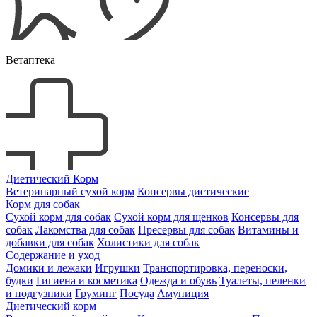
Ветаптека
Диетический Корм
Ветеринарный сухой корм
Консервы диетические
Корм для собак
Сухой корм для собак
Сухой корм для щенков
Консервы для
собак
Лакомства для собак
Пресервы для собак
Витамины и
добавки для собак
Холистики для собак
Содержание и уход
Домики и лежаки
Игрушки
Транспортировка, переноски,
будки
Гигиена и косметика
Одежда и обувь
Туалеты, пеленки
и подгузники
Груминг
Посуда
Амуниция
Диетический корм