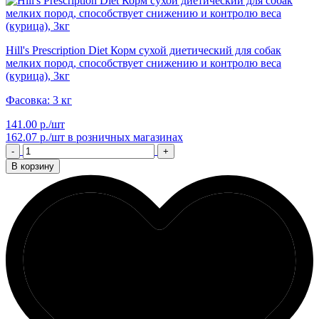
Hill's Prescription Diet Корм сухой диетический для собак
мелких пород, способствует снижению и контролю веса
(курица), 3кг
Фасовка: 3 кг
141.00 р./шт
162.07 р./шт
в розничных магазинах
-
+
В корзину