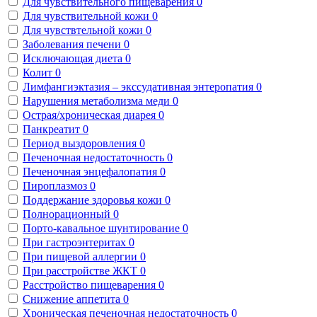
Для чувствительного пищеварения
0
Для чувствительной кожи
0
Для чувствтельной кожи
0
Заболевания печени
0
Исключающая диета
0
Колит
0
Лимфангиэктазия – экссудативная энтеропатия
0
Нарушения метаболизма меди
0
Острая/хроническая диарея
0
Панкреатит
0
Период выздоровления
0
Печеночная недостаточность
0
Печеночная энцефалопатия
0
Пироплазмоз
0
Поддержание здоровья кожи
0
Полнорационный
0
Порто-кавальное шунтирование
0
При гастроэнтеритах
0
При пищевой аллергии
0
При расстройстве ЖКТ
0
Расстройство пищеварения
0
Снижение аппетита
0
Хроническая печеночная недостаточность
0