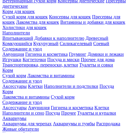
Ветеринарный сухой корм
Консервы диетические
Пресервы
диетические
Корм для кошек
Сухой корм для кошек
Консервы для кошек
Пресервы для
кошек
Лакомства для кошек
Витамины и добавки для кошек
Холистики для кошек
Наполнители
Впитывающий
Добавки к наполнителю
Древесный
Комкующийся
Кукурузный
Силикагелевый
Соевый
Содержание и уход
Амуниция
Гигиена и косметика
Груминг
Домики и лежаки
Игрушки
Когтеточки
Посуда и миски
Прочее для дома
Транспортировка, переноски, клетки
Туалеты и совки
Корм
Сухой корм
Лакомства и витамины
Содержание и уход
Аксессуары
Клетки
Наполнители и подстилки
Посуда
Корм
Лакомства и витамины
Сухой корм
Содержание и уход
Аксессуары
Амуниция
Гигиена и косметика
Клетки
Наполнители и сено
Посуда
Прочее
Туалеты и купалки
Аквариумы
Аквариумы для черепах
Аквариумы и тумбы
Распродажа
Живые обитатели