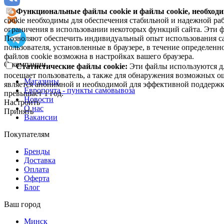
Функциональные файлы cookie и файлы cookie, необходи
cookie необходимы для обеспечения стабильной и надежной раб
ограничения в использовании некоторых функций сайта. Эти ф
Позволяют обеспечить индивидуальный опыт использования са
пользователя, установленные в браузере, в течение определен
файлов cookie возможна в настройках вашего браузера.
О компании
Статистические файлы cookie:
Эти файлы используются дл
посещает пользователь, а также для обнаружения возможных о
Магазины
является анонимной и необходимой для эффективной поддержки
Европочта - пункты самовывоза
превышает 1 год.
Новости
Настроить
О нас
Принять
Вакансии
Покупателям
Бренды
Доставка
Оплата
Оферта
Блог
Ваш город
Минск