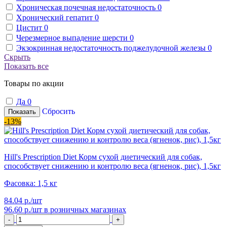
Хроническая почечная недостаточность
0
Хронический гепатит
0
Цистит
0
Черезмерное выпадение шерсти
0
Экзокринная недостаточность поджелудочной железы
0
Скрыть
Показать все
Товары по акции
Да
0
Сбросить
Показать
-13%
Hill's Prescription Diet Корм сухой диетический для собак,
способствует снижению и контролю веса (ягненок, рис), 1,5кг
Фасовка: 1,5 кг
84.04 р./шт
96.60 р./шт
в розничных магазинах
-
+