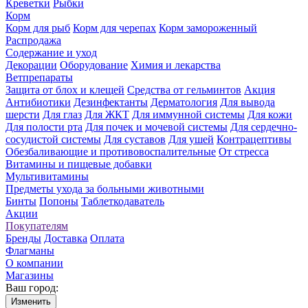
Креветки
Рыбки
Корм
Корм для рыб
Корм для черепах
Корм замороженный
Распродажа
Содержание и уход
Декорации
Оборудование
Химия и лекарства
Ветпрепараты
Защита от блох и клещей
Средства от гельминтов
Акция
Антибиотики
Дезинфектанты
Дерматология
Для вывода
шерсти
Для глаз
Для ЖКТ
Для иммунной системы
Для кожи
Для полости рта
Для почек и мочевой системы
Для сердечно-
сосудистой системы
Для суставов
Для ушей
Контрацептивы
Обезбаливающие и противовоспалительные
От стресса
Витамины и пищевые добавки
Мультивитамины
Предметы ухода за больными животными
Бинты
Попоны
Таблеткодаватель
Акции
Покупателям
Бренды
Доставка
Оплата
Флагманы
О компании
Магазины
Ваш город:
Изменить