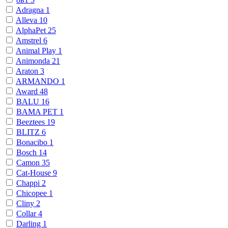
Adragna
1
Alleva
10
AlphaPet
25
Amstrel
6
Animal Play
1
Animonda
21
Araton
3
ARMANDO
1
Award
48
BALU
16
BAMA PET
1
Beeztees
19
BLITZ
6
Bonacibo
1
Bosch
14
Camon
35
Cat-House
9
Chappi
2
Chicopee
1
Cliny
2
Collar
4
Darling
1