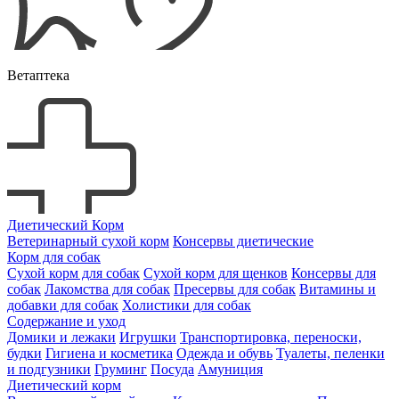
Ветаптека
Диетический Корм
Ветеринарный сухой корм
Консервы диетические
Корм для собак
Сухой корм для собак
Сухой корм для щенков
Консервы для
собак
Лакомства для собак
Пресервы для собак
Витамины и
добавки для собак
Холистики для собак
Содержание и уход
Домики и лежаки
Игрушки
Транспортировка, переноски,
будки
Гигиена и косметика
Одежда и обувь
Туалеты, пеленки
и подгузники
Груминг
Посуда
Амуниция
Диетический корм