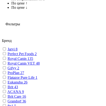
По цене ↑
По цене ↓
Фильтры
Бренд
Jarvi
8
Perfect Pet Foods
2
Royal Canin
135
Royal Canin VET
48
Gifyy
2
ProPlan
27
Flatazor Pure Life
1
Eukanuba
26
Brit
43
ACANA
9
Brit Care
16
Grandorf
36
8в1
5