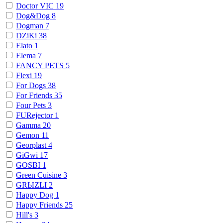
Doctor VIC
19
Dog&Dog
8
Dogman
7
DZiKi
38
Elato
1
Elema
7
FANCY PETS
5
Flexi
19
For Dogs
38
For Friends
35
Four Pets
3
FURejector
1
Gamma
20
Gemon
11
Georplast
4
GiGwi
17
GOSBI
1
Green Cuisine
3
GRЫZLI
2
Happy Dog
1
Happy Friends
25
Hill's
3