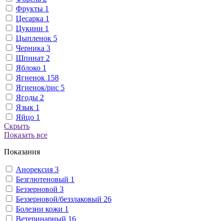
Фрукты
1
Цесарка
1
Цукини
1
Цыпленок
5
Черника
3
Шпинат
2
Яблоко
1
Ягненок
158
Ягненок/рис
5
Ягоды
2
Язык
1
Яйцо
1
Скрыть
Показать все
Показания
Анорексия
3
Безглютеновый
1
Беззерновой
3
Беззерновой/беззлаковый
26
Болезни кожи
1
Ветеринарный
16