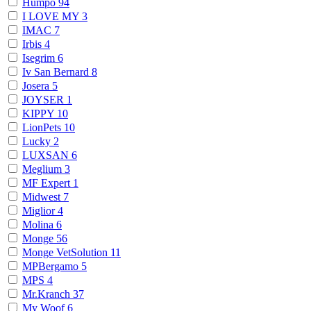
Humpo
94
I LOVE MY
3
IMAC
7
Irbis
4
Isegrim
6
Iv San Bernard
8
Josera
5
JOYSER
1
KIPPY
10
LionPets
10
Lucky
2
LUXSAN
6
Meglium
3
MF Expert
1
Midwest
7
Miglior
4
Molina
6
Monge
56
Monge VetSolution
11
MPBergamo
5
MPS
4
Mr.Kranch
37
My Woof
6