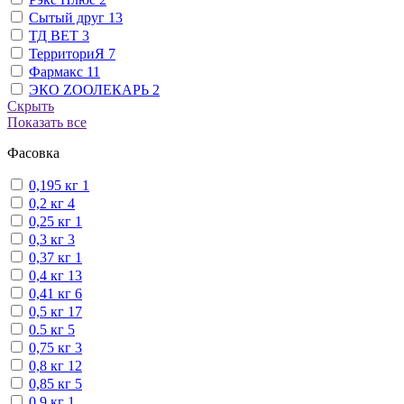
Сытый друг
13
ТД ВЕТ
3
ТерриториЯ
7
Фармакс
11
ЭКО ZООЛЕКАРЬ
2
Скрыть
Показать все
Фасовка
0,195 кг
1
0,2 кг
4
0,25 кг
1
0,3 кг
3
0,37 кг
1
0,4 кг
13
0,41 кг
6
0,5 кг
17
0.5 кг
5
0,75 кг
3
0,8 кг
12
0,85 кг
5
0,9 кг
1