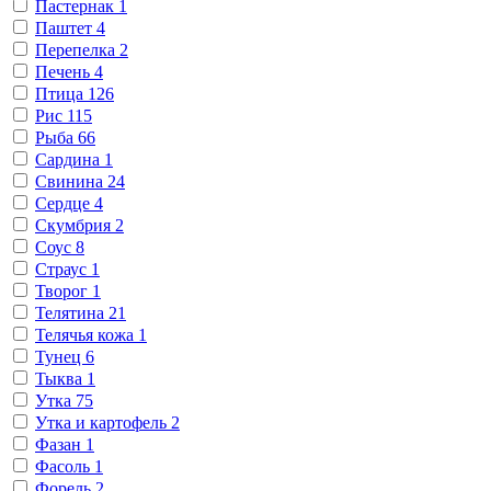
Пастернак
1
Паштет
4
Перепелка
2
Печень
4
Птица
126
Рис
115
Рыба
66
Сардина
1
Свинина
24
Сердце
4
Скумбрия
2
Соус
8
Страус
1
Творог
1
Телятина
21
Телячья кожа
1
Тунец
6
Тыква
1
Утка
75
Утка и картофель
2
Фазан
1
Фасоль
1
Форель
2