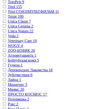
TotoPets
9
Triol
155
Triol СОЮЗМУЛЬТФИЛЬМ
11
Trixie
100
Unica Classe
7
Unica Gemma
2
Unica Natura
22
Veda
2
Veterinary Сare
10
WOGY
4
ZОО-БОБИК
26
Агроветзащита
1
Бобруйская кожа
5
Гудмэн
1
Деревенские Лакомства
18
Зубочистики
6
Лайна
1
Мираторг
5
Мнямс
20
ПРОСТО КОСМОС
17
Потеряшка
2
Рэкс
2
Рэкс Плюс
2