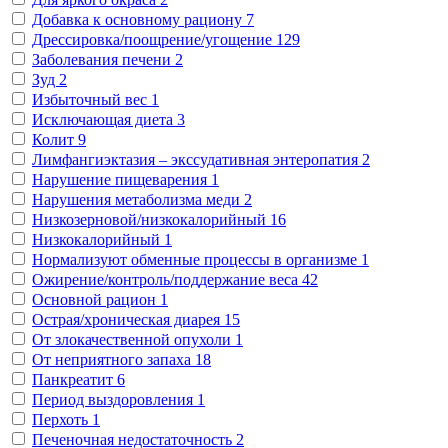
Добавка к основному рациону
7
Дрессировка/поощрение/угощение
129
Заболевания печени
2
Зуд
2
Избыточный вес
1
Исключающая диета
3
Колит
9
Лимфангиэктазия – экссудативная энтеропатия
2
Нарушение пищеварения
1
Нарушения метаболизма меди
2
Низкозерновой/низкокалорийный
16
Низкокалорийный
1
Нормализуют обменные процессы в организме
1
Ожирение/контроль/поддержание веса
42
Основной рацион
1
Острая/хроническая диарея
15
От злокачественной опухоли
1
От неприятного запаха
18
Панкреатит
6
Период выздоровления
1
Перхоть
1
Печеночная недостаточность
2