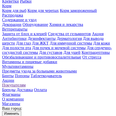
Креветки
Рыбки
Корм
Корм для рыб
Корм для черепах
Корм замороженный
Распродажа
Содержание и уход
Декорации
Оборудование
Химия и лекарства
Ветпрепараты
Защита от блох и клещей
Средства от гельминтов
Акция
Антибиотики
Дезинфектанты
Дерматология
Для вывода
шерсти
Для глаз
Для ЖКТ
Для иммунной системы
Для кожи
Для полости рта
Для почек и мочевой системы
Для сердечно-
сосудистой системы
Для суставов
Для ушей
Контрацептивы
Обезбаливающие и противовоспалительные
От стресса
Витамины и пищевые добавки
Мультивитамины
Предметы ухода за больными животными
Бинты
Попоны
Таблеткодаватель
Акции
Покупателям
Бренды
Доставка
Оплата
Флагманы
О компании
Магазины
Ваш город:
Изменить