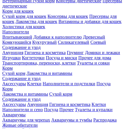
Ветеринарный сухой корм
Консервы диетические
Пресервы
диетические
Корм для кошек
Сухой корм для кошек
Консервы для кошек
Пресервы для
кошек
Лакомства для кошек
Витамины и добавки для кошек
Холистики для кошек
Наполнители
Впитывающий
Добавки к наполнителю
Древесный
Комкующийся
Кукурузный
Силикагелевый
Соевый
Содержание и уход
Амуниция
Гигиена и косметика
Груминг
Домики и лежаки
Игрушки
Когтеточки
Посуда и миски
Прочее для дома
Транспортировка, переноски, клетки
Туалеты и совки
Корм
Сухой корм
Лакомства и витамины
Содержание и уход
Аксессуары
Клетки
Наполнители и подстилки
Посуда
Корм
Лакомства и витамины
Сухой корм
Содержание и уход
Аксессуары
Амуниция
Гигиена и косметика
Клетки
Наполнители и сено
Посуда
Прочее
Туалеты и купалки
Аквариумы
Аквариумы для черепах
Аквариумы и тумбы
Распродажа
Живые обитатели