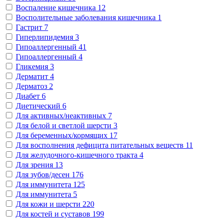
Воспаление кишечника
12
Восполительные заболевания кишечника
1
Гастрит
7
Гиперлипидемия
3
Гипоаллергенный
41
Гипоаллергенный
4
Гликемия
3
Дерматит
4
Дерматоз
2
Диабет
6
Диетический
6
Для активных/неактивных
7
Для белой и светлой шерсти
3
Для беременных/кормящих
17
Для восполнения дефицита питательных веществ
11
Для желудочного-кишечного тракта
4
Для зрения
13
Для зубов/десен
176
Для иммунитета
125
Для иммунитета
5
Для кожи и шерсти
220
Для костей и суставов
199