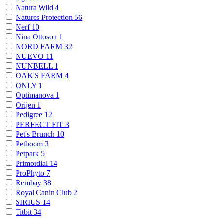
Natura Wild
4
Natures Protection
56
Nerf
10
Nina Ottoson
1
NORD FARM
32
NUEVO
11
NUNBELL
1
OAK'S FARM
4
ONLY
1
Optimanova
1
Orijen
1
Pedigree
12
PERFECT FIT
3
Pet's Brunch
10
Petboom
3
Petpark
5
Primordial
14
ProPhyto
7
Rembay
38
Royal Canin Club
2
SIRIUS
14
Titbit
34