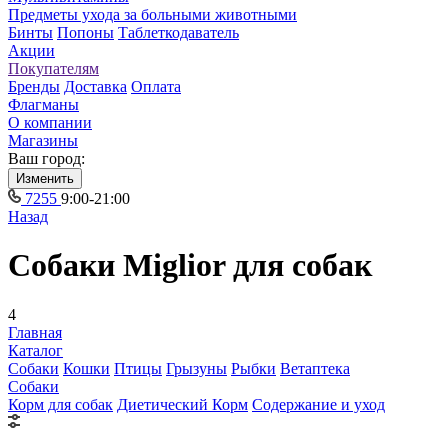
Предметы ухода за больными животными
Бинты
Попоны
Таблеткодаватель
Акции
Покупателям
Бренды
Доставка
Оплата
Флагманы
О компании
Магазины
Ваш город:
Изменить
7255
9:00-21:00
Назад
Собаки Miglior для собак
4
Главная
Каталог
Собаки
Кошки
Птицы
Грызуны
Рыбки
Ветаптека
Собаки
Корм для собак
Диетический Корм
Содержание и уход