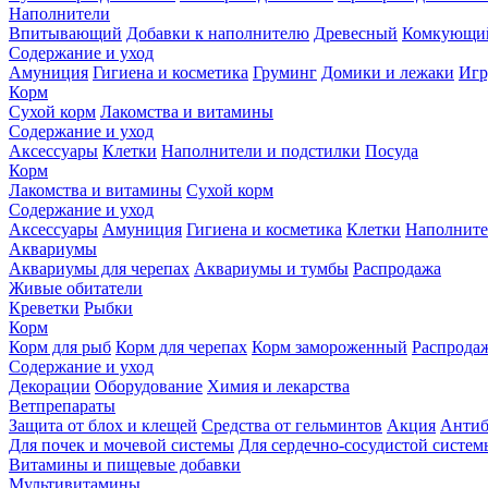
Наполнители
Впитывающий
Добавки к наполнителю
Древесный
Комкующи
Содержание и уход
Амуниция
Гигиена и косметика
Груминг
Домики и лежаки
Иг
Корм
Сухой корм
Лакомства и витамины
Содержание и уход
Аксессуары
Клетки
Наполнители и подстилки
Посуда
Корм
Лакомства и витамины
Сухой корм
Содержание и уход
Аксессуары
Амуниция
Гигиена и косметика
Клетки
Наполните
Аквариумы
Аквариумы для черепах
Аквариумы и тумбы
Распродажа
Живые обитатели
Креветки
Рыбки
Корм
Корм для рыб
Корм для черепах
Корм замороженный
Распрода
Содержание и уход
Декорации
Оборудование
Химия и лекарства
Ветпрепараты
Защита от блох и клещей
Средства от гельминтов
Акция
Антиб
Для почек и мочевой системы
Для сердечно-сосудистой систем
Витамины и пищевые добавки
Мультивитамины