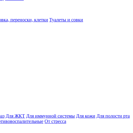
вка, переноски, клетки
Туалеты и совки
лаз
Для ЖКТ
Для иммунной системы
Для кожи
Для полости рта
отивовоспалительные
От стресса