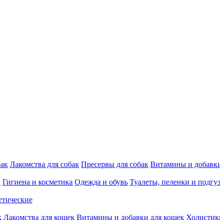
бак
Лакомства для собак
Пресервы для собак
Витамины и добавки
и
Гигиена и косметика
Одежда и обувь
Туалеты, пеленки и подгу
етические
к
Лакомства для кошек
Витамины и добавки для кошек
Холистик