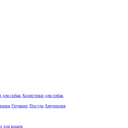
 для собак
Холистики для собак
зники
Груминг
Посуда
Амуниция
и для кошек