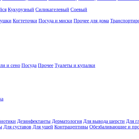
йся
Кукурузный
Силикагелевый
Соевый
рушки
Когтеточки
Посуда и миски
Прочее для дома
Транспортиро
ли и сено
Посуда
Прочее
Туалеты и купалки
жа
иотики
Дезинфектанты
Дерматология
Для вывода шерсти
Для г
ы
Для суставов
Для ушей
Контрацептивы
Обезбаливающие и пр