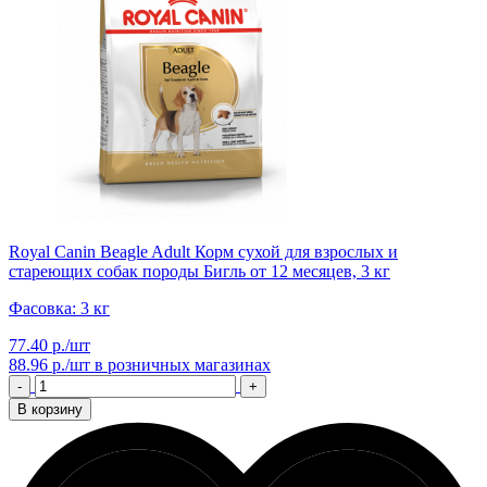
Royal Canin Beagle Adult Корм сухой для взрослых и
стареющих собак породы Бигль от 12 месяцев, 3 кг
Фасовка: 3 кг
77.40 р./шт
88.96 р./шт
в розничных магазинах
-
+
В корзину