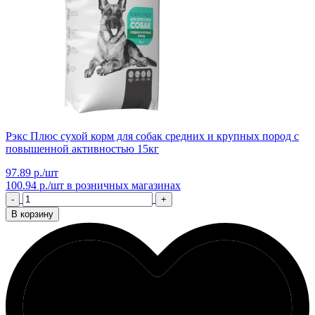
Рэкс Плюс сухой корм для собак средних и крупных пород с
повышенной активностью 15кг
97.89 р./шт
100.94 р./шт
в розничных магазинах
-
+
В корзину