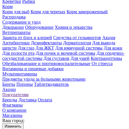
Креветки
Рыбки
Корм
Корм для рыб
Корм для черепах
Корм замороженный
Распродажа
Содержание и уход
Декорации
Оборудование
Химия и лекарства
Ветпрепараты
Защита от блох и клещей
Средства от гельминтов
Акция
Антибиотики
Дезинфектанты
Дерматология
Для вывода
шерсти
Для глаз
Для ЖКТ
Для иммунной системы
Для кожи
Для полости рта
Для почек и мочевой системы
Для сердечно-
сосудистой системы
Для суставов
Для ушей
Контрацептивы
Обезбаливающие и противовоспалительные
От стресса
Витамины и пищевые добавки
Мультивитамины
Предметы ухода за больными животными
Бинты
Попоны
Таблеткодаватель
Акции
Покупателям
Бренды
Доставка
Оплата
Флагманы
О компании
Магазины
Ваш город:
Изменить