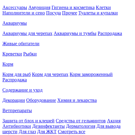
Аксессуары
Амуниция
Гигиена и косметика
Клетки
Наполнители и сено
Посуда
Прочее
Туалеты и купалки
Аквариумы
Аквариумы для черепах
Аквариумы и тумбы
Распродажа
Живые обитатели
Креветки
Рыбки
Корм
Корм для рыб
Корм для черепах
Корм замороженный
Распродажа
Содержание и уход
Декорации
Оборудование
Химия и лекарства
Ветпрепараты
Защита от блох и клещей
Средства от гельминтов
Акция
Антибиотики
Дезинфектанты
Дерматология
Для вывода
шерсти
Для глаз
Для ЖКТ
Смотреть все