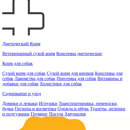
Диетический Корм
Ветеринарный сухой корм
Консервы диетические
Корм для собак
Сухой корм для собак
Сухой корм для щенков
Консервы для
собак
Лакомства для собак
Пресервы для собак
Витамины и
добавки для собак
Холистики для собак
Содержание и уход
Домики и лежаки
Игрушки
Транспортировка, переноски,
будки
Гигиена и косметика
Одежда и обувь
Туалеты, пеленки
и подгузники
Груминг
Посуда
Амуниция