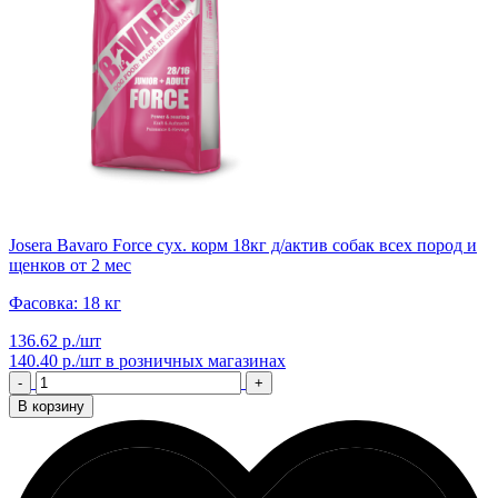
Josera Bavaro Force сух. корм 18кг д/актив собак всех пород и
щенков от 2 мес
Фасовка: 18 кг
136.62 р./шт
140.40 р./шт
в розничных магазинах
-
+
В корзину