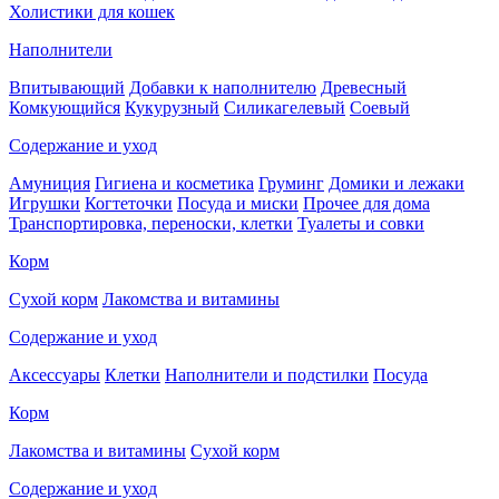
Холистики для кошек
Наполнители
Впитывающий
Добавки к наполнителю
Древесный
Комкующийся
Кукурузный
Силикагелевый
Соевый
Содержание и уход
Амуниция
Гигиена и косметика
Груминг
Домики и лежаки
Игрушки
Когтеточки
Посуда и миски
Прочее для дома
Транспортировка, переноски, клетки
Туалеты и совки
Корм
Сухой корм
Лакомства и витамины
Содержание и уход
Аксессуары
Клетки
Наполнители и подстилки
Посуда
Корм
Лакомства и витамины
Сухой корм
Содержание и уход