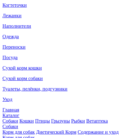
Когтеточки
Лежанки
Наполнители
Одежда
Переноски
Посуда
Сухой корм кошки
Сухой корм собаки
Туалеты, пелёнки, подгузники
Уход
Главная
Каталог
Собаки
Кошки
Птицы
Грызуны
Рыбки
Ветаптека
Собаки
Корм для собак
Диетический Корм
Содержание и уход
Корм для собак