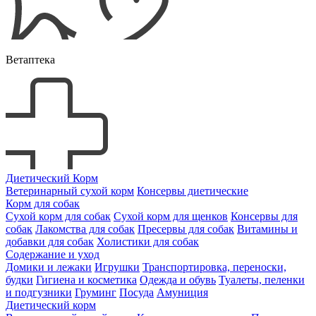
Ветаптека
Диетический Корм
Ветеринарный сухой корм
Консервы диетические
Корм для собак
Сухой корм для собак
Сухой корм для щенков
Консервы для
собак
Лакомства для собак
Пресервы для собак
Витамины и
добавки для собак
Холистики для собак
Содержание и уход
Домики и лежаки
Игрушки
Транспортировка, переноски,
будки
Гигиена и косметика
Одежда и обувь
Туалеты, пеленки
и подгузники
Груминг
Посуда
Амуниция
Диетический корм