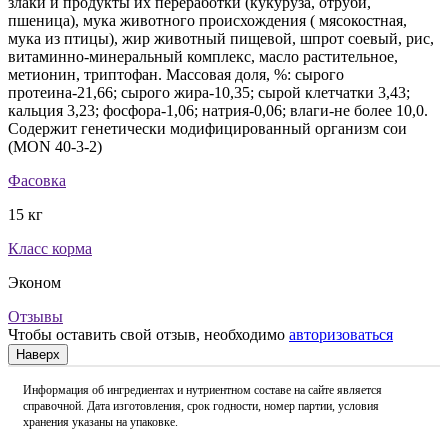
злаки и продукты их переработки (кукуруза, отруби,
пшеница), мука животного происхождения ( мясокостная,
мука из птицы), жир животный пищевой, шпрот соевый, рис,
витаминно-минеральный комплекс, масло растительное,
метионин, триптофан. Массовая доля, %: сырого
протеина-21,66; сырого жира-10,35; сырой клетчатки 3,43;
кальция 3,23; фосфора-1,06; натрия-0,06; влаги-не более 10,0.
Содержит генетически модифицированный организм сои
(MON 40-3-2)
Фасовка
15 кг
Класс корма
Эконом
Отзывы
Чтобы оставить свой отзыв, необходимо
авторизоваться
Наверх
Информация об ингредиентах и нутриентном составе на сайте является
справочной. Дата изготовления, срок годности, номер партии, условия
хранения указаны на упаковке.