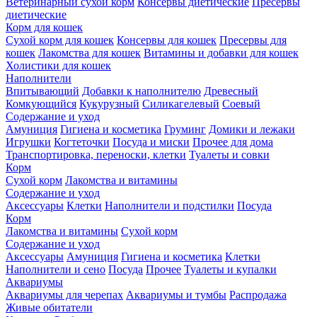
Ветеринарный сухой корм
Консервы диетические
Пресервы
диетические
Корм для кошек
Сухой корм для кошек
Консервы для кошек
Пресервы для
кошек
Лакомства для кошек
Витамины и добавки для кошек
Холистики для кошек
Наполнители
Впитывающий
Добавки к наполнителю
Древесный
Комкующийся
Кукурузный
Силикагелевый
Соевый
Содержание и уход
Амуниция
Гигиена и косметика
Груминг
Домики и лежаки
Игрушки
Когтеточки
Посуда и миски
Прочее для дома
Транспортировка, переноски, клетки
Туалеты и совки
Корм
Сухой корм
Лакомства и витамины
Содержание и уход
Аксессуары
Клетки
Наполнители и подстилки
Посуда
Корм
Лакомства и витамины
Сухой корм
Содержание и уход
Аксессуары
Амуниция
Гигиена и косметика
Клетки
Наполнители и сено
Посуда
Прочее
Туалеты и купалки
Аквариумы
Аквариумы для черепах
Аквариумы и тумбы
Распродажа
Живые обитатели