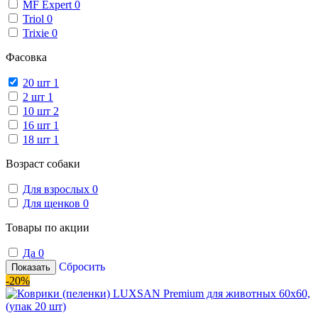
MF Expert
0
Triol
0
Trixie
0
Фасовка
20 шт
1
2 шт
1
10 шт
2
16 шт
1
18 шт
1
Возраст собаки
Для взрослых
0
Для щенков
0
Товары по акции
Да
0
Сбросить
Показать
-20%