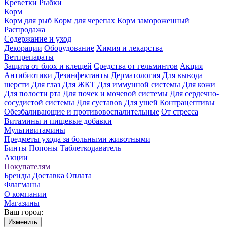
Креветки
Рыбки
Корм
Корм для рыб
Корм для черепах
Корм замороженный
Распродажа
Содержание и уход
Декорации
Оборудование
Химия и лекарства
Ветпрепараты
Защита от блох и клещей
Средства от гельминтов
Акция
Антибиотики
Дезинфектанты
Дерматология
Для вывода
шерсти
Для глаз
Для ЖКТ
Для иммунной системы
Для кожи
Для полости рта
Для почек и мочевой системы
Для сердечно-
сосудистой системы
Для суставов
Для ушей
Контрацептивы
Обезбаливающие и противовоспалительные
От стресса
Витамины и пищевые добавки
Мультивитамины
Предметы ухода за больными животными
Бинты
Попоны
Таблеткодаватель
Акции
Покупателям
Бренды
Доставка
Оплата
Флагманы
О компании
Магазины
Ваш город:
Изменить