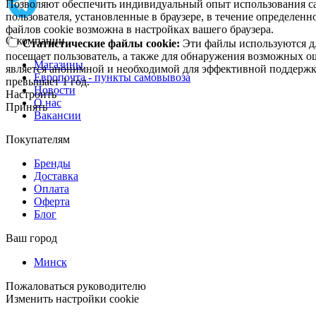
Позволяют обеспечить индивидуальный опыт использования са
пользователя, установленные в браузере, в течение определен
файлов cookie возможна в настройках вашего браузера.
О компании
Статистические файлы cookie:
Эти файлы используются дл
посещает пользователь, а также для обнаружения возможных о
Магазины
является анонимной и необходимой для эффективной поддержки
Европочта - пункты самовывоза
превышает 1 год.
Новости
Настроить
О нас
Принять
Вакансии
Покупателям
Бренды
Доставка
Оплата
Оферта
Блог
Ваш город
Минск
Пожаловаться руководителю
Изменить настройки cookie