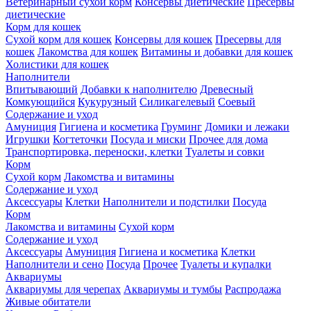
Ветеринарный сухой корм
Консервы диетические
Пресервы
диетические
Корм для кошек
Сухой корм для кошек
Консервы для кошек
Пресервы для
кошек
Лакомства для кошек
Витамины и добавки для кошек
Холистики для кошек
Наполнители
Впитывающий
Добавки к наполнителю
Древесный
Комкующийся
Кукурузный
Силикагелевый
Соевый
Содержание и уход
Амуниция
Гигиена и косметика
Груминг
Домики и лежаки
Игрушки
Когтеточки
Посуда и миски
Прочее для дома
Транспортировка, переноски, клетки
Туалеты и совки
Корм
Сухой корм
Лакомства и витамины
Содержание и уход
Аксессуары
Клетки
Наполнители и подстилки
Посуда
Корм
Лакомства и витамины
Сухой корм
Содержание и уход
Аксессуары
Амуниция
Гигиена и косметика
Клетки
Наполнители и сено
Посуда
Прочее
Туалеты и купалки
Аквариумы
Аквариумы для черепах
Аквариумы и тумбы
Распродажа
Живые обитатели