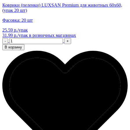
Коврики (пеленки) LUXSAN Premium для животных 60х60,
(упак 20 шт)
Фасовка: 20 шт
25.59 р./упак
31.99 р./упак
в розничных магазинах
-
+
В корзину