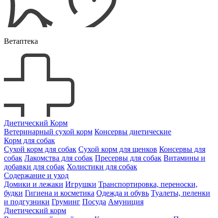
Ветаптека
Диетический Корм
Ветеринарный сухой корм
Консервы диетические
Корм для собак
Сухой корм для собак
Сухой корм для щенков
Консервы для
собак
Лакомства для собак
Пресервы для собак
Витамины и
добавки для собак
Холистики для собак
Содержание и уход
Домики и лежаки
Игрушки
Транспортировка, переноски,
будки
Гигиена и косметика
Одежда и обувь
Туалеты, пеленки
и подгузники
Груминг
Посуда
Амуниция
Диетический корм