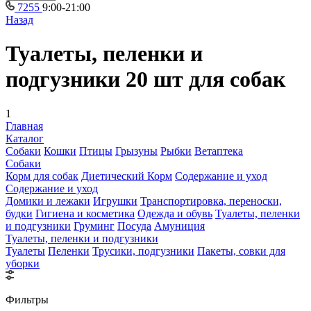
7255
9:00-21:00
Назад
Туалеты, пеленки и
подгузники 20 шт для собак
1
Главная
Каталог
Собаки
Кошки
Птицы
Грызуны
Рыбки
Ветаптека
Собаки
Корм для собак
Диетический Корм
Содержание и уход
Содержание и уход
Домики и лежаки
Игрушки
Транспортировка, переноски,
будки
Гигиена и косметика
Одежда и обувь
Туалеты, пеленки
и подгузники
Груминг
Посуда
Амуниция
Туалеты, пеленки и подгузники
Туалеты
Пеленки
Трусики, подгузники
Пакеты, совки для
уборки
Фильтры