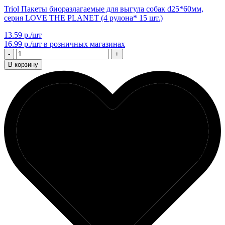
Triol Пакеты биоразлагаемые для выгула собак d25*60мм,
серия LOVE THE PLANET (4 рулона* 15 шт.)
13.59 р./шт
16.99 р./шт
в розничных магазинах
-
+
В корзину