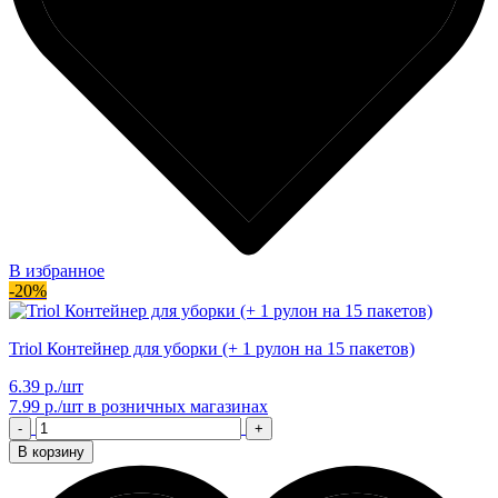
В избранное
-20%
Triol Контейнер для уборки (+ 1 рулон на 15 пакетов)
6.39 р./шт
7.99 р./шт
в розничных магазинах
-
+
В корзину