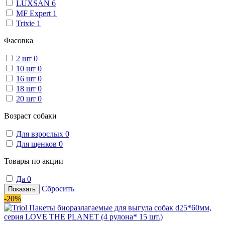
LUXSAN
6
MF Expert
1
Trixie
1
Фасовка
2 шт
0
10 шт
0
16 шт
0
18 шт
0
20 шт
0
Возраст собаки
Для взрослых
0
Для щенков
0
Товары по акции
Да
0
Сбросить
Показать
-20%