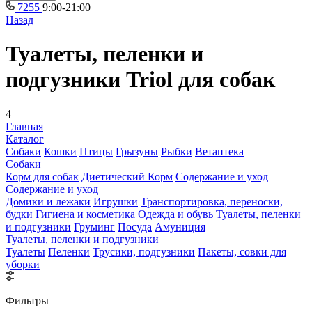
7255
9:00-21:00
Назад
Туалеты, пеленки и
подгузники Triol для собак
4
Главная
Каталог
Собаки
Кошки
Птицы
Грызуны
Рыбки
Ветаптека
Собаки
Корм для собак
Диетический Корм
Содержание и уход
Содержание и уход
Домики и лежаки
Игрушки
Транспортировка, переноски,
будки
Гигиена и косметика
Одежда и обувь
Туалеты, пеленки
и подгузники
Груминг
Посуда
Амуниция
Туалеты, пеленки и подгузники
Туалеты
Пеленки
Трусики, подгузники
Пакеты, совки для
уборки
Фильтры