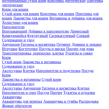
Ветеринарный сухой корм
Консервы диетические
Пресервы
диетические
Корм для кошек
Сухой корм для кошек
Консервы для кошек
Пресервы для
кошек
Лакомства для кошек
Витамины и добавки для кошек
Холистики для кошек
Наполнители
Впитывающий
Добавки к наполнителю
Древесный
Комкующийся
Кукурузный
Силикагелевый
Соевый
Содержание и уход
Амуниция
Гигиена и косметика
Груминг
Домики и лежаки
Игрушки
Когтеточки
Посуда и миски
Прочее для дома
Транспортировка, переноски, клетки
Туалеты и совки
Корм
Сухой корм
Лакомства и витамины
Содержание и уход
Аксессуары
Клетки
Наполнители и подстилки
Посуда
Корм
Лакомства и витамины
Сухой корм
Содержание и уход
Аксессуары
Амуниция
Гигиена и косметика
Клетки
Наполнители и сено
Посуда
Прочее
Туалеты и купалки
Аквариумы
Аквариумы для черепах
Аквариумы и тумбы
Распродажа
Живые обитатели