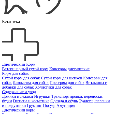
Ветаптека
Диетический Корм
Ветеринарный сухой корм
Консервы диетические
Корм для собак
Сухой корм для собак
Сухой корм для щенков
Консервы для
собак
Лакомства для собак
Пресервы для собак
Витамины и
добавки для собак
Холистики для собак
Содержание и уход
Домики и лежаки
Игрушки
Транспортировка, переноски,
будки
Гигиена и косметика
Одежда и обувь
Туалеты, пеленки
и подгузники
Груминг
Посуда
Амуниция
Диетический корм