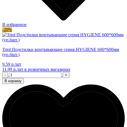
В избранное
-20%
Triol Подстилки впитывающие серия HYGIENE 600*600мм
(уп.6шт.)
9.59 р./шт
11.99 р./шт
в розничных магазинах
-
+
В корзину