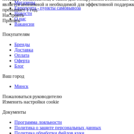
Магазины
является анонимной и необходимой для эффективной поддержки
Европочта - пункты самовывоза
превышает 1 год.
Новости
Настроить
О нас
Принять
Вакансии
Покупателям
Бренды
Доставка
Оплата
Оферта
Блог
Ваш город
Минск
Пожаловаться руководителю
Изменить настройки cookie
Документы
Программа лояльности
Политика о защите персональных данных
Политика обработки файлов куки