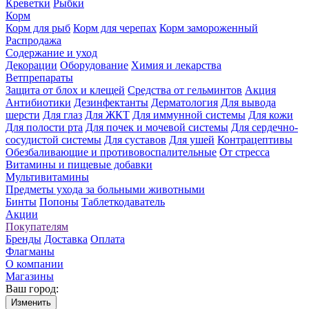
Креветки
Рыбки
Корм
Корм для рыб
Корм для черепах
Корм замороженный
Распродажа
Содержание и уход
Декорации
Оборудование
Химия и лекарства
Ветпрепараты
Защита от блох и клещей
Средства от гельминтов
Акция
Антибиотики
Дезинфектанты
Дерматология
Для вывода
шерсти
Для глаз
Для ЖКТ
Для иммунной системы
Для кожи
Для полости рта
Для почек и мочевой системы
Для сердечно-
сосудистой системы
Для суставов
Для ушей
Контрацептивы
Обезбаливающие и противовоспалительные
От стресса
Витамины и пищевые добавки
Мультивитамины
Предметы ухода за больными животными
Бинты
Попоны
Таблеткодаватель
Акции
Покупателям
Бренды
Доставка
Оплата
Флагманы
О компании
Магазины
Ваш город:
Изменить