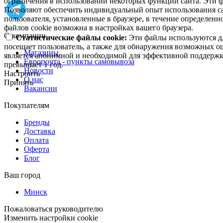
ограничения в использовании некоторых функций сайта. Эти ф
Позволяют обеспечить индивидуальный опыт использования са
пользователя, установленные в браузере, в течение определен
файлов cookie возможна в настройках вашего браузера.
О компании
Статистические файлы cookie:
Эти файлы используются дл
посещает пользователь, а также для обнаружения возможных о
Магазины
является анонимной и необходимой для эффективной поддержки
Европочта - пункты самовывоза
превышает 1 год.
Новости
Настроить
О нас
Принять
Вакансии
Покупателям
Бренды
Доставка
Оплата
Оферта
Блог
Ваш город
Минск
Пожаловаться руководителю
Изменить настройки cookie