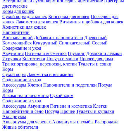
Ветеринарный сухой корм
Консервы диетические
Пресервы
диетические
Корм для кошек
Сухой корм для кошек
Консервы для кошек
Пресервы для
кошек
Лакомства для кошек
Витамины и добавки для кошек
Холистики для кошек
Наполнители
Впитывающий
Добавки к наполнителю
Древесный
Комкующийся
Кукурузный
Силикагелевый
Соевый
Содержание и уход
Амуниция
Гигиена и косметика
Груминг
Домики и лежаки
Игрушки
Когтеточки
Посуда и миски
Прочее для дома
Транспортировка, переноски, клетки
Туалеты и совки
Корм
Сухой корм
Лакомства и витамины
Содержание и уход
Аксессуары
Клетки
Наполнители и подстилки
Посуда
Корм
Лакомства и витамины
Сухой корм
Содержание и уход
Аксессуары
Амуниция
Гигиена и косметика
Клетки
Наполнители и сено
Посуда
Прочее
Туалеты и купалки
Аквариумы
Аквариумы для черепах
Аквариумы и тумбы
Распродажа
Живые обитатели