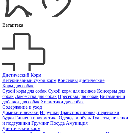
Ветаптека
Диетический Корм
Ветеринарный сухой корм
Консервы диетические
Корм для собак
Сухой корм для собак
Сухой корм для щенков
Консервы для
собак
Лакомства для собак
Пресервы для собак
Витамины и
добавки для собак
Холистики для собак
Содержание и уход
Домики и лежаки
Игрушки
Транспортировка, переноски,
будки
Гигиена и косметика
Одежда и обувь
Туалеты, пеленки
и подгузники
Груминг
Посуда
Амуниция
Диетический корм