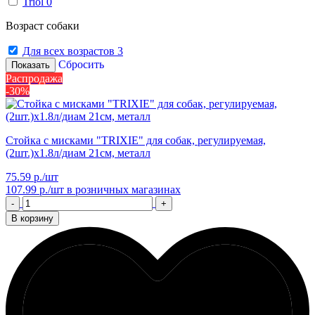
Triol
0
Возраст собаки
Для всех возрастов
3
Сбросить
Показать
Распродажа
-30%
Стойка с мисками "TRIXIE" для собак, регулируемая,
(2шт.)х1.8л/диам 21см, металл
75.59 р./шт
107.99 р./шт
в розничных магазинах
-
+
В корзину