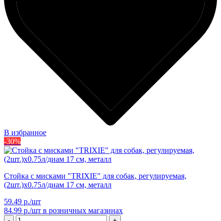
В избранное
-30%
Стойка с мисками "TRIXIE" для собак, регулируемая,
(2шт.)х0.75л/диам 17 см, металл
59.49 р./шт
84.99 р./шт
в розничных магазинах
-
+