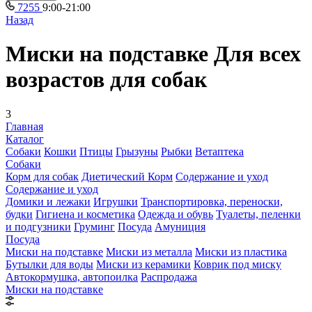
7255
9:00-21:00
Назад
Миски на подставке Для всех
возрастов для собак
3
Главная
Каталог
Собаки
Кошки
Птицы
Грызуны
Рыбки
Ветаптека
Собаки
Корм для собак
Диетический Корм
Содержание и уход
Содержание и уход
Домики и лежаки
Игрушки
Транспортировка, переноски,
будки
Гигиена и косметика
Одежда и обувь
Туалеты, пеленки
и подгузники
Груминг
Посуда
Амуниция
Посуда
Миски на подставке
Миски из металла
Миски из пластика
Бутылки для воды
Миски из керамики
Коврик под миску
Автокормушка, автопоилка
Распродажа
Миски на подставке