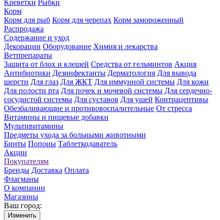
Креветки
Рыбки
Корм
Корм для рыб
Корм для черепах
Корм замороженный
Распродажа
Содержание и уход
Декорации
Оборудование
Химия и лекарства
Ветпрепараты
Защита от блох и клещей
Средства от гельминтов
Акция
Антибиотики
Дезинфектанты
Дерматология
Для вывода
шерсти
Для глаз
Для ЖКТ
Для иммунной системы
Для кожи
Для полости рта
Для почек и мочевой системы
Для сердечно-
сосудистой системы
Для суставов
Для ушей
Контрацептивы
Обезбаливающие и противовоспалительные
От стресса
Витамины и пищевые добавки
Мультивитамины
Предметы ухода за больными животными
Бинты
Попоны
Таблеткодаватель
Акции
Покупателям
Бренды
Доставка
Оплата
Флагманы
О компании
Магазины
Ваш город:
Изменить