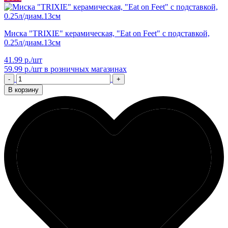
Миска "TRIXIE" керамическая, "Eat on Feet" с подставкой,
0.25л/диам.13см
41.99 р./шт
59.99 р./шт
в розничных магазинах
-
+
В корзину