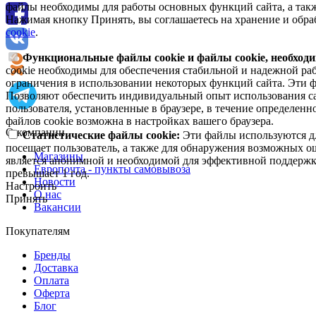
файлы необходимы для работы основных функций сайта, а такж
Нажимая кнопку Принять, вы соглашаетесь на хранение и обра
cookie
.
Функциональные файлы cookie и файлы cookie, необходи
cookie необходимы для обеспечения стабильной и надежной раб
ограничения в использовании некоторых функций сайта. Эти ф
Позволяют обеспечить индивидуальный опыт использования са
пользователя, установленные в браузере, в течение определен
файлов cookie возможна в настройках вашего браузера.
О компании
Статистические файлы cookie:
Эти файлы используются дл
посещает пользователь, а также для обнаружения возможных о
Магазины
является анонимной и необходимой для эффективной поддержки
Европочта - пункты самовывоза
превышает 1 год.
Новости
Настроить
О нас
Принять
Вакансии
Покупателям
Бренды
Доставка
Оплата
Оферта
Блог