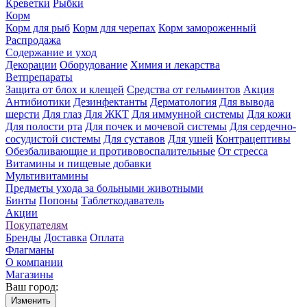
Креветки
Рыбки
Корм
Корм для рыб
Корм для черепах
Корм замороженный
Распродажа
Содержание и уход
Декорации
Оборудование
Химия и лекарства
Ветпрепараты
Защита от блох и клещей
Средства от гельминтов
Акция
Антибиотики
Дезинфектанты
Дерматология
Для вывода
шерсти
Для глаз
Для ЖКТ
Для иммунной системы
Для кожи
Для полости рта
Для почек и мочевой системы
Для сердечно-
сосудистой системы
Для суставов
Для ушей
Контрацептивы
Обезбаливающие и противовоспалительные
От стресса
Витамины и пищевые добавки
Мультивитамины
Предметы ухода за больными животными
Бинты
Попоны
Таблеткодаватель
Акции
Покупателям
Бренды
Доставка
Оплата
Флагманы
О компании
Магазины
Ваш город:
Изменить