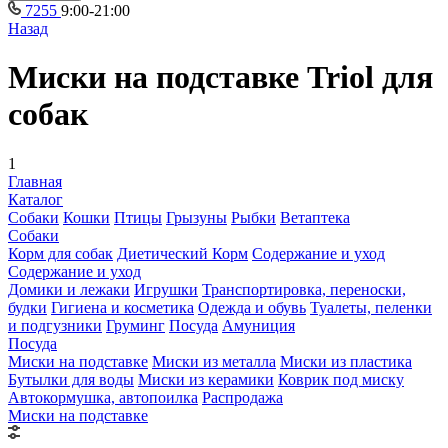
7255
9:00-21:00
Назад
Миски на подставке Triol для
собак
1
Главная
Каталог
Собаки
Кошки
Птицы
Грызуны
Рыбки
Ветаптека
Собаки
Корм для собак
Диетический Корм
Содержание и уход
Содержание и уход
Домики и лежаки
Игрушки
Транспортировка, переноски,
будки
Гигиена и косметика
Одежда и обувь
Туалеты, пеленки
и подгузники
Груминг
Посуда
Амуниция
Посуда
Миски на подставке
Миски из металла
Миски из пластика
Бутылки для воды
Миски из керамики
Коврик под миску
Автокормушка, автопоилка
Распродажа
Миски на подставке