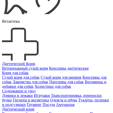
Ветаптека
Диетический Корм
Ветеринарный сухой корм
Консервы диетические
Корм для собак
Сухой корм для собак
Сухой корм для щенков
Консервы для
собак
Лакомства для собак
Пресервы для собак
Витамины и
добавки для собак
Холистики для собак
Содержание и уход
Домики и лежаки
Игрушки
Транспортировка, переноски,
будки
Гигиена и косметика
Одежда и обувь
Туалеты, пеленки
и подгузники
Груминг
Посуда
Амуниция
Диетический корм