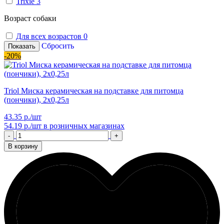
Trixie
3
Возраст собаки
Для всех возрастов
0
Сбросить
Показать
-20%
Triol Миска керамическая на подставке для питомца
(пончики), 2х0,25л
43.35 р./шт
54.19 р./шт
в розничных магазинах
-
+
В корзину