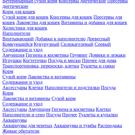
Ветеринарный сухой корм
Консервы диетические
Пресервы
диетические
Корм для кошек
Сухой корм для кошек
Консервы для кошек
Пресервы для
кошек
Лакомства для кошек
Витамины и добавки для кошек
Холистики для кошек
Наполнители
Впитывающий
Добавки к наполнителю
Древесный
Комкующийся
Кукурузный
Силикагелевый
Соевый
Содержание и уход
Амуниция
Гигиена и косметика
Груминг
Домики и лежаки
Игрушки
Когтеточки
Посуда и миски
Прочее для дома
Транспортировка, переноски, клетки
Туалеты и совки
Корм
Сухой корм
Лакомства и витамины
Содержание и уход
Аксессуары
Клетки
Наполнители и подстилки
Посуда
Корм
Лакомства и витамины
Сухой корм
Содержание и уход
Аксессуары
Амуниция
Гигиена и косметика
Клетки
Наполнители и сено
Посуда
Прочее
Туалеты и купалки
Аквариумы
Аквариумы для черепах
Аквариумы и тумбы
Распродажа
Живые обитатели