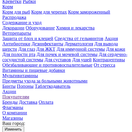
Креветки
Рыбки
Корм
Корм для рыб
Корм для черепах
Корм замороженный
Распродажа
Содержание и уход
Декорации
Оборудование
Химия и лекарства
Ветпрепараты
Защита от блох и клещей
Средства от гельминтов
Акция
Антибиотики
Дезинфектанты
Дерматология
Для вывода
шерсти
Для глаз
Для ЖКТ
Для иммунной системы
Для кожи
Для полости рта
Для почек и мочевой системы
Для сердечно-
сосудистой системы
Для суставов
Для ушей
Контрацептивы
Обезбаливающие и противовоспалительные
От стресса
Витамины и пищевые добавки
Мультивитамины
Предметы ухода за больными животными
Бинты
Попоны
Таблеткодаватель
Акции
Покупателям
Бренды
Доставка
Оплата
Флагманы
О компании
Магазины
Ваш город:
Изменить