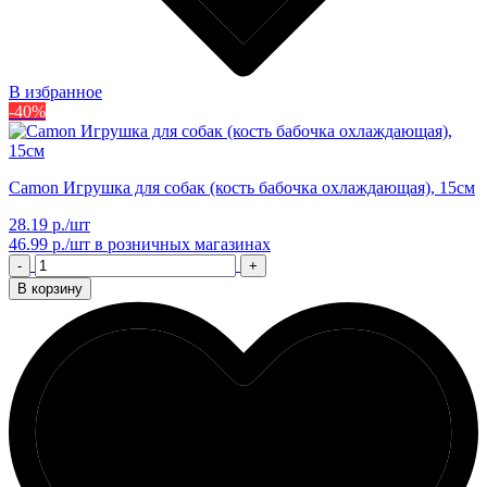
В избранное
-40%
Camon Игрушка для собак (кость бабочка охлаждающая), 15см
28.19 р./шт
46.99 р./шт
в розничных магазинах
-
+
В корзину