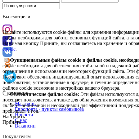
Вы смотрели
На сайте используются cookie-файлы для хранения информации
файлы необходимы для работы основных функций сайта, а такж
Нажимая кнопку Принять, вы соглашаетесь на хранение и обра
cookie
.
Функциональные файлы cookie и файлы cookie, необходи
cookie необходимы для обеспечения стабильной и надежной раб
ограничения в использовании некоторых функций сайта. Эти ф
Позволяют обеспечить индивидуальный опыт использования са
пользователя, установленные в браузере, в течение определен
файлов cookie возможна в настройках вашего браузера.
О компании
Статистические файлы cookie:
Эти файлы используются дл
посещает пользователь, а также для обнаружения возможных о
Магазины
является анонимной и необходимой для эффективной поддержки
Европочта - пункты самовывоза
превышает 1 год.
Новости
Настроить
О нас
Принять
Вакансии
Покупателям