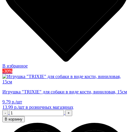
В избранное
-30%
Игрушка "TRIXIE" для собаки в виде кости, виниловая, 15см
9.79 р./шт
13.99 р./шт
в розничных магазинах
-
+
В корзину