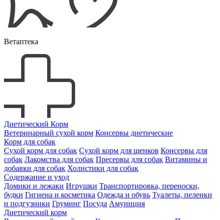
Ветаптека
Диетический Корм
Ветеринарный сухой корм
Консервы диетические
Корм для собак
Сухой корм для собак
Сухой корм для щенков
Консервы для
собак
Лакомства для собак
Пресервы для собак
Витамины и
добавки для собак
Холистики для собак
Содержание и уход
Домики и лежаки
Игрушки
Транспортировка, переноски,
будки
Гигиена и косметика
Одежда и обувь
Туалеты, пеленки
и подгузники
Груминг
Посуда
Амуниция
Диетический корм