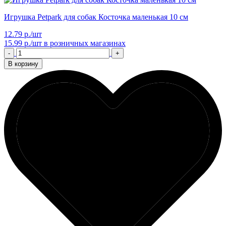
Игрушка Petpark для собак Косточка маленькая 10 см
12.79 р./шт
15.99 р./шт
в розничных магазинах
-
+
В корзину