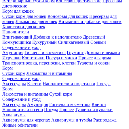
Ветеринарный сухой корм
Консервы диетические
Пресервы
диетические
Корм для кошек
Сухой корм для кошек
Консервы для кошек
Пресервы для
кошек
Лакомства для кошек
Витамины и добавки для кошек
Холистики для кошек
Наполнители
Впитывающий
Добавки к наполнителю
Древесный
Комкующийся
Кукурузный
Силикагелевый
Соевый
Содержание и уход
Амуниция
Гигиена и косметика
Груминг
Домики и лежаки
Игрушки
Когтеточки
Посуда и миски
Прочее для дома
Транспортировка, переноски, клетки
Туалеты и совки
Корм
Сухой корм
Лакомства и витамины
Содержание и уход
Аксессуары
Клетки
Наполнители и подстилки
Посуда
Корм
Лакомства и витамины
Сухой корм
Содержание и уход
Аксессуары
Амуниция
Гигиена и косметика
Клетки
Наполнители и сено
Посуда
Прочее
Туалеты и купалки
Аквариумы
Аквариумы для черепах
Аквариумы и тумбы
Распродажа
Живые обитатели