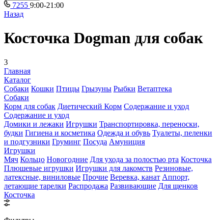
7255
9:00-21:00
Назад
Косточка Dogman для собак
3
Главная
Каталог
Собаки
Кошки
Птицы
Грызуны
Рыбки
Ветаптека
Собаки
Корм для собак
Диетический Корм
Содержание и уход
Содержание и уход
Домики и лежаки
Игрушки
Транспортировка, переноски,
будки
Гигиена и косметика
Одежда и обувь
Туалеты, пеленки
и подгузники
Груминг
Посуда
Амуниция
Игрушки
Мяч
Кольцо
Новогодние
Для ухода за полостью рта
Косточка
Плюшевые игрушки
Игрушки для лакомств
Резиновые,
латексные, виниловые
Прочие
Веревка, канат
Аппорт,
летающие тарелки
Распродажа
Развивающие
Для щенков
Косточка