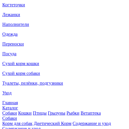
Когтеточки
Лежанки
Наполнители
Одежда
Переноски
Посуда
Сухой корм кошки
Сухой корм собаки
Туалеты, пелёнки, подгузники
Уход
Главная
Каталог
Собаки
Кошки
Птицы
Грызуны
Рыбки
Ветаптека
Собаки
Корм для собак
Диетический Корм
Содержание и уход
Содержание и уход