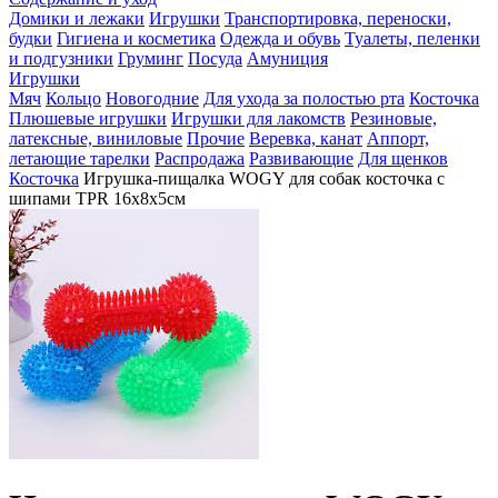
Домики и лежаки
Игрушки
Транспортировка, переноски,
будки
Гигиена и косметика
Одежда и обувь
Туалеты, пеленки
и подгузники
Груминг
Посуда
Амуниция
Игрушки
Мяч
Кольцо
Новогодние
Для ухода за полостью рта
Косточка
Плюшевые игрушки
Игрушки для лакомств
Резиновые,
латексные, виниловые
Прочие
Веревка, канат
Аппорт,
летающие тарелки
Распродажа
Развивающие
Для щенков
Косточка
Игрушка-пищалка WOGY для собак косточка с
шипами TPR 16х8х5см