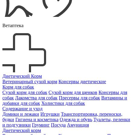
Ветаптека
Диетический Корм
Ветеринарный сухой корм
Консервы диетические
Корм для собак
Сухой корм для собак
Сухой корм для щенков
Консервы для
собак
Лакомства для собак
Пресервы для собак
Витамины и
добавки для собак
Холистики для собак
Содержание и уход
Домики и лежаки
Игрушки
Транспортировка, переноски,
будки
Гигиена и косметика
Одежда и обувь
Туалеты, пеленки
и подгузники
Груминг
Посуда
Амуниция
Диетический корм