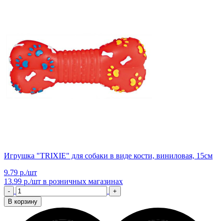
Игрушка "TRIXIE" для собаки в виде кости, виниловая, 15см
9.79 р./шт
13.99 р./шт
в розничных магазинах
-
+
В корзину