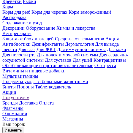
Креветки
Рыбки
Корм
Корм для рыб
Корм для черепах
Корм замороженный
Распродажа
Содержание и уход
Декорации
Оборудование
Химия и лекарства
Ветпрепараты
Защита от блох и клещей
Средства от гельминтов
Акция
Антибиотики
Дезинфектанты
Дерматология
Для вывода
шерсти
Для глаз
Для ЖКТ
Для иммунной системы
Для кожи
Для полости рта
Для почек и мочевой системы
Для сердечно-
сосудистой системы
Для суставов
Для ушей
Контрацептивы
Обезбаливающие и противовоспалительные
От стресса
Витамины и пищевые добавки
Мультивитамины
Предметы ухода за больными животными
Бинты
Попоны
Таблеткодаватель
Акции
Покупателям
Бренды
Доставка
Оплата
Флагманы
О компании
Магазины
Ваш город:
Изменить