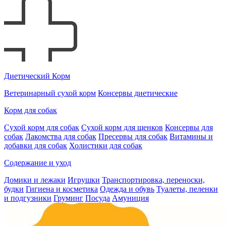
Диетический Корм
Ветеринарный сухой корм
Консервы диетические
Корм для собак
Сухой корм для собак
Сухой корм для щенков
Консервы для
собак
Лакомства для собак
Пресервы для собак
Витамины и
добавки для собак
Холистики для собак
Содержание и уход
Домики и лежаки
Игрушки
Транспортировка, переноски,
будки
Гигиена и косметика
Одежда и обувь
Туалеты, пеленки
и подгузники
Груминг
Посуда
Амуниция