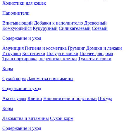
Холистики для кошек
Наполнители
Впитывающий
Добавки к наполнителю
Древесный
Комкующийся
Кукурузный
Силикагелевый
Соевый
Содержание и уход
Амуниция
Гигиена и косметика
Груминг
Домики и лежаки
Игрушки
Когтеточки
Посуда и миски
Прочее для дома
Транспортировка, переноски, клетки
Туалеты и совки
Корм
Сухой корм
Лакомства и витамины
Содержание и уход
Аксессуары
Клетки
Наполнители и подстилки
Посуда
Корм
Лакомства и витамины
Сухой корм
Содержание и уход