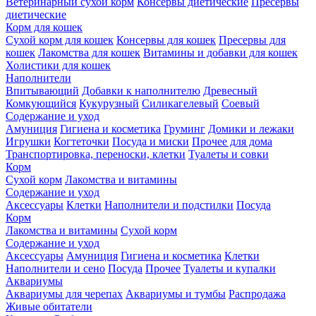
Ветеринарный сухой корм
Консервы диетические
Пресервы
диетические
Корм для кошек
Сухой корм для кошек
Консервы для кошек
Пресервы для
кошек
Лакомства для кошек
Витамины и добавки для кошек
Холистики для кошек
Наполнители
Впитывающий
Добавки к наполнителю
Древесный
Комкующийся
Кукурузный
Силикагелевый
Соевый
Содержание и уход
Амуниция
Гигиена и косметика
Груминг
Домики и лежаки
Игрушки
Когтеточки
Посуда и миски
Прочее для дома
Транспортировка, переноски, клетки
Туалеты и совки
Корм
Сухой корм
Лакомства и витамины
Содержание и уход
Аксессуары
Клетки
Наполнители и подстилки
Посуда
Корм
Лакомства и витамины
Сухой корм
Содержание и уход
Аксессуары
Амуниция
Гигиена и косметика
Клетки
Наполнители и сено
Посуда
Прочее
Туалеты и купалки
Аквариумы
Аквариумы для черепах
Аквариумы и тумбы
Распродажа
Живые обитатели