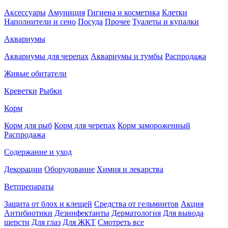
Аксессуары
Амуниция
Гигиена и косметика
Клетки
Наполнители и сено
Посуда
Прочее
Туалеты и купалки
Аквариумы
Аквариумы для черепах
Аквариумы и тумбы
Распродажа
Живые обитатели
Креветки
Рыбки
Корм
Корм для рыб
Корм для черепах
Корм замороженный
Распродажа
Содержание и уход
Декорации
Оборудование
Химия и лекарства
Ветпрепараты
Защита от блох и клещей
Средства от гельминтов
Акция
Антибиотики
Дезинфектанты
Дерматология
Для вывода
шерсти
Для глаз
Для ЖКТ
Смотреть все