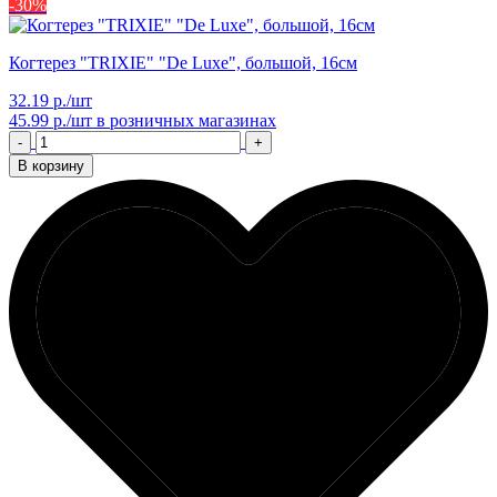
-30%
Когтерез "TRIXIE" "De Luxe", большой, 16см
32.19 р./шт
45.99 р./шт
в розничных магазинах
-
+
В корзину