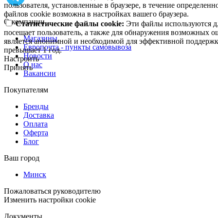
пользователя, установленные в браузере, в течение определен
файлов cookie возможна в настройках вашего браузера.
О компании
Статистические файлы cookie:
Эти файлы используются дл
посещает пользователь, а также для обнаружения возможных о
Магазины
является анонимной и необходимой для эффективной поддержки
Европочта - пункты самовывоза
превышает 1 год.
Новости
Настроить
О нас
Принять
Вакансии
Покупателям
Бренды
Доставка
Оплата
Оферта
Блог
Ваш город
Минск
Пожаловаться руководителю
Изменить настройки cookie
Документы