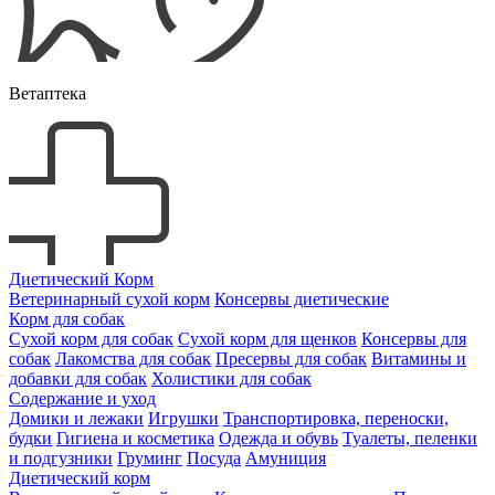
Ветаптека
Диетический Корм
Ветеринарный сухой корм
Консервы диетические
Корм для собак
Сухой корм для собак
Сухой корм для щенков
Консервы для
собак
Лакомства для собак
Пресервы для собак
Витамины и
добавки для собак
Холистики для собак
Содержание и уход
Домики и лежаки
Игрушки
Транспортировка, переноски,
будки
Гигиена и косметика
Одежда и обувь
Туалеты, пеленки
и подгузники
Груминг
Посуда
Амуниция
Диетический корм