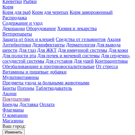
Креветки
Рыбки
Корм
Корм для рыб
Корм для черепах
Корм замороженный
Распродажа
Содержание и уход
Декорации
Оборудование
Химия и лекарства
Ветпрепараты
Защита от блох и клещей
Средства от гельминтов
Акция
Антибиотики
Дезинфектанты
Дерматология
Для вывода
шерсти
Для глаз
Для ЖКТ
Для иммунной системы
Для кожи
Для полости рта
Для почек и мочевой системы
Для сердечно-
сосудистой системы
Для суставов
Для ушей
Контрацептивы
Обезбаливающие и противовоспалительные
От стресса
Витамины и пищевые добавки
Мультивитамины
Предметы ухода за больными животными
Бинты
Попоны
Таблеткодаватель
Акции
Покупателям
Бренды
Доставка
Оплата
Флагманы
О компании
Магазины
Ваш город:
Изменить