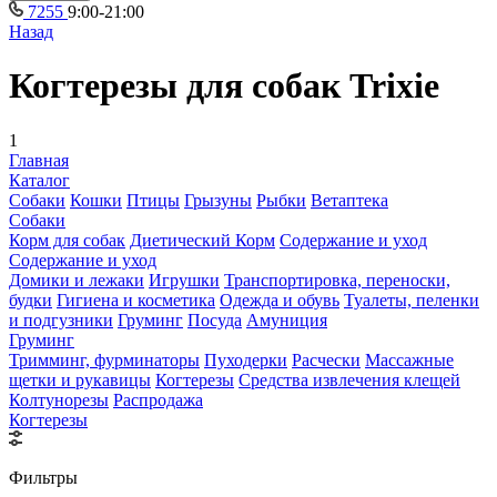
7255
9:00-21:00
Назад
Когтерезы для собак Trixie
1
Главная
Каталог
Собаки
Кошки
Птицы
Грызуны
Рыбки
Ветаптека
Собаки
Корм для собак
Диетический Корм
Содержание и уход
Содержание и уход
Домики и лежаки
Игрушки
Транспортировка, переноски,
будки
Гигиена и косметика
Одежда и обувь
Туалеты, пеленки
и подгузники
Груминг
Посуда
Амуниция
Груминг
Тримминг, фурминаторы
Пуходерки
Расчески
Массажные
щетки и рукавицы
Когтерезы
Средства извлечения клещей
Колтунорезы
Распродажа
Когтерезы
Фильтры