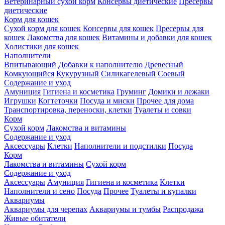
Ветеринарный сухой корм
Консервы диетические
Пресервы
диетические
Корм для кошек
Сухой корм для кошек
Консервы для кошек
Пресервы для
кошек
Лакомства для кошек
Витамины и добавки для кошек
Холистики для кошек
Наполнители
Впитывающий
Добавки к наполнителю
Древесный
Комкующийся
Кукурузный
Силикагелевый
Соевый
Содержание и уход
Амуниция
Гигиена и косметика
Груминг
Домики и лежаки
Игрушки
Когтеточки
Посуда и миски
Прочее для дома
Транспортировка, переноски, клетки
Туалеты и совки
Корм
Сухой корм
Лакомства и витамины
Содержание и уход
Аксессуары
Клетки
Наполнители и подстилки
Посуда
Корм
Лакомства и витамины
Сухой корм
Содержание и уход
Аксессуары
Амуниция
Гигиена и косметика
Клетки
Наполнители и сено
Посуда
Прочее
Туалеты и купалки
Аквариумы
Аквариумы для черепах
Аквариумы и тумбы
Распродажа
Живые обитатели