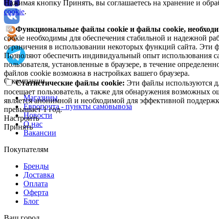
Нажимая кнопку Принять, вы соглашаетесь на хранение и обра
cookie
.
Функциональные файлы cookie и файлы cookie, необходи
cookie необходимы для обеспечения стабильной и надежной раб
ограничения в использовании некоторых функций сайта. Эти ф
Позволяют обеспечить индивидуальный опыт использования са
пользователя, установленные в браузере, в течение определен
файлов cookie возможна в настройках вашего браузера.
О компании
Статистические файлы cookie:
Эти файлы используются дл
посещает пользователь, а также для обнаружения возможных о
Магазины
является анонимной и необходимой для эффективной поддержки
Европочта - пункты самовывоза
превышает 1 год.
Новости
Настроить
О нас
Принять
Вакансии
Покупателям
Бренды
Доставка
Оплата
Оферта
Блог
Ваш город