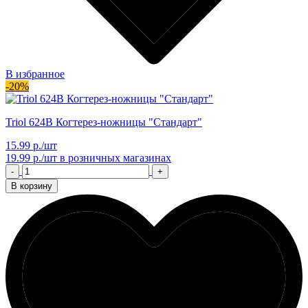
В избранное
-20%
Triol 624B Когтерез-ножницы "Стандарт"
15.99 р./шт
19.99 р./шт
в розничных магазинах
-
+
В корзину