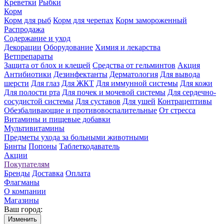
Креветки
Рыбки
Корм
Корм для рыб
Корм для черепах
Корм замороженный
Распродажа
Содержание и уход
Декорации
Оборудование
Химия и лекарства
Ветпрепараты
Защита от блох и клещей
Средства от гельминтов
Акция
Антибиотики
Дезинфектанты
Дерматология
Для вывода
шерсти
Для глаз
Для ЖКТ
Для иммунной системы
Для кожи
Для полости рта
Для почек и мочевой системы
Для сердечно-
сосудистой системы
Для суставов
Для ушей
Контрацептивы
Обезбаливающие и противовоспалительные
От стресса
Витамины и пищевые добавки
Мультивитамины
Предметы ухода за больными животными
Бинты
Попоны
Таблеткодаватель
Акции
Покупателям
Бренды
Доставка
Оплата
Флагманы
О компании
Магазины
Ваш город:
Изменить