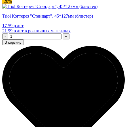
-20%
Triol Когтерез "Стандарт", 45*127мм (блистер)
17.59 р./шт
21.99 р./шт
в розничных магазинах
-
+
В корзину