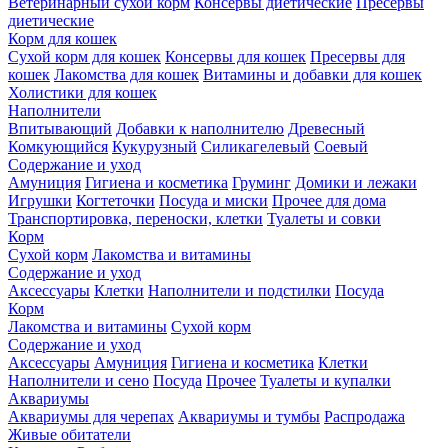
Ветеринарный сухой корм
Консервы диетические
Пресервы
диетические
Корм для кошек
Сухой корм для кошек
Консервы для кошек
Пресервы для
кошек
Лакомства для кошек
Витамины и добавки для кошек
Холистики для кошек
Наполнители
Впитывающий
Добавки к наполнителю
Древесный
Комкующийся
Кукурузный
Силикагелевый
Соевый
Содержание и уход
Амуниция
Гигиена и косметика
Груминг
Домики и лежаки
Игрушки
Когтеточки
Посуда и миски
Прочее для дома
Транспортировка, переноски, клетки
Туалеты и совки
Корм
Сухой корм
Лакомства и витамины
Содержание и уход
Аксессуары
Клетки
Наполнители и подстилки
Посуда
Корм
Лакомства и витамины
Сухой корм
Содержание и уход
Аксессуары
Амуниция
Гигиена и косметика
Клетки
Наполнители и сено
Посуда
Прочее
Туалеты и купалки
Аквариумы
Аквариумы для черепах
Аквариумы и тумбы
Распродажа
Живые обитатели