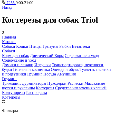
7255
9:00-21:00
Назад
Когтерезы для собак Triol
2
Главная
Каталог
Собаки
Кошки
Птицы
Грызуны
Рыбки
Ветаптека
Собаки
Корм для собак
Диетический Корм
Содержание и уход
Содержание и уход
Домики и лежаки
Игрушки
Транспортировка, переноски,
будки
Гигиена и косметика
Одежда и обувь
Туалеты, пеленки
и подгузники
Груминг
Посуда
Амуниция
Груминг
Тримминг, фурминаторы
Пуходерки
Расчески
Массажные
щетки и рукавицы
Когтерезы
Средства извлечения клещей
Колтунорезы
Распродажа
Когтерезы
Фильтры