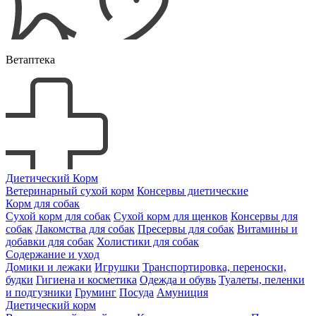
Ветаптека
Диетический Корм
Ветеринарный сухой корм
Консервы диетические
Корм для собак
Сухой корм для собак
Сухой корм для щенков
Консервы для
собак
Лакомства для собак
Пресервы для собак
Витамины и
добавки для собак
Холистики для собак
Содержание и уход
Домики и лежаки
Игрушки
Транспортировка, переноски,
будки
Гигиена и косметика
Одежда и обувь
Туалеты, пеленки
и подгузники
Груминг
Посуда
Амуниция
Диетический корм