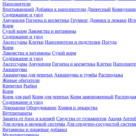
Наполнители
Впитывающий
Добавки к наполнителю
Древесный
Комкующи
Содержание и уход
Амуниция
Гигиена и косметика
Груминг
Домики и лежаки
Иг
Корм
Сухой корм
Лакомства и витамины
Содержание и уход
Аксессуары
Клетки
Наполнители и подстилки
Посуда
Корм
Лакомства и витамины
Сухой корм
Содержание и уход
Аксессуары
Амуниция
Гигиена и косметика
Клетки
Наполните
Аквариумы
Аквариумы для черепах
Аквариумы и тумбы
Распродажа
Живые обитатели
Креветки
Рыбки
Корм
Корм для рыб
Корм для черепах
Корм замороженный
Распрода
Содержание и уход
Декорации
Оборудование
Химия и лекарства
Ветпрепараты
Защита от блох и клещей
Средства от гельминтов
Акция
Антиб
Для почек и мочевой системы
Для сердечно-сосудистой систем
Витамины и пищевые добавки
Мультивитамины