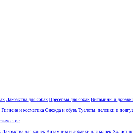
бак
Лакомства для собак
Пресервы для собак
Витамины и добавки
и
Гигиена и косметика
Одежда и обувь
Туалеты, пеленки и подгу
етические
к
Лакомства для кошек
Витамины и добавки для кошек
Холистик