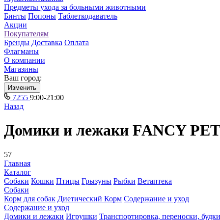
Предметы ухода за больными животными
Бинты
Попоны
Таблеткодаватель
Акции
Покупателям
Бренды
Доставка
Оплата
Флагманы
О компании
Магазины
Ваш город:
Изменить
7255
9:00-21:00
Назад
Домики и лежаки FANCY PETS
57
Главная
Каталог
Собаки
Кошки
Птицы
Грызуны
Рыбки
Ветаптека
Собаки
Корм для собак
Диетический Корм
Содержание и уход
Содержание и уход
Домики и лежаки
Игрушки
Транспортировка, переноски, будк