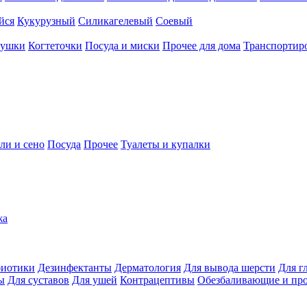
йся
Кукурузный
Силикагелевый
Соевый
рушки
Когтеточки
Посуда и миски
Прочее для дома
Транспортиро
ли и сено
Посуда
Прочее
Туалеты и купалки
жа
иотики
Дезинфектанты
Дерматология
Для вывода шерсти
Для г
ы
Для суставов
Для ушей
Контрацептивы
Обезбаливающие и пр