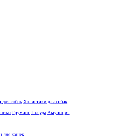
 для собак
Холистики для собак
зники
Груминг
Посуда
Амуниция
и для кошек