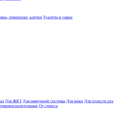
вка, переноски, клетки
Туалеты и совки
лаз
Для ЖКТ
Для иммунной системы
Для кожи
Для полости рта
отивовоспалительные
От стресса