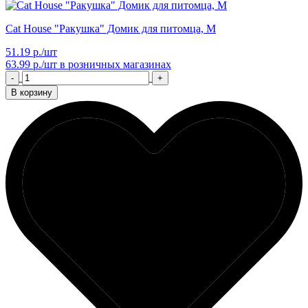
Cat House "Ракушка" Домик для питомца, M
51.19 р./шт
63.99 р./шт
в розничных магазинах
-
+
В корзину