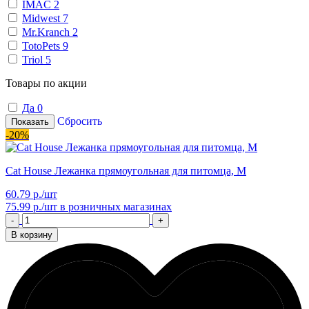
IMAC
2
Midwest
7
Mr.Kranch
2
TotoPets
9
Triol
5
Товары по акции
Да
0
Сбросить
Показать
-20%
Cat House Лежанка прямоугольная для питомца, M
60.79 р./шт
75.99 р./шт
в розничных магазинах
-
+
В корзину