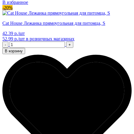
В избранное
-20%
Cat House Лежанка прямоугольная для питомца, S
42.39 р./шт
52.99 р./шт
в розничных магазинах
-
+
В корзину