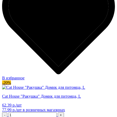
В избранное
-20%
Cat House "Ракушка" Домик для питомца, L
62.39 р./шт
77.99 р./шт
в розничных магазинах
-
+