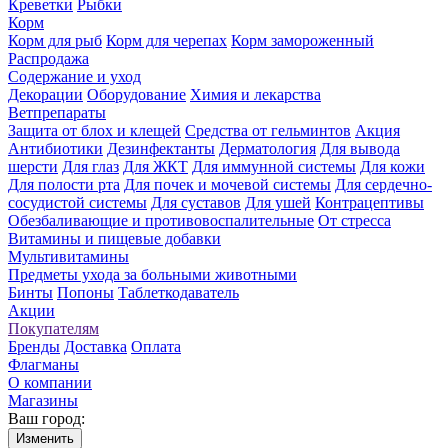
Креветки
Рыбки
Корм
Корм для рыб
Корм для черепах
Корм замороженный
Распродажа
Содержание и уход
Декорации
Оборудование
Химия и лекарства
Ветпрепараты
Защита от блох и клещей
Средства от гельминтов
Акция
Антибиотики
Дезинфектанты
Дерматология
Для вывода
шерсти
Для глаз
Для ЖКТ
Для иммунной системы
Для кожи
Для полости рта
Для почек и мочевой системы
Для сердечно-
сосудистой системы
Для суставов
Для ушей
Контрацептивы
Обезбаливающие и противовоспалительные
От стресса
Витамины и пищевые добавки
Мультивитамины
Предметы ухода за больными животными
Бинты
Попоны
Таблеткодаватель
Акции
Покупателям
Бренды
Доставка
Оплата
Флагманы
О компании
Магазины
Ваш город:
Изменить