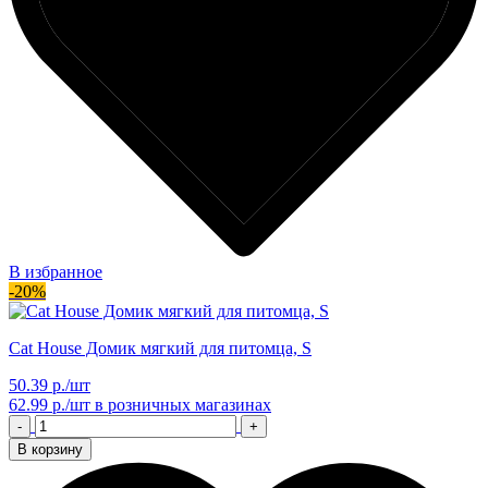
В избранное
-20%
Cat House Домик мягкий для питомца, S
50.39 р./шт
62.99 р./шт
в розничных магазинах
-
+
В корзину