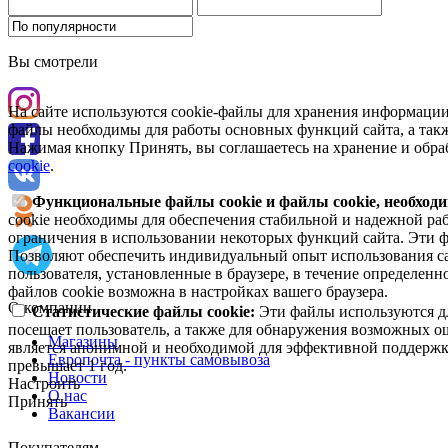
Вы смотрели
На сайте используются cookie-файлы для хранения информации
файлы необходимы для работы основных функций сайта, а такж
Нажимая кнопку Принять, вы соглашаетесь на хранение и обра
cookie
.
Функциональные файлы cookie и файлы cookie, необходи
cookie необходимы для обеспечения стабильной и надежной раб
ограничения в использовании некоторых функций сайта. Эти ф
Позволяют обеспечить индивидуальный опыт использования са
пользователя, установленные в браузере, в течение определен
файлов cookie возможна в настройках вашего браузера.
О компании
Статистические файлы cookie:
Эти файлы используются дл
посещает пользователь, а также для обнаружения возможных о
Магазины
является анонимной и необходимой для эффективной поддержки
Европочта - пункты самовывоза
превышает 1 год.
Новости
Настроить
О нас
Принять
Вакансии
Покупателям