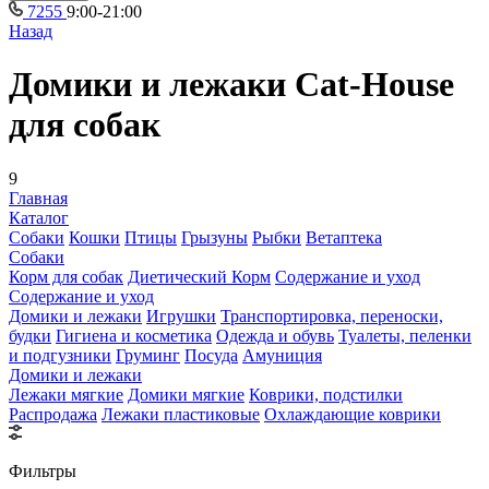
7255
9:00-21:00
Назад
Домики и лежаки Cat-House
для собак
9
Главная
Каталог
Собаки
Кошки
Птицы
Грызуны
Рыбки
Ветаптека
Собаки
Корм для собак
Диетический Корм
Содержание и уход
Содержание и уход
Домики и лежаки
Игрушки
Транспортировка, переноски,
будки
Гигиена и косметика
Одежда и обувь
Туалеты, пеленки
и подгузники
Груминг
Посуда
Амуниция
Домики и лежаки
Лежаки мягкие
Домики мягкие
Коврики, подстилки
Распродажа
Лежаки пластиковые
Охлаждающие коврики
Фильтры