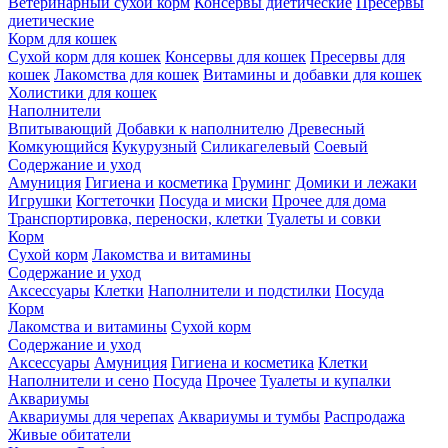
Ветеринарный сухой корм
Консервы диетические
Пресервы
диетические
Корм для кошек
Сухой корм для кошек
Консервы для кошек
Пресервы для
кошек
Лакомства для кошек
Витамины и добавки для кошек
Холистики для кошек
Наполнители
Впитывающий
Добавки к наполнителю
Древесный
Комкующийся
Кукурузный
Силикагелевый
Соевый
Содержание и уход
Амуниция
Гигиена и косметика
Груминг
Домики и лежаки
Игрушки
Когтеточки
Посуда и миски
Прочее для дома
Транспортировка, переноски, клетки
Туалеты и совки
Корм
Сухой корм
Лакомства и витамины
Содержание и уход
Аксессуары
Клетки
Наполнители и подстилки
Посуда
Корм
Лакомства и витамины
Сухой корм
Содержание и уход
Аксессуары
Амуниция
Гигиена и косметика
Клетки
Наполнители и сено
Посуда
Прочее
Туалеты и купалки
Аквариумы
Аквариумы для черепах
Аквариумы и тумбы
Распродажа
Живые обитатели