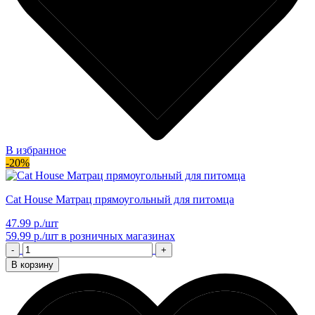
В избранное
-20%
Cat House Матрац прямоугольный для питомца
47.99 р./шт
59.99 р./шт
в розничных магазинах
-
+
В корзину