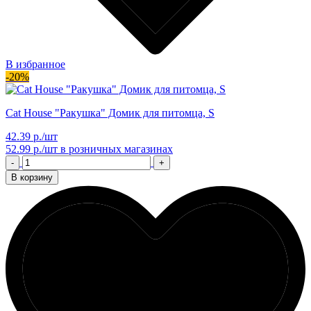
В избранное
-20%
Cat House "Ракушка" Домик для питомца, S
42.39 р./шт
52.99 р./шт
в розничных магазинах
-
+
В корзину