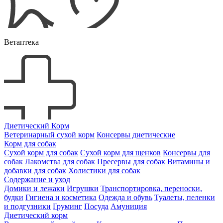
Ветаптека
Диетический Корм
Ветеринарный сухой корм
Консервы диетические
Корм для собак
Сухой корм для собак
Сухой корм для щенков
Консервы для
собак
Лакомства для собак
Пресервы для собак
Витамины и
добавки для собак
Холистики для собак
Содержание и уход
Домики и лежаки
Игрушки
Транспортировка, переноски,
будки
Гигиена и косметика
Одежда и обувь
Туалеты, пеленки
и подгузники
Груминг
Посуда
Амуниция
Диетический корм