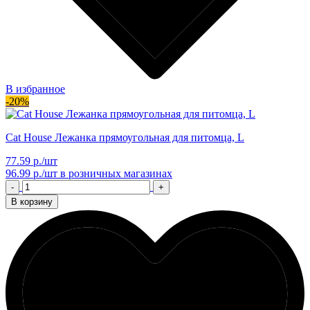
В избранное
-20%
Cat House Лежанка прямоугольная для питомца, L
77.59 р./шт
96.99 р./шт
в розничных магазинах
-
+
В корзину