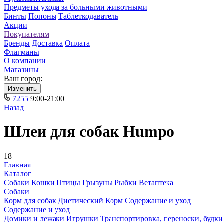
Предметы ухода за больными животными
Бинты
Попоны
Таблеткодаватель
Акции
Покупателям
Бренды
Доставка
Оплата
Флагманы
О компании
Магазины
Ваш город:
Изменить
7255
9:00-21:00
Назад
Шлеи для собак Humpo
18
Главная
Каталог
Собаки
Кошки
Птицы
Грызуны
Рыбки
Ветаптека
Собаки
Корм для собак
Диетический Корм
Содержание и уход
Содержание и уход
Домики и лежаки
Игрушки
Транспортировка, переноски, будк