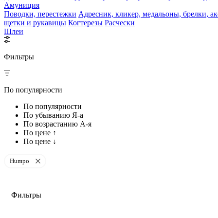
Амуниция
Поводки, перестежки
Адресник, кликер, медальоны, брелки, а
щетки и рукавицы
Когтерезы
Расчески
Шлеи
Фильтры
По популярности
По популярности
По убыванию Я-а
По возрастанию А-я
По цене ↑
По цене ↓
Humpo
Фильтры