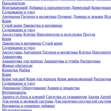
Наполнители
Впитывающий
Добавки к наполнителю
Древесный
Комкующи
Содержание и уход
Амуниция
Гигиена и косметика
Груминг
Домики и лежаки
Иг
Корм
Сухой корм
Лакомства и витамины
Содержание и уход
Аксессуары
Клетки
Наполнители и подстилки
Посуда
Корм
Лакомства и витамины
Сухой корм
Содержание и уход
Аксессуары
Амуниция
Гигиена и косметика
Клетки
Наполните
Аквариумы
Аквариумы для черепах
Аквариумы и тумбы
Распродажа
Живые обитатели
Креветки
Рыбки
Корм
Корм для рыб
Корм для черепах
Корм замороженный
Распрода
Содержание и уход
Декорации
Оборудование
Химия и лекарства
Ветпрепараты
Защита от блох и клещей
Средства от гельминтов
Акция
Антиб
Для почек и мочевой системы
Для сердечно-сосудистой систем
Витамины и пищевые добавки
Мультивитамины