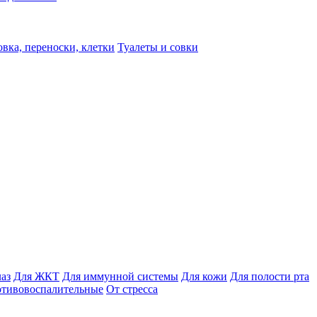
вка, переноски, клетки
Туалеты и совки
лаз
Для ЖКТ
Для иммунной системы
Для кожи
Для полости рта
отивовоспалительные
От стресса