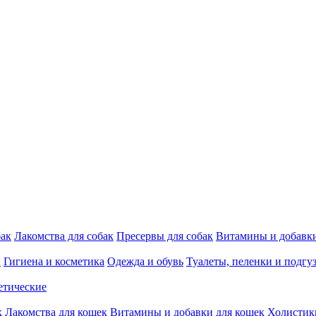
бак
Лакомства для собак
Пресервы для собак
Витамины и добавки
и
Гигиена и косметика
Одежда и обувь
Туалеты, пеленки и подгу
етические
к
Лакомства для кошек
Витамины и добавки для кошек
Холистик