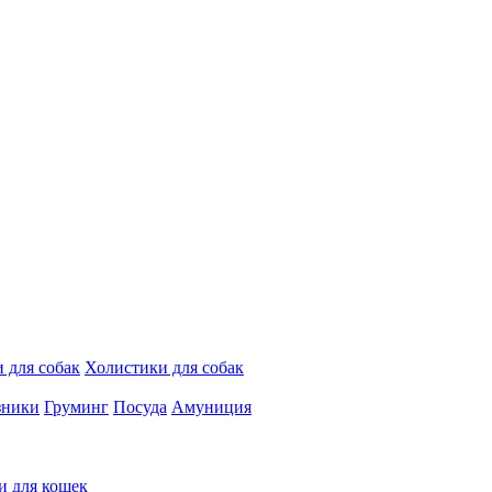
 для собак
Холистики для собак
зники
Груминг
Посуда
Амуниция
и для кошек