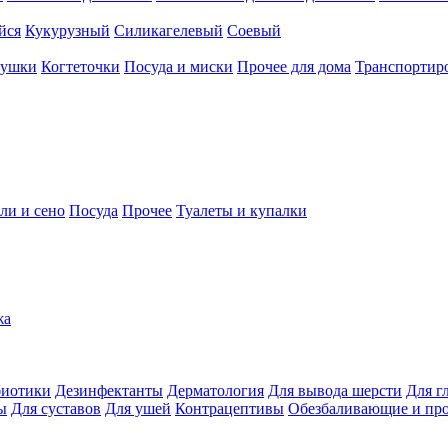
йся
Кукурузный
Силикагелевый
Соевый
рушки
Когтеточки
Посуда и миски
Прочее для дома
Транспортиро
ли и сено
Посуда
Прочее
Туалеты и купалки
жа
иотики
Дезинфектанты
Дерматология
Для вывода шерсти
Для г
ы
Для суставов
Для ушей
Контрацептивы
Обезбаливающие и пр