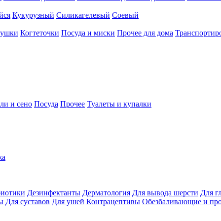
йся
Кукурузный
Силикагелевый
Соевый
рушки
Когтеточки
Посуда и миски
Прочее для дома
Транспортиро
ли и сено
Посуда
Прочее
Туалеты и купалки
жа
иотики
Дезинфектанты
Дерматология
Для вывода шерсти
Для г
ы
Для суставов
Для ушей
Контрацептивы
Обезбаливающие и пр