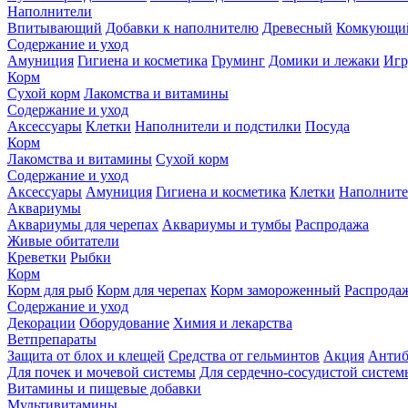
Наполнители
Впитывающий
Добавки к наполнителю
Древесный
Комкующи
Содержание и уход
Амуниция
Гигиена и косметика
Груминг
Домики и лежаки
Иг
Корм
Сухой корм
Лакомства и витамины
Содержание и уход
Аксессуары
Клетки
Наполнители и подстилки
Посуда
Корм
Лакомства и витамины
Сухой корм
Содержание и уход
Аксессуары
Амуниция
Гигиена и косметика
Клетки
Наполните
Аквариумы
Аквариумы для черепах
Аквариумы и тумбы
Распродажа
Живые обитатели
Креветки
Рыбки
Корм
Корм для рыб
Корм для черепах
Корм замороженный
Распрода
Содержание и уход
Декорации
Оборудование
Химия и лекарства
Ветпрепараты
Защита от блох и клещей
Средства от гельминтов
Акция
Антиб
Для почек и мочевой системы
Для сердечно-сосудистой систем
Витамины и пищевые добавки
Мультивитамины