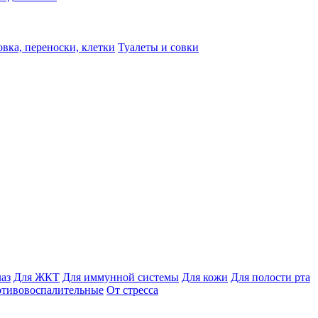
вка, переноски, клетки
Туалеты и совки
лаз
Для ЖКТ
Для иммунной системы
Для кожи
Для полости рта
отивовоспалительные
От стресса