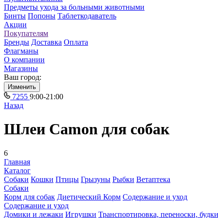
Предметы ухода за больными животными
Бинты
Попоны
Таблеткодаватель
Акции
Покупателям
Бренды
Доставка
Оплата
Флагманы
О компании
Магазины
Ваш город:
Изменить
7255
9:00-21:00
Назад
Шлеи Camon для собак
6
Главная
Каталог
Собаки
Кошки
Птицы
Грызуны
Рыбки
Ветаптека
Собаки
Корм для собак
Диетический Корм
Содержание и уход
Содержание и уход
Домики и лежаки
Игрушки
Транспортировка, переноски, будк