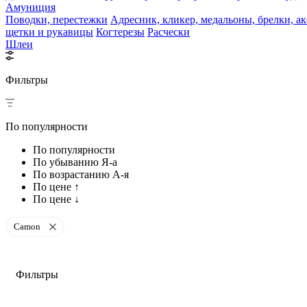
Амуниция
Поводки, перестежки
Адресник, кликер, медальоны, брелки, а
щетки и рукавицы
Когтерезы
Расчески
Шлеи
Фильтры
По популярности
По популярности
По убыванию Я-а
По возрастанию А-я
По цене ↑
По цене ↓
Camon
Фильтры