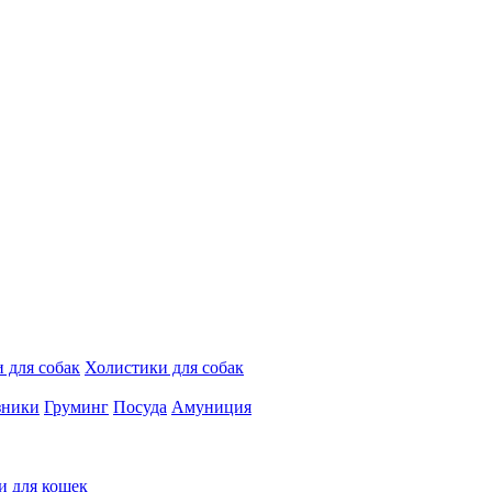
 для собак
Холистики для собак
зники
Груминг
Посуда
Амуниция
и для кошек