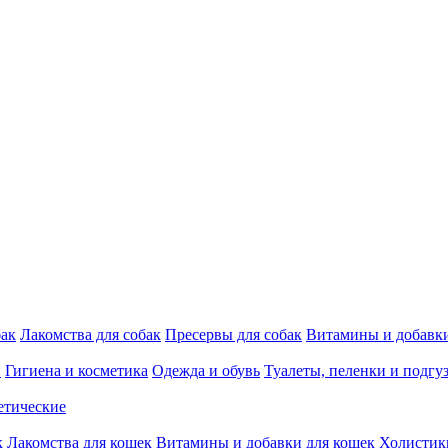
бак
Лакомства для собак
Пресервы для собак
Витамины и добавки
и
Гигиена и косметика
Одежда и обувь
Туалеты, пеленки и подгу
етические
к
Лакомства для кошек
Витамины и добавки для кошек
Холистик