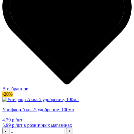
В избранное
-20%
Унифлор Аква-5 удобрение, 100мл
4.79 р./шт
5.99 р./шт
в розничных магазинах
-
+