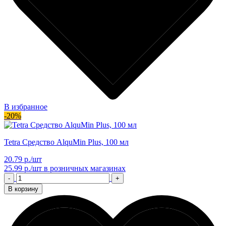
В избранное
-20%
Tetra Средство AlquMin Plus, 100 мл
20.79 р./шт
25.99 р./шт
в розничных магазинах
-
+
В корзину