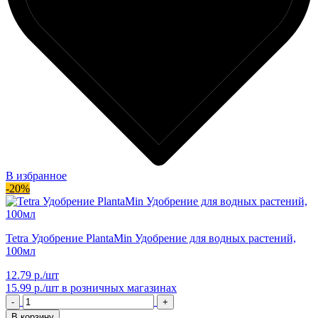
В избранное
-20%
Tetra Удобрение PlantaMin Удобрение для водных растений,
100мл
12.79 р./шт
15.99 р./шт
в розничных магазинах
-
+
В корзину