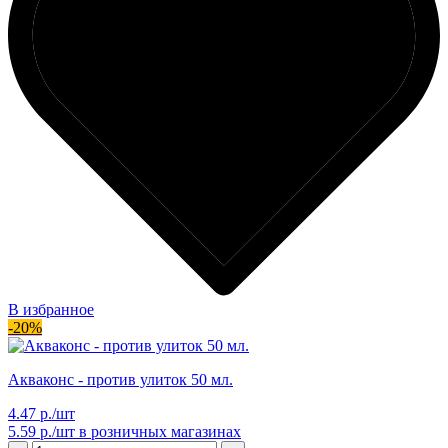
В избранное
-20%
Акваконс - против улиток 50 мл.
4.47 р./шт
5.59 р./шт
в розничных магазинах