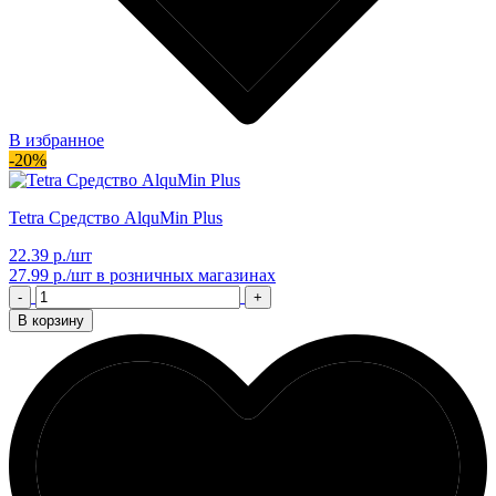
В избранное
-20%
Tetra Средство AlquMin Plus
22.39 р./шт
27.99 р./шт
в розничных магазинах
-
+
В корзину