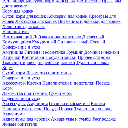
Ветеринарный сухой корм
Консервы диетические
Пресервы
диетические
Корм для кошек
Сухой корм для кошек
Консервы для кошек
Пресервы для
кошек
Лакомства для кошек
Витамины и добавки для кошек
Холистики для кошек
Наполнители
Впитывающий
Добавки к наполнителю
Древесный
Комкующийся
Кукурузный
Силикагелевый
Соевый
Содержание и уход
Амуниция
Гигиена и косметика
Груминг
Домики и лежаки
Игрушки
Когтеточки
Посуда и миски
Прочее для дома
Транспортировка, переноски, клетки
Туалеты и совки
Корм
Сухой корм
Лакомства и витамины
Содержание и уход
Аксессуары
Клетки
Наполнители и подстилки
Посуда
Корм
Лакомства и витамины
Сухой корм
Содержание и уход
Аксессуары
Амуниция
Гигиена и косметика
Клетки
Наполнители и сено
Посуда
Прочее
Туалеты и купалки
Аквариумы
Аквариумы для черепах
Аквариумы и тумбы
Распродажа
Живые обитатели