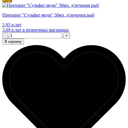
-20%
Препарат "Сульфат меди" 50мл. д/лечения рыб
2.95 р./шт
3.69 р./шт
в розничных магазинах
-
+
В корзину