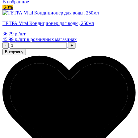
В избранное
-20%
ТЕТРА Vital Кондиционер для воды, 250мл
36.79 р./шт
45.99 р./шт
в розничных магазинах
-
+
В корзину