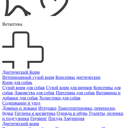
Ветаптека
Диетический Корм
Ветеринарный сухой корм
Консервы диетические
Корм для собак
Сухой корм для собак
Сухой корм для щенков
Консервы для
собак
Лакомства для собак
Пресервы для собак
Витамины и
добавки для собак
Холистики для собак
Содержание и уход
Домики и лежаки
Игрушки
Транспортировка, переноски,
будки
Гигиена и косметика
Одежда и обувь
Туалеты, пеленки
и подгузники
Груминг
Посуда
Амуниция
Диетический корм