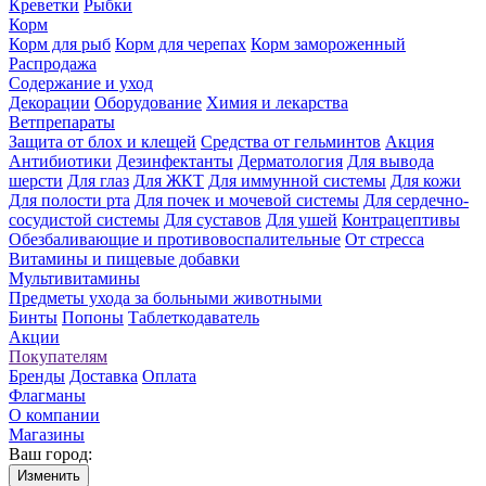
Креветки
Рыбки
Корм
Корм для рыб
Корм для черепах
Корм замороженный
Распродажа
Содержание и уход
Декорации
Оборудование
Химия и лекарства
Ветпрепараты
Защита от блох и клещей
Средства от гельминтов
Акция
Антибиотики
Дезинфектанты
Дерматология
Для вывода
шерсти
Для глаз
Для ЖКТ
Для иммунной системы
Для кожи
Для полости рта
Для почек и мочевой системы
Для сердечно-
сосудистой системы
Для суставов
Для ушей
Контрацептивы
Обезбаливающие и противовоспалительные
От стресса
Витамины и пищевые добавки
Мультивитамины
Предметы ухода за больными животными
Бинты
Попоны
Таблеткодаватель
Акции
Покупателям
Бренды
Доставка
Оплата
Флагманы
О компании
Магазины
Ваш город:
Изменить