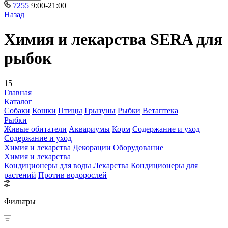
7255
9:00-21:00
Назад
Химия и лекарства SERA для
рыбок
15
Главная
Каталог
Собаки
Кошки
Птицы
Грызуны
Рыбки
Ветаптека
Рыбки
Живые обитатели
Аквариумы
Корм
Содержание и уход
Содержание и уход
Химия и лекарства
Декорации
Оборудование
Химия и лекарства
Кондиционеры для воды
Лекарства
Кондиционеры для
растений
Против водорослей
Фильтры