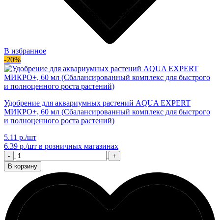
В избранное
-20%
Удобрение для аквариумных растений AQUA EXPERT
МИКРО+, 60 мл (Сбалансированный комплекс для быстрого
и полноценного роста растений)
5.11 р./шт
6.39 р./шт
в розничных магазинах
-
+
В корзину