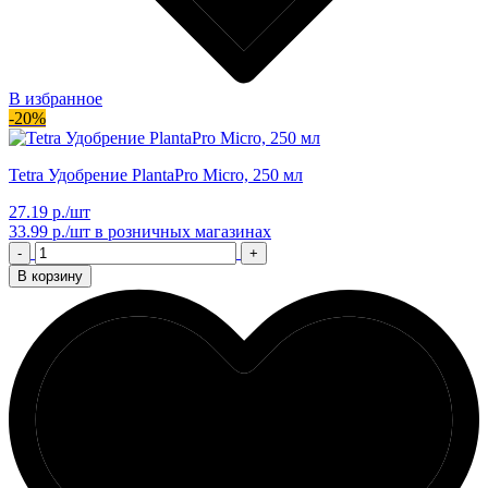
В избранное
-20%
Tetra Удобрение PlantaPro Micro, 250 мл
27.19 р./шт
33.99 р./шт
в розничных магазинах
-
+
В корзину