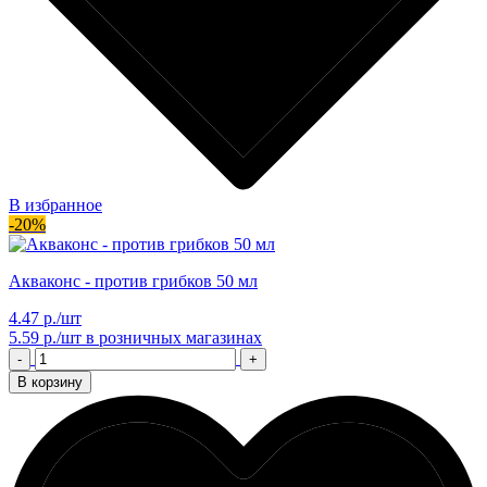
В избранное
-20%
Акваконс - против грибков 50 мл
4.47 р./шт
5.59 р./шт
в розничных магазинах
-
+
В корзину