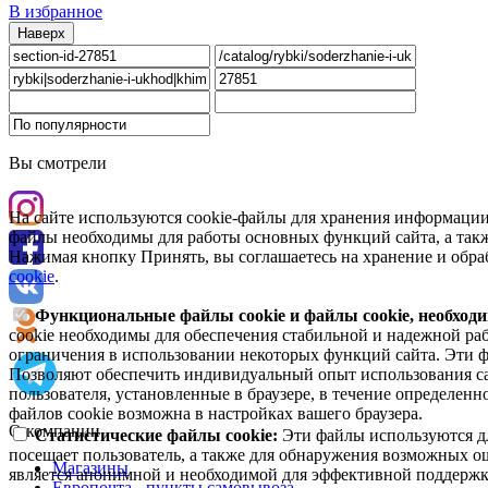
В избранное
Наверх
Вы смотрели
На сайте используются cookie-файлы для хранения информации
файлы необходимы для работы основных функций сайта, а такж
Нажимая кнопку Принять, вы соглашаетесь на хранение и обра
cookie
.
Функциональные файлы cookie и файлы cookie, необходи
cookie необходимы для обеспечения стабильной и надежной раб
ограничения в использовании некоторых функций сайта. Эти ф
Позволяют обеспечить индивидуальный опыт использования са
пользователя, установленные в браузере, в течение определен
файлов cookie возможна в настройках вашего браузера.
О компании
Статистические файлы cookie:
Эти файлы используются дл
посещает пользователь, а также для обнаружения возможных о
Магазины
является анонимной и необходимой для эффективной поддержки
Европочта - пункты самовывоза