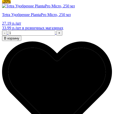
-20%
Tetra Удобрение PlantaPro Micro, 250 мл
27.19 р./шт
33.99 р./шт
в розничных магазинах
-
+
В корзину