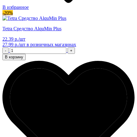
В избранное
-20%
Tetra Средство AlquMin Plus
22.39 р./шт
27.99 р./шт
в розничных магазинах
-
+
В корзину