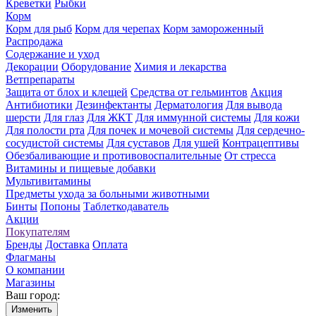
Креветки
Рыбки
Корм
Корм для рыб
Корм для черепах
Корм замороженный
Распродажа
Содержание и уход
Декорации
Оборудование
Химия и лекарства
Ветпрепараты
Защита от блох и клещей
Средства от гельминтов
Акция
Антибиотики
Дезинфектанты
Дерматология
Для вывода
шерсти
Для глаз
Для ЖКТ
Для иммунной системы
Для кожи
Для полости рта
Для почек и мочевой системы
Для сердечно-
сосудистой системы
Для суставов
Для ушей
Контрацептивы
Обезбаливающие и противовоспалительные
От стресса
Витамины и пищевые добавки
Мультивитамины
Предметы ухода за больными животными
Бинты
Попоны
Таблеткодаватель
Акции
Покупателям
Бренды
Доставка
Оплата
Флагманы
О компании
Магазины
Ваш город:
Изменить