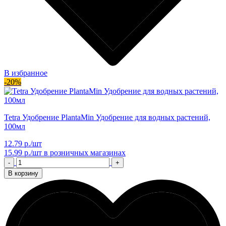
В избранное
-20%
Tetra Удобрение PlantaMin Удобрение для водных растений,
100мл
12.79 р./шт
15.99 р./шт
в розничных магазинах
-
+
В корзину