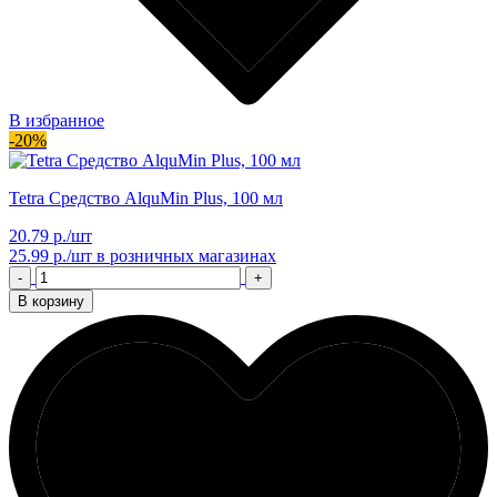
В избранное
-20%
Tetra Средство AlquMin Plus, 100 мл
20.79 р./шт
25.99 р./шт
в розничных магазинах
-
+
В корзину