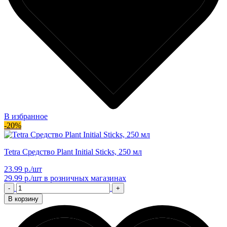
В избранное
-20%
Tetra Средство Plant Initial Sticks, 250 мл
23.99 р./шт
29.99 р./шт
в розничных магазинах
-
+
В корзину