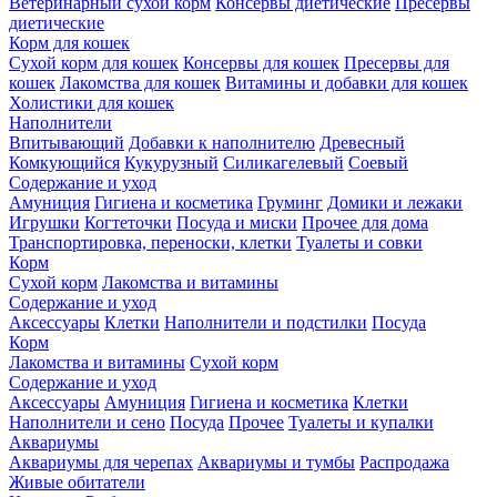
Ветеринарный сухой корм
Консервы диетические
Пресервы
диетические
Корм для кошек
Сухой корм для кошек
Консервы для кошек
Пресервы для
кошек
Лакомства для кошек
Витамины и добавки для кошек
Холистики для кошек
Наполнители
Впитывающий
Добавки к наполнителю
Древесный
Комкующийся
Кукурузный
Силикагелевый
Соевый
Содержание и уход
Амуниция
Гигиена и косметика
Груминг
Домики и лежаки
Игрушки
Когтеточки
Посуда и миски
Прочее для дома
Транспортировка, переноски, клетки
Туалеты и совки
Корм
Сухой корм
Лакомства и витамины
Содержание и уход
Аксессуары
Клетки
Наполнители и подстилки
Посуда
Корм
Лакомства и витамины
Сухой корм
Содержание и уход
Аксессуары
Амуниция
Гигиена и косметика
Клетки
Наполнители и сено
Посуда
Прочее
Туалеты и купалки
Аквариумы
Аквариумы для черепах
Аквариумы и тумбы
Распродажа
Живые обитатели