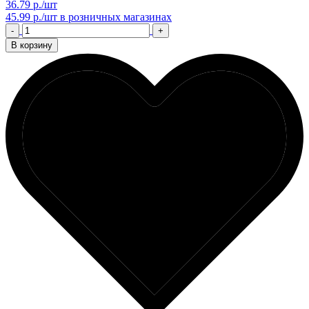
36.79 р./шт
45.99 р./шт
в розничных магазинах
-
+
В корзину