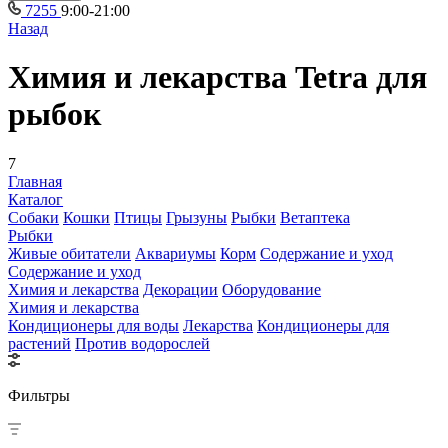
7255
9:00-21:00
Назад
Химия и лекарства Tetra для
рыбок
7
Главная
Каталог
Собаки
Кошки
Птицы
Грызуны
Рыбки
Ветаптека
Рыбки
Живые обитатели
Аквариумы
Корм
Содержание и уход
Содержание и уход
Химия и лекарства
Декорации
Оборудование
Химия и лекарства
Кондиционеры для воды
Лекарства
Кондиционеры для
растений
Против водорослей
Фильтры