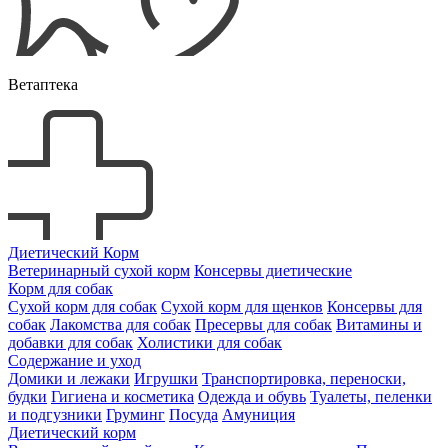
Ветаптека
Диетический Корм
Ветеринарный сухой корм
Консервы диетические
Корм для собак
Сухой корм для собак
Сухой корм для щенков
Консервы для
собак
Лакомства для собак
Пресервы для собак
Витамины и
добавки для собак
Холистики для собак
Содержание и уход
Домики и лежаки
Игрушки
Транспортировка, переноски,
будки
Гигиена и косметика
Одежда и обувь
Туалеты, пеленки
и подгузники
Груминг
Посуда
Амуниция
Диетический корм