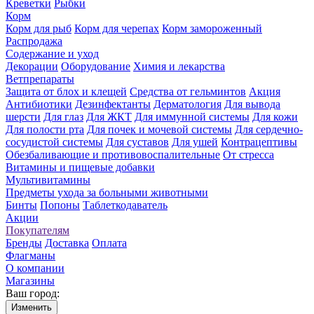
Креветки
Рыбки
Корм
Корм для рыб
Корм для черепах
Корм замороженный
Распродажа
Содержание и уход
Декорации
Оборудование
Химия и лекарства
Ветпрепараты
Защита от блох и клещей
Средства от гельминтов
Акция
Антибиотики
Дезинфектанты
Дерматология
Для вывода
шерсти
Для глаз
Для ЖКТ
Для иммунной системы
Для кожи
Для полости рта
Для почек и мочевой системы
Для сердечно-
сосудистой системы
Для суставов
Для ушей
Контрацептивы
Обезбаливающие и противовоспалительные
От стресса
Витамины и пищевые добавки
Мультивитамины
Предметы ухода за больными животными
Бинты
Попоны
Таблеткодаватель
Акции
Покупателям
Бренды
Доставка
Оплата
Флагманы
О компании
Магазины
Ваш город:
Изменить