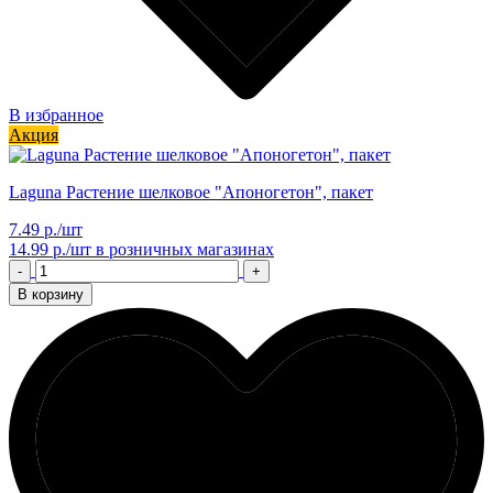
В избранное
Акция
Laguna Растение шелковое "Апоногетон", пакет
7.49 р./шт
14.99 р./шт
в розничных магазинах
-
+
В корзину