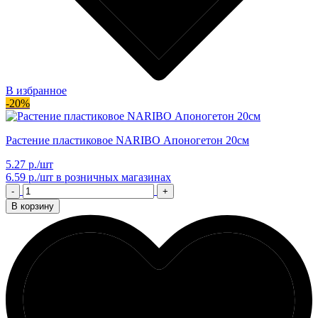
В избранное
-20%
Растение пластиковое NARIBO Апоногетон 20см
5.27 р./шт
6.59 р./шт
в розничных магазинах
-
+
В корзину