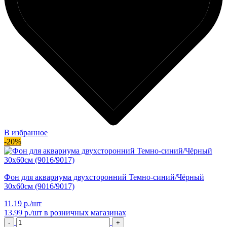
В избранное
-20%
Фон для аквариума двухсторонний Темно-синий/Чёрный
30х60см (9016/9017)
11.19 р./шт
13.99 р./шт
в розничных магазинах
-
+