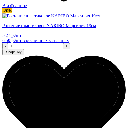
В избранное
-20%
Растение пластиковое NARIBO Марсилия 19см
5.27 р./шт
6.59 р./шт
в розничных магазинах
-
+
В корзину