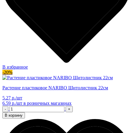
В избранное
-20%
Растение пластиковое NARIBO Щитолистник 22см
5.27 р./шт
6.59 р./шт
в розничных магазинах
-
+
В корзину