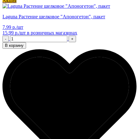
Акция
Laguna Растение шелковое "Апоногетон", пакет
7.99 р./шт
15.99 р./шт
в розничных магазинах
-
+
В корзину