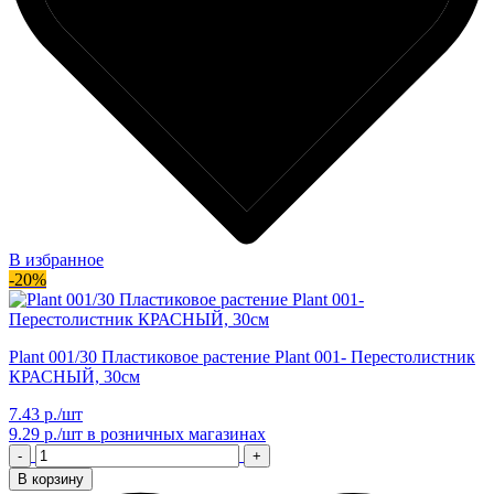
В избранное
-20%
Plant 001/30 Пластиковое растение Plant 001- Перестолистник
КРАСНЫЙ, 30см
7.43 р./шт
9.29 р./шт
в розничных магазинах
-
+
В корзину