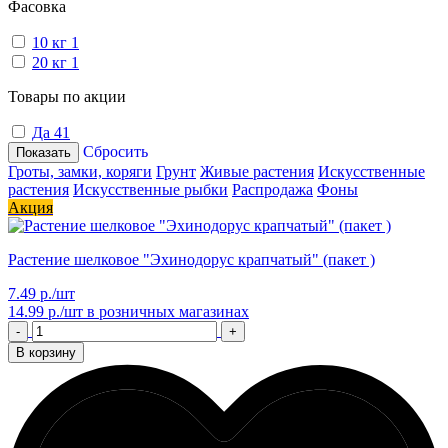
Фасовка
10 кг
1
20 кг
1
Товары по акции
Да
41
Сбросить
Показать
Гроты, замки, коряги
Грунт
Живые растения
Искусственные
растения
Искусственные рыбки
Распродажа
Фоны
Акция
Растение шелковое "Эхинодорус крапчатый" (пакет )
7.49 р./шт
14.99 р./шт
в розничных магазинах
-
+
В корзину