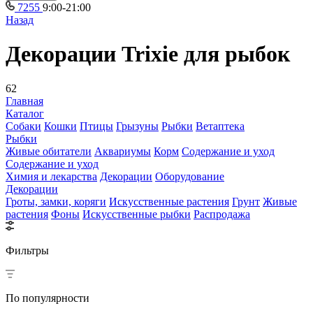
7255
9:00-21:00
Назад
Декорации Trixie для рыбок
62
Главная
Каталог
Собаки
Кошки
Птицы
Грызуны
Рыбки
Ветаптека
Рыбки
Живые обитатели
Аквариумы
Корм
Содержание и уход
Содержание и уход
Химия и лекарства
Декорации
Оборудование
Декорации
Гроты, замки, коряги
Искусственные растения
Грунт
Живые
растения
Фоны
Искусственные рыбки
Распродажа
Фильтры
По популярности