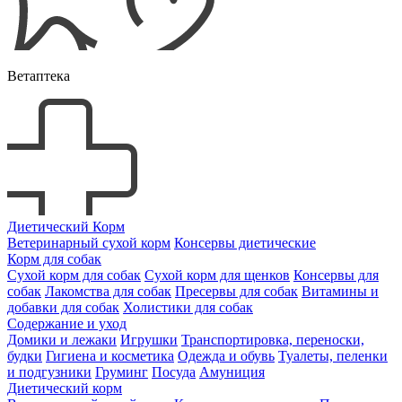
Ветаптека
Диетический Корм
Ветеринарный сухой корм
Консервы диетические
Корм для собак
Сухой корм для собак
Сухой корм для щенков
Консервы для
собак
Лакомства для собак
Пресервы для собак
Витамины и
добавки для собак
Холистики для собак
Содержание и уход
Домики и лежаки
Игрушки
Транспортировка, переноски,
будки
Гигиена и косметика
Одежда и обувь
Туалеты, пеленки
и подгузники
Груминг
Посуда
Амуниция
Диетический корм