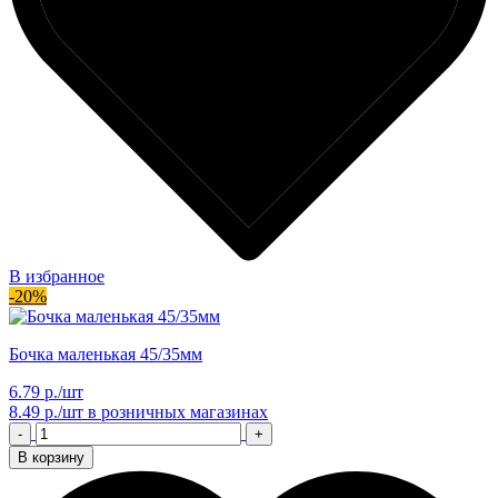
В избранное
-20%
Бочка маленькая 45/35мм
6.79 р./шт
8.49 р./шт
в розничных магазинах
-
+
В корзину