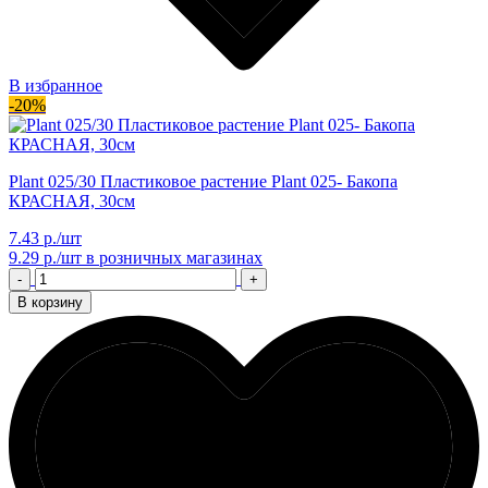
В избранное
-20%
Plant 025/30 Пластиковое растение Plant 025- Бакопа
КРАСНАЯ, 30см
7.43 р./шт
9.29 р./шт
в розничных магазинах
-
+
В корзину