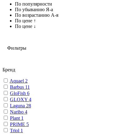
По популярности
По убыванию Я-а
По возрастанию А-я
По цене ↑
По цене ↓
Фильтры
Бренд
Aquael
2
Barbus
11
GloFish
6
GLOXY
4
Laguna
28
Naribo
4
Plant
1
PRIME
5
Triol
1