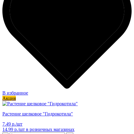
В избранное
Акция
Растение шелковое "Гидрокотила"
7.49 р./шт
14.99 р./шт
в розничных магазинах