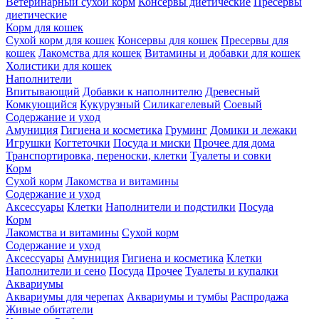
Ветеринарный сухой корм
Консервы диетические
Пресервы
диетические
Корм для кошек
Сухой корм для кошек
Консервы для кошек
Пресервы для
кошек
Лакомства для кошек
Витамины и добавки для кошек
Холистики для кошек
Наполнители
Впитывающий
Добавки к наполнителю
Древесный
Комкующийся
Кукурузный
Силикагелевый
Соевый
Содержание и уход
Амуниция
Гигиена и косметика
Груминг
Домики и лежаки
Игрушки
Когтеточки
Посуда и миски
Прочее для дома
Транспортировка, переноски, клетки
Туалеты и совки
Корм
Сухой корм
Лакомства и витамины
Содержание и уход
Аксессуары
Клетки
Наполнители и подстилки
Посуда
Корм
Лакомства и витамины
Сухой корм
Содержание и уход
Аксессуары
Амуниция
Гигиена и косметика
Клетки
Наполнители и сено
Посуда
Прочее
Туалеты и купалки
Аквариумы
Аквариумы для черепах
Аквариумы и тумбы
Распродажа
Живые обитатели