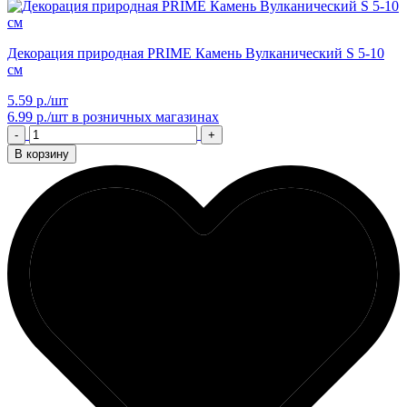
Декорация природная PRIME Камень Вулканический S 5-10
см
5.59 р./шт
6.99 р./шт
в розничных магазинах
-
+
В корзину