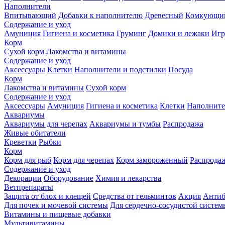
Наполнители
Впитывающий
Добавки к наполнителю
Древесный
Комкующи
Содержание и уход
Амуниция
Гигиена и косметика
Груминг
Домики и лежаки
Иг
Корм
Сухой корм
Лакомства и витамины
Содержание и уход
Аксессуары
Клетки
Наполнители и подстилки
Посуда
Корм
Лакомства и витамины
Сухой корм
Содержание и уход
Аксессуары
Амуниция
Гигиена и косметика
Клетки
Наполните
Аквариумы
Аквариумы для черепах
Аквариумы и тумбы
Распродажа
Живые обитатели
Креветки
Рыбки
Корм
Корм для рыб
Корм для черепах
Корм замороженный
Распрода
Содержание и уход
Декорации
Оборудование
Химия и лекарства
Ветпрепараты
Защита от блох и клещей
Средства от гельминтов
Акция
Антиб
Для почек и мочевой системы
Для сердечно-сосудистой систем
Витамины и пищевые добавки
Мультивитамины