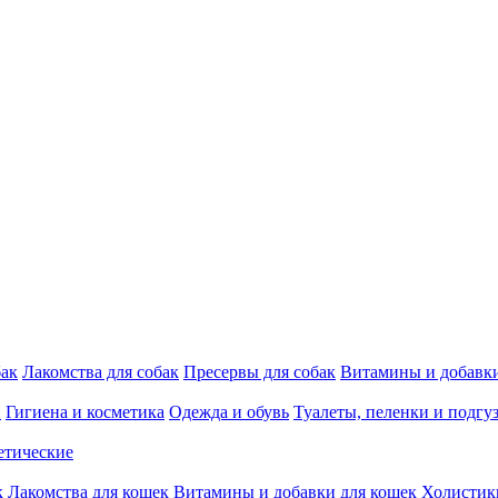
бак
Лакомства для собак
Пресервы для собак
Витамины и добавки
и
Гигиена и косметика
Одежда и обувь
Туалеты, пеленки и подгу
етические
к
Лакомства для кошек
Витамины и добавки для кошек
Холистик