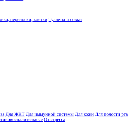
вка, переноски, клетки
Туалеты и совки
лаз
Для ЖКТ
Для иммунной системы
Для кожи
Для полости рта
отивовоспалительные
От стресса