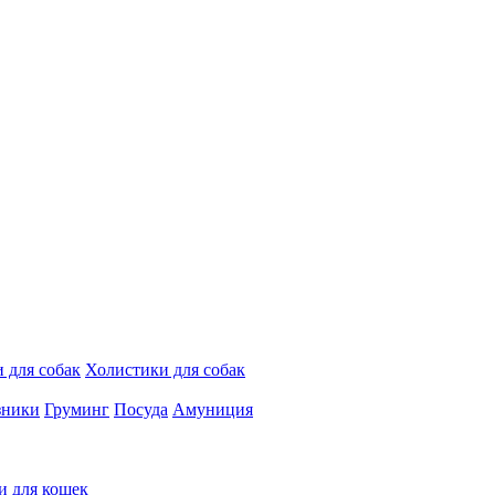
 для собак
Холистики для собак
зники
Груминг
Посуда
Амуниция
и для кошек