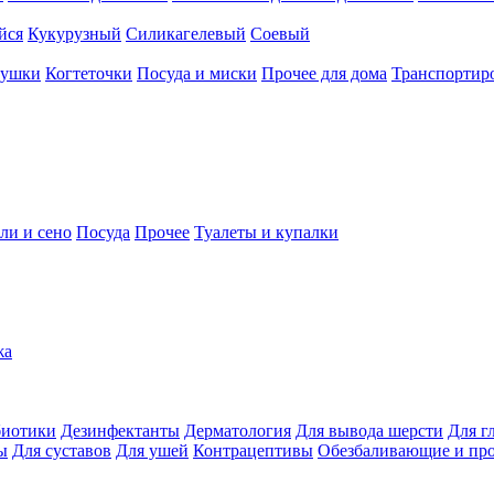
йся
Кукурузный
Силикагелевый
Соевый
рушки
Когтеточки
Посуда и миски
Прочее для дома
Транспортиро
ли и сено
Посуда
Прочее
Туалеты и купалки
жа
иотики
Дезинфектанты
Дерматология
Для вывода шерсти
Для г
ы
Для суставов
Для ушей
Контрацептивы
Обезбаливающие и пр