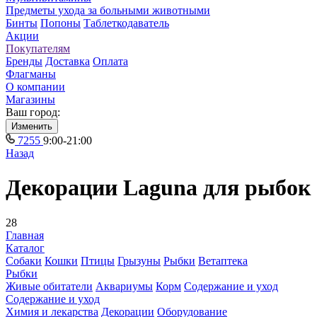
Предметы ухода за больными животными
Бинты
Попоны
Таблеткодаватель
Акции
Покупателям
Бренды
Доставка
Оплата
Флагманы
О компании
Магазины
Ваш город:
Изменить
7255
9:00-21:00
Назад
Декорации Laguna для рыбок
28
Главная
Каталог
Собаки
Кошки
Птицы
Грызуны
Рыбки
Ветаптека
Рыбки
Живые обитатели
Аквариумы
Корм
Содержание и уход
Содержание и уход
Химия и лекарства
Декорации
Оборудование