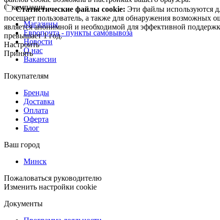
О компании
Статистические файлы cookie:
Эти файлы используются дл
посещает пользователь, а также для обнаружения возможных о
Магазины
является анонимной и необходимой для эффективной поддержки
Европочта - пункты самовывоза
превышает 1 год.
Новости
Настроить
О нас
Принять
Вакансии
Покупателям
Бренды
Доставка
Оплата
Оферта
Блог
Ваш город
Минск
Пожаловаться руководителю
Изменить настройки cookie
Документы