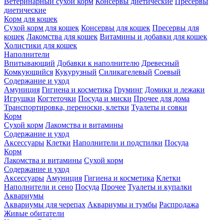
Ветеринарный сухой корм
Консервы диетические
Пресервы
диетические
Корм для кошек
Сухой корм для кошек
Консервы для кошек
Пресервы для
кошек
Лакомства для кошек
Витамины и добавки для кошек
Холистики для кошек
Наполнители
Впитывающий
Добавки к наполнителю
Древесный
Комкующийся
Кукурузный
Силикагелевый
Соевый
Содержание и уход
Амуниция
Гигиена и косметика
Груминг
Домики и лежаки
Игрушки
Когтеточки
Посуда и миски
Прочее для дома
Транспортировка, переноски, клетки
Туалеты и совки
Корм
Сухой корм
Лакомства и витамины
Содержание и уход
Аксессуары
Клетки
Наполнители и подстилки
Посуда
Корм
Лакомства и витамины
Сухой корм
Содержание и уход
Аксессуары
Амуниция
Гигиена и косметика
Клетки
Наполнители и сено
Посуда
Прочее
Туалеты и купалки
Аквариумы
Аквариумы для черепах
Аквариумы и тумбы
Распродажа
Живые обитатели