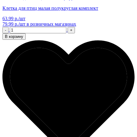
Клетка для птиц малая полукруглая комплект
63.99 р./шт
79.99 р./шт
в розничных магазинах
-
+
В корзину