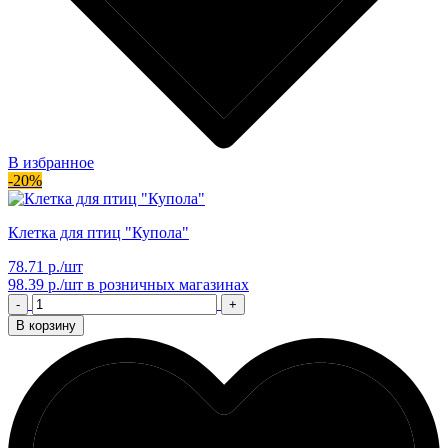
В избранное
-20%
Клетка для птиц "Купола"
78.71 р./шт
98.39 р./шт
в розничных магазинах
-
+
В корзину