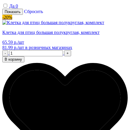
Да
0
Сбросить
Показать
-20%
Клетка для птиц большая полукруглая, комплект
65.59 р./шт
81.99 р./шт
в розничных магазинах
-
+
В корзину