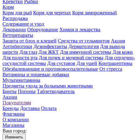
Креветки
Рыбки
Корм
Корм для рыб
Корм для черепах
Корм замороженный
Распродажа
Содержание и уход
Декорации
Оборудование
Химия и лекарства
Ветпрепараты
Защита от блох и клещей
Средства от гельминтов
Акция
Антибиотики
Дезинфектанты
Дерматология
Для вывода
шерсти
Для глаз
Для ЖКТ
Для иммунной системы
Для кожи
Для полости рта
Для почек и мочевой системы
Для сердечно-
сосудистой системы
Для суставов
Для ушей
Контрацептивы
Обезбаливающие и противовоспалительные
От стресса
Витамины и пищевые добавки
Мультивитамины
Предметы ухода за больными животными
Бинты
Попоны
Таблеткодаватель
Акции
Покупателям
Бренды
Доставка
Оплата
Флагманы
О компании
Магазины
Ваш город:
Изменить