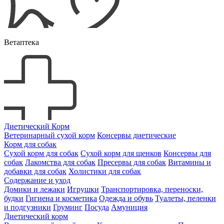
Ветаптека
Диетический Корм
Ветеринарный сухой корм
Консервы диетические
Корм для собак
Сухой корм для собак
Сухой корм для щенков
Консервы для
собак
Лакомства для собак
Пресервы для собак
Витамины и
добавки для собак
Холистики для собак
Содержание и уход
Домики и лежаки
Игрушки
Транспортировка, переноски,
будки
Гигиена и косметика
Одежда и обувь
Туалеты, пеленки
и подгузники
Груминг
Посуда
Амуниция
Диетический корм