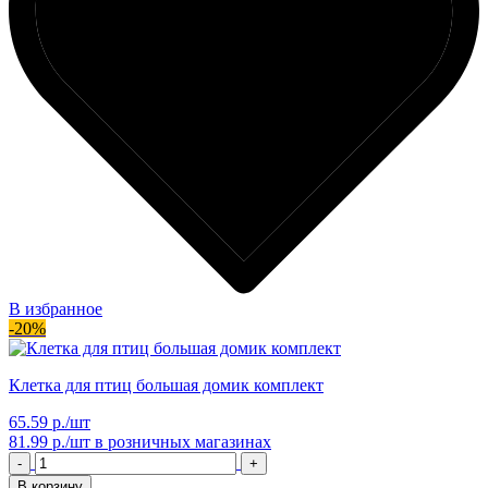
В избранное
-20%
Клетка для птиц большая домик комплект
65.59 р./шт
81.99 р./шт
в розничных магазинах
-
+
В корзину