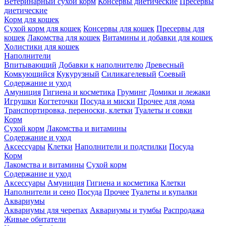
Ветеринарный сухой корм
Консервы диетические
Пресервы
диетические
Корм для кошек
Сухой корм для кошек
Консервы для кошек
Пресервы для
кошек
Лакомства для кошек
Витамины и добавки для кошек
Холистики для кошек
Наполнители
Впитывающий
Добавки к наполнителю
Древесный
Комкующийся
Кукурузный
Силикагелевый
Соевый
Содержание и уход
Амуниция
Гигиена и косметика
Груминг
Домики и лежаки
Игрушки
Когтеточки
Посуда и миски
Прочее для дома
Транспортировка, переноски, клетки
Туалеты и совки
Корм
Сухой корм
Лакомства и витамины
Содержание и уход
Аксессуары
Клетки
Наполнители и подстилки
Посуда
Корм
Лакомства и витамины
Сухой корм
Содержание и уход
Аксессуары
Амуниция
Гигиена и косметика
Клетки
Наполнители и сено
Посуда
Прочее
Туалеты и купалки
Аквариумы
Аквариумы для черепах
Аквариумы и тумбы
Распродажа
Живые обитатели