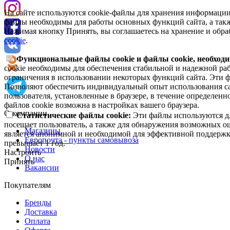
На сайте используются cookie-файлы для хранения информации
файлы необходимы для работы основных функций сайта, а такж
Нажимая кнопку Принять, вы соглашаетесь на хранение и обра
cookie
.
Функциональные файлы cookie и файлы cookie, необходи
cookie необходимы для обеспечения стабильной и надежной раб
ограничения в использовании некоторых функций сайта. Эти ф
Позволяют обеспечить индивидуальный опыт использования са
пользователя, установленные в браузере, в течение определен
файлов cookie возможна в настройках вашего браузера.
О компании
Статистические файлы cookie:
Эти файлы используются дл
посещает пользователь, а также для обнаружения возможных о
Магазины
является анонимной и необходимой для эффективной поддержки
Европочта - пункты самовывоза
превышает 1 год.
Новости
Настроить
О нас
Принять
Вакансии
Покупателям
Бренды
Доставка
Оплата