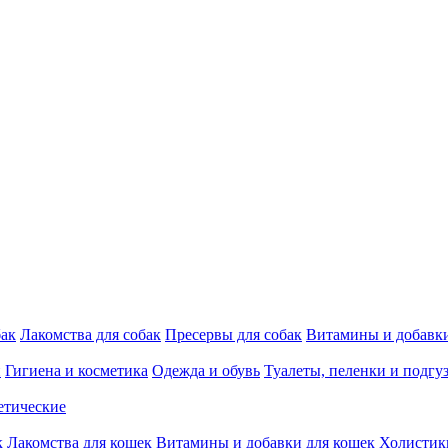
бак
Лакомства для собак
Пресервы для собак
Витамины и добавки
и
Гигиена и косметика
Одежда и обувь
Туалеты, пеленки и подгу
етические
к
Лакомства для кошек
Витамины и добавки для кошек
Холистик