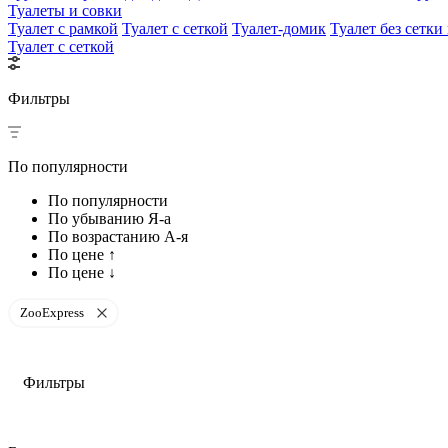
Туалеты и совки
Туалет с рамкой
Туалет с сеткой
Туалет-домик
Туалет без сетки
Туалет с сеткой
Фильтры
По популярности
По популярности
По убыванию Я-а
По возрастанию А-я
По цене ↑
По цене ↓
ZooExpress
Фильтры