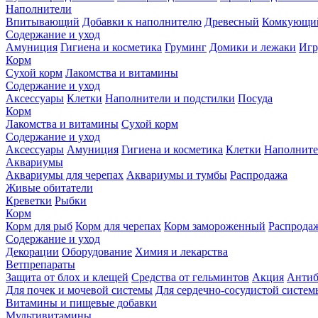
Наполнители
Впитывающий
Добавки к наполнителю
Древесный
Комкующи
Содержание и уход
Амуниция
Гигиена и косметика
Груминг
Домики и лежаки
Иг
Корм
Сухой корм
Лакомства и витамины
Содержание и уход
Аксессуары
Клетки
Наполнители и подстилки
Посуда
Корм
Лакомства и витамины
Сухой корм
Содержание и уход
Аксессуары
Амуниция
Гигиена и косметика
Клетки
Наполните
Аквариумы
Аквариумы для черепах
Аквариумы и тумбы
Распродажа
Живые обитатели
Креветки
Рыбки
Корм
Корм для рыб
Корм для черепах
Корм замороженный
Распрода
Содержание и уход
Декорации
Оборудование
Химия и лекарства
Ветпрепараты
Защита от блох и клещей
Средства от гельминтов
Акция
Антиб
Для почек и мочевой системы
Для сердечно-сосудистой систем
Витамины и пищевые добавки
Мультивитамины