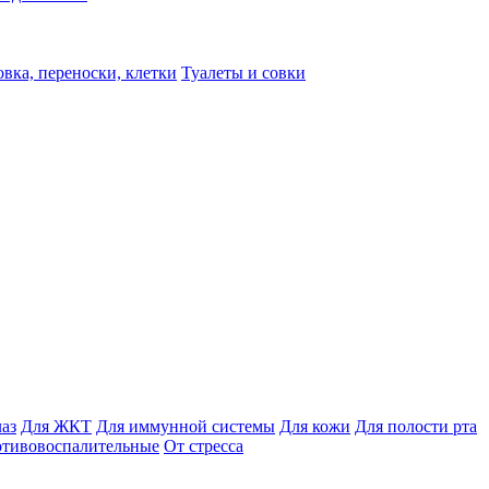
вка, переноски, клетки
Туалеты и совки
лаз
Для ЖКТ
Для иммунной системы
Для кожи
Для полости рта
отивовоспалительные
От стресса