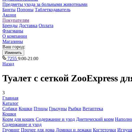
Предметы ухода за больными животными
Бинты
Попоны
Таблеткодаватель
Акции
Покупателям
Бренды
Доставка
Оплата
Флагманы
О компании
Магазины
Ваш город:
Изменить
7255
9:00-21:00
Назад
Туалет с сеткой ZooExpress д
3
Главная
Каталог
Собаки
Кошки
Птицы
Грызуны
Рыбки
Ветаптека
Кошки
Корм для кошек
Содержание и уход
Диетический корм
Наполн
Содержание и уход
Груминг
Прочее для дома
Домики и лежаки
Когтеточки
Игруш