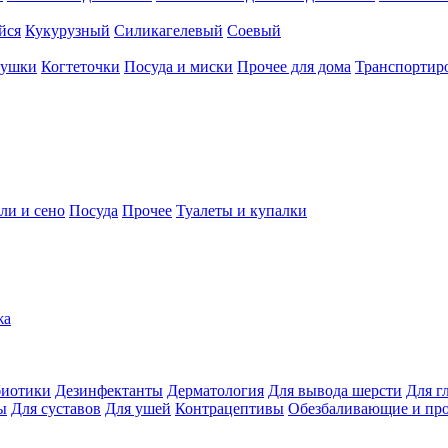
йся
Кукурузный
Силикагелевый
Соевый
рушки
Когтеточки
Посуда и миски
Прочее для дома
Транспортиро
ли и сено
Посуда
Прочее
Туалеты и купалки
жа
иотики
Дезинфектанты
Дерматология
Для вывода шерсти
Для г
ы
Для суставов
Для ушей
Контрацептивы
Обезбаливающие и пр