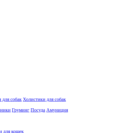
 для собак
Холистики для собак
зники
Груминг
Посуда
Амуниция
и для кошек