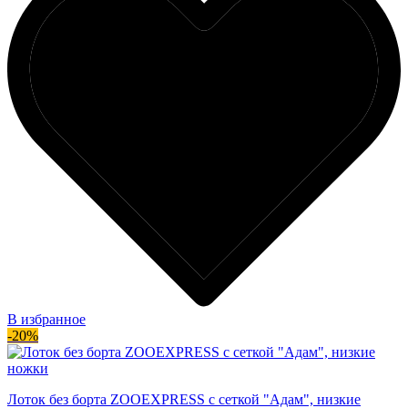
В избранное
-20%
Лоток без борта ZOOEXPRESS с сеткой "Адам", низкие