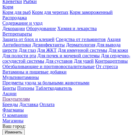
Креветки
Рыбки
Корм
Корм для рыб
Корм для черепах
Корм замороженный
Распродажа
Содержание и уход
Декорации
Оборудование
Химия и лекарства
Ветпрепараты
Защита от блох и клещей
Средства от гельминтов
Акция
Антибиотики
Дезинфектанты
Дерматология
Для вывода
шерсти
Для глаз
Для ЖКТ
Для иммунной системы
Для кожи
Для полости рта
Для почек и мочевой системы
Для сердечно-
сосудистой системы
Для суставов
Для ушей
Контрацептивы
Обезбаливающие и противовоспалительные
От стресса
Витамины и пищевые добавки
Мультивитамины
Предметы ухода за больными животными
Бинты
Попоны
Таблеткодаватель
Акции
Покупателям
Бренды
Доставка
Оплата
Флагманы
О компании
Магазины
Ваш город:
Изменить