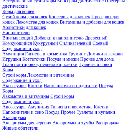
Ветеринарный сухой корм
Консервы диетические
Пресервы
диетические
Корм для кошек
Сухой корм для кошек
Консервы для кошек
Пресервы для
кошек
Лакомства для кошек
Витамины и добавки для кошек
Холистики для кошек
Наполнители
Впитывающий
Добавки к наполнителю
Древесный
Комкующийся
Кукурузный
Силикагелевый
Соевый
Содержание и уход
Амуниция
Гигиена и косметика
Груминг
Домики и лежаки
Игрушки
Когтеточки
Посуда и миски
Прочее для дома
Транспортировка, переноски, клетки
Туалеты и совки
Корм
Сухой корм
Лакомства и витамины
Содержание и уход
Аксессуары
Клетки
Наполнители и подстилки
Посуда
Корм
Лакомства и витамины
Сухой корм
Содержание и уход
Аксессуары
Амуниция
Гигиена и косметика
Клетки
Наполнители и сено
Посуда
Прочее
Туалеты и купалки
Аквариумы
Аквариумы для черепах
Аквариумы и тумбы
Распродажа
Живые обитатели