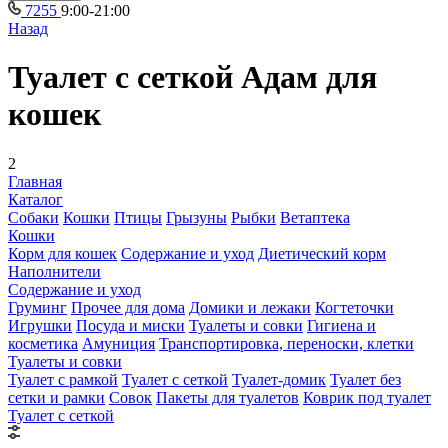
7255
9:00-21:00
Назад
Туалет с сеткой Адам для
кошек
2
Главная
Каталог
Собаки
Кошки
Птицы
Грызуны
Рыбки
Ветаптека
Кошки
Корм для кошек
Содержание и уход
Диетический корм
Наполнители
Содержание и уход
Груминг
Прочее для дома
Домики и лежаки
Когтеточки
Игрушки
Посуда и миски
Туалеты и совки
Гигиена и
косметика
Амуниция
Транспортировка, переноски, клетки
Туалеты и совки
Туалет с рамкой
Туалет с сеткой
Туалет-домик
Туалет без
сетки и рамки
Совок
Пакеты для туалетов
Коврик под туалет
Туалет с сеткой