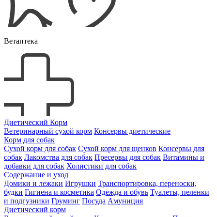
Ветаптека
Диетический Корм
Ветеринарный сухой корм
Консервы диетические
Корм для собак
Сухой корм для собак
Сухой корм для щенков
Консервы для
собак
Лакомства для собак
Пресервы для собак
Витамины и
добавки для собак
Холистики для собак
Содержание и уход
Домики и лежаки
Игрушки
Транспортировка, переноски,
будки
Гигиена и косметика
Одежда и обувь
Туалеты, пеленки
и подгузники
Груминг
Посуда
Амуниция
Диетический корм