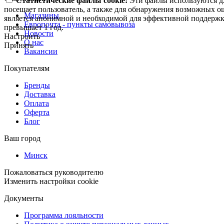
Статистические файлы cookie:
Эти файлы используются дл
посещает пользователь, а также для обнаружения возможных о
Магазины
является анонимной и необходимой для эффективной поддержки
Европочта - пункты самовывоза
превышает 1 год.
Новости
Настроить
О нас
Принять
Вакансии
Покупателям
Бренды
Доставка
Оплата
Оферта
Блог
Ваш город
Минск
Пожаловаться руководителю
Изменить настройки cookie
Документы
Программа лояльности