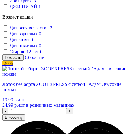
ZooExpress
3
ДЖИ ПИ АЙ
1
Возраст кошки
Для всех возрастов
2
Для взрослых
0
Для котят
0
Для пожилых
0
Старше 12 лет
0
Сбросить
Показать
-20%
Лоток без борта ZOOEXPRESS с сеткой "Адам", высокие
ножки
19.99 р./шт
24.99 р./шт
в розничных магазинах
-
+
В корзину