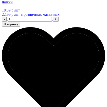
ножки
18.39 р./шт
22.99 р./шт
в розничных магазинах
-
+
В корзину