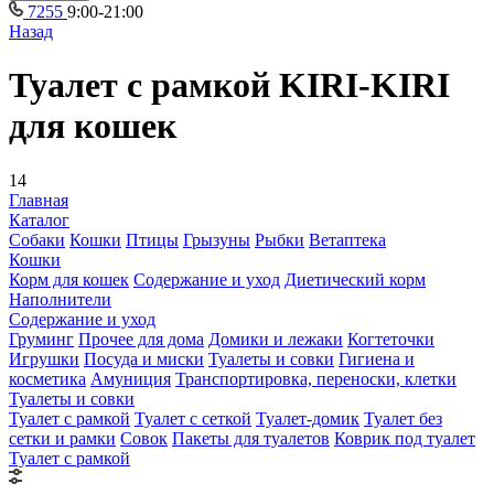
7255
9:00-21:00
Назад
Туалет с рамкой KIRI-KIRI
для кошек
14
Главная
Каталог
Собаки
Кошки
Птицы
Грызуны
Рыбки
Ветаптека
Кошки
Корм для кошек
Содержание и уход
Диетический корм
Наполнители
Содержание и уход
Груминг
Прочее для дома
Домики и лежаки
Когтеточки
Игрушки
Посуда и миски
Туалеты и совки
Гигиена и
косметика
Амуниция
Транспортировка, переноски, клетки
Туалеты и совки
Туалет с рамкой
Туалет с сеткой
Туалет-домик
Туалет без
сетки и рамки
Совок
Пакеты для туалетов
Коврик под туалет
Туалет с рамкой