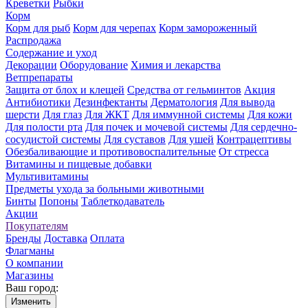
Креветки
Рыбки
Корм
Корм для рыб
Корм для черепах
Корм замороженный
Распродажа
Содержание и уход
Декорации
Оборудование
Химия и лекарства
Ветпрепараты
Защита от блох и клещей
Средства от гельминтов
Акция
Антибиотики
Дезинфектанты
Дерматология
Для вывода
шерсти
Для глаз
Для ЖКТ
Для иммунной системы
Для кожи
Для полости рта
Для почек и мочевой системы
Для сердечно-
сосудистой системы
Для суставов
Для ушей
Контрацептивы
Обезбаливающие и противовоспалительные
От стресса
Витамины и пищевые добавки
Мультивитамины
Предметы ухода за больными животными
Бинты
Попоны
Таблеткодаватель
Акции
Покупателям
Бренды
Доставка
Оплата
Флагманы
О компании
Магазины
Ваш город:
Изменить