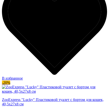
В избранное
-20%
ZooExpress "Lucky" Пластиковой туалет с бортом для кошек,
40,5х27х8 см