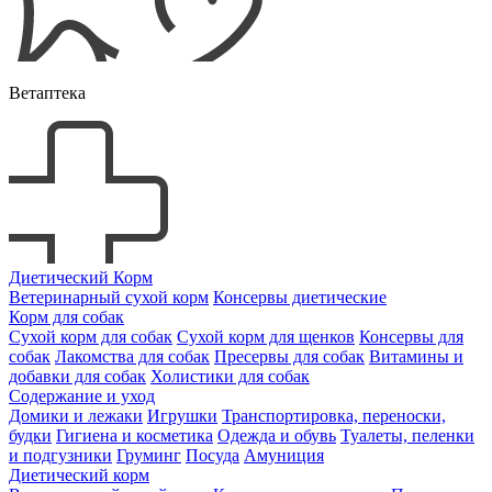
Ветаптека
Диетический Корм
Ветеринарный сухой корм
Консервы диетические
Корм для собак
Сухой корм для собак
Сухой корм для щенков
Консервы для
собак
Лакомства для собак
Пресервы для собак
Витамины и
добавки для собак
Холистики для собак
Содержание и уход
Домики и лежаки
Игрушки
Транспортировка, переноски,
будки
Гигиена и косметика
Одежда и обувь
Туалеты, пеленки
и подгузники
Груминг
Посуда
Амуниция
Диетический корм