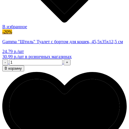
В избранное
-20%
Gamma "Штиль" Туалет с бортом для кошек, 45,5х35х12,5 см
24.79 р./шт
30.99 р./шт
в розничных магазинах
-
+
В корзину