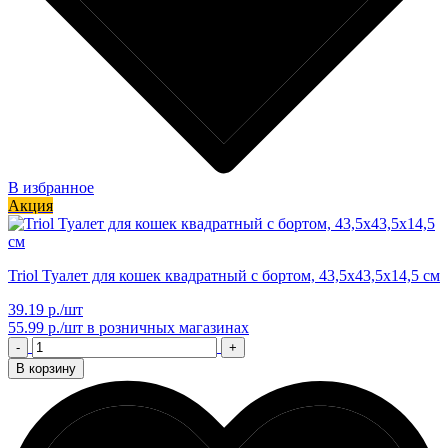
В избранное
Акция
Triol Туалет для кошек квадратный с бортом, 43,5х43,5х14,5 см
39.19 р./шт
55.99 р./шт
в розничных магазинах
-
+
В корзину