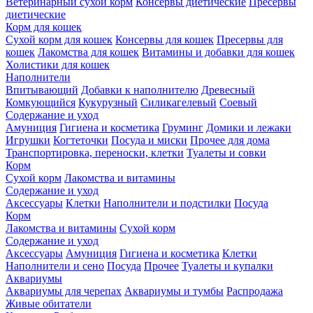
Ветеринарный сухой корм
Консервы диетические
Пресервы
диетические
Корм для кошек
Сухой корм для кошек
Консервы для кошек
Пресервы для
кошек
Лакомства для кошек
Витамины и добавки для кошек
Холистики для кошек
Наполнители
Впитывающий
Добавки к наполнителю
Древесный
Комкующийся
Кукурузный
Силикагелевый
Соевый
Содержание и уход
Амуниция
Гигиена и косметика
Груминг
Домики и лежаки
Игрушки
Когтеточки
Посуда и миски
Прочее для дома
Транспортировка, переноски, клетки
Туалеты и совки
Корм
Сухой корм
Лакомства и витамины
Содержание и уход
Аксессуары
Клетки
Наполнители и подстилки
Посуда
Корм
Лакомства и витамины
Сухой корм
Содержание и уход
Аксессуары
Амуниция
Гигиена и косметика
Клетки
Наполнители и сено
Посуда
Прочее
Туалеты и купалки
Аквариумы
Аквариумы для черепах
Аквариумы и тумбы
Распродажа
Живые обитатели