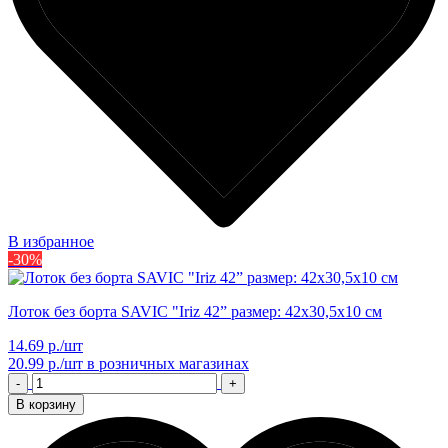
В избранное
-30%
Лоток без борта SAVIC "Iriz 42” размер: 42х30,5х10 см
14.69 р./шт
20.99 р./шт
в розничных магазинах
-
+
В корзину