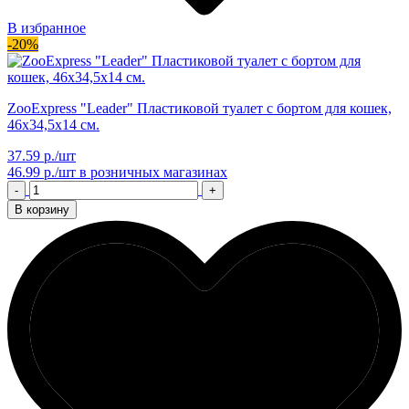
В избранное
-20%
ZooExpress "Leader" Пластиковой туалет с бортом для кошек,
46х34,5х14 см.
37.59 р./шт
46.99 р./шт
в розничных магазинах
-
+
В корзину