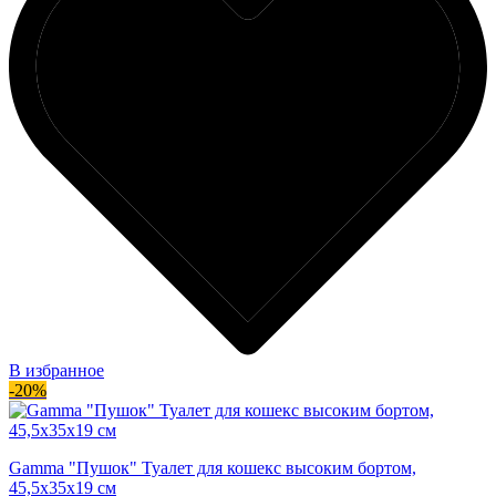
В избранное
-20%
Gamma "Пушок" Туалет для кошекс высоким бортом,
45,5x35x19 см