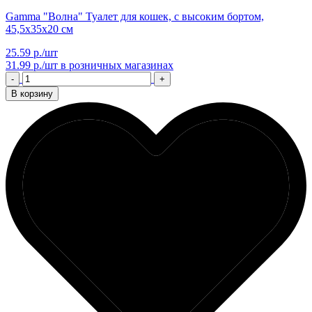
Gamma "Волна" Туалет для кошек, с высоким бортом,
45,5х35х20 см
25.59 р./шт
31.99 р./шт
в розничных магазинах
-
+
В корзину