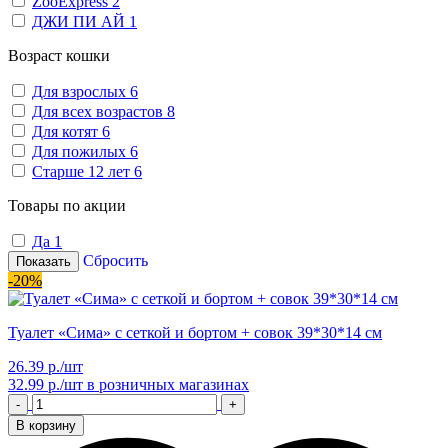
ZooExpress
2
ДЖИ ПИ АЙ
1
Возраст кошки
Для взрослых
6
Для всех возрастов
8
Для котят
6
Для пожилых
6
Старше 12 лет
6
Товары по акции
Да
1
Сбросить
Показать
-20%
Туалет «Сима» с сеткой и бортом + совок 39*30*14 см
26.39 р./шт
32.99 р./шт
в розничных магазинах
-
+
В корзину