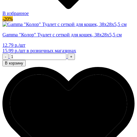
В избранное
-20%
Gamma "Колор" Туалет с сеткой для кошек, 38х28х5,5 см
12.79 р./шт
15.99 р./шт
в розничных магазинах
-
+
В корзину