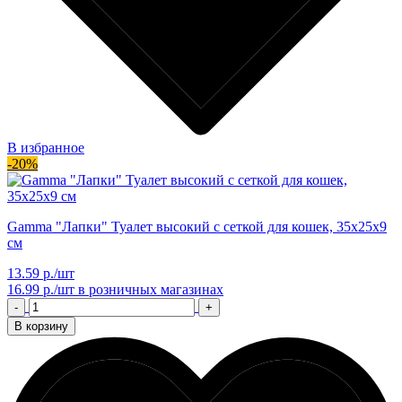
В избранное
-20%
Gamma "Лапки" Туалет высокий с сеткой для кошек, 35х25х9
см
13.59 р./шт
16.99 р./шт
в розничных магазинах
-
+
В корзину