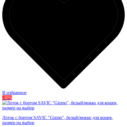
В избранное
-30%
Лоток с бортом SAVIC "Gizmo", белый/мокко для кошек,
размер на выбор