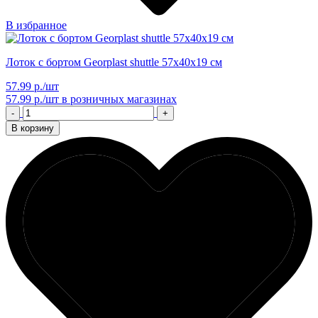
В избранное
Лоток с бортом Georplast shuttle 57х40х19 см
57.99 р./шт
57.99 р./шт
в розничных магазинах
-
+
В корзину