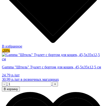
В избранное
-20%
Gamma "Штиль" Туалет с бортом для кошек, 45,5х35х12,5 см
24.79 р./шт
30.99 р./шт
в розничных магазинах
-
+
В корзину