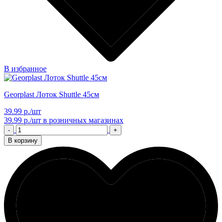
В избранное
Georplast Лоток Shuttle 45см
39.99 р./шт
39.99 р./шт
в розничных магазинах
-
+
В корзину