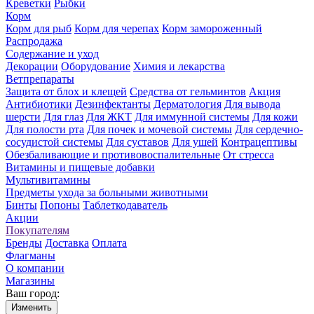
Креветки
Рыбки
Корм
Корм для рыб
Корм для черепах
Корм замороженный
Распродажа
Содержание и уход
Декорации
Оборудование
Химия и лекарства
Ветпрепараты
Защита от блох и клещей
Средства от гельминтов
Акция
Антибиотики
Дезинфектанты
Дерматология
Для вывода
шерсти
Для глаз
Для ЖКТ
Для иммунной системы
Для кожи
Для полости рта
Для почек и мочевой системы
Для сердечно-
сосудистой системы
Для суставов
Для ушей
Контрацептивы
Обезбаливающие и противовоспалительные
От стресса
Витамины и пищевые добавки
Мультивитамины
Предметы ухода за больными животными
Бинты
Попоны
Таблеткодаватель
Акции
Покупателям
Бренды
Доставка
Оплата
Флагманы
О компании
Магазины
Ваш город:
Изменить