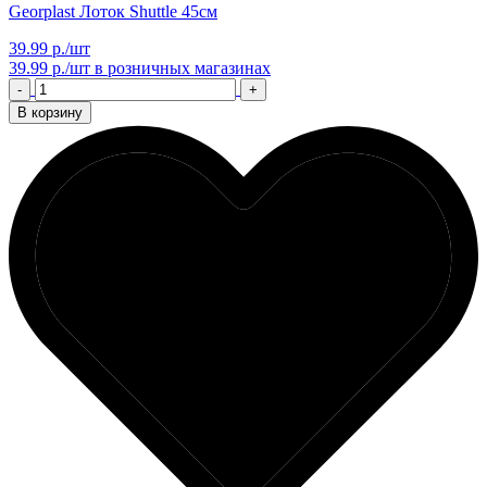
Georplast Лоток Shuttle 45см
39.99 р./шт
39.99 р./шт
в розничных магазинах
-
+
В корзину