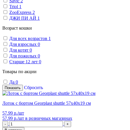
Savic
2
Triol
1
ZooExpress
2
ДЖИ ПИ АЙ
1
Возраст кошки
Для всех возрастов
1
Для взрослых
0
Для котят
0
Для пожилых
0
Старше 12 лет
0
Товары по акции
Да
0
Сбросить
Показать
Лоток с бортом Georplast shuttle 57х40х19 см
57.99 р./шт
57.99 р./шт
в розничных магазинах
-
+