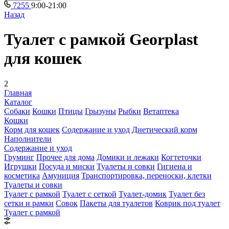
7255
9:00-21:00
Назад
Туалет с рамкой Georplast
для кошек
2
Главная
Каталог
Собаки
Кошки
Птицы
Грызуны
Рыбки
Ветаптека
Кошки
Корм для кошек
Содержание и уход
Диетический корм
Наполнители
Содержание и уход
Груминг
Прочее для дома
Домики и лежаки
Когтеточки
Игрушки
Посуда и миски
Туалеты и совки
Гигиена и
косметика
Амуниция
Транспортировка, переноски, клетки
Туалеты и совки
Туалет с рамкой
Туалет с сеткой
Туалет-домик
Туалет без
сетки и рамки
Совок
Пакеты для туалетов
Коврик под туалет
Туалет с рамкой