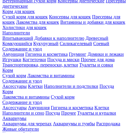
Ветеринарный сухой корм
Консервы диетические
Пресервы
диетические
Корм для кошек
Сухой корм для кошек
Консервы для кошек
Пресервы для
кошек
Лакомства для кошек
Витамины и добавки для кошек
Холистики для кошек
Наполнители
Впитывающий
Добавки к наполнителю
Древесный
Комкующийся
Кукурузный
Силикагелевый
Соевый
Содержание и уход
Амуниция
Гигиена и косметика
Груминг
Домики и лежаки
Игрушки
Когтеточки
Посуда и миски
Прочее для дома
Транспортировка, переноски, клетки
Туалеты и совки
Корм
Сухой корм
Лакомства и витамины
Содержание и уход
Аксессуары
Клетки
Наполнители и подстилки
Посуда
Корм
Лакомства и витамины
Сухой корм
Содержание и уход
Аксессуары
Амуниция
Гигиена и косметика
Клетки
Наполнители и сено
Посуда
Прочее
Туалеты и купалки
Аквариумы
Аквариумы для черепах
Аквариумы и тумбы
Распродажа
Живые обитатели