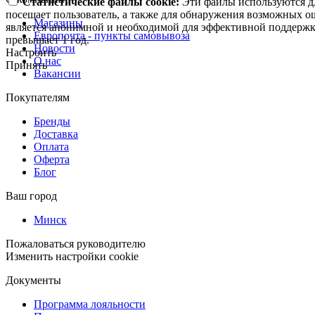
Статистические файлы cookie:
Эти файлы используются дл
посещает пользователь, а также для обнаружения возможных о
Магазины
является анонимной и необходимой для эффективной поддержки
Европочта - пункты самовывоза
превышает 1 год.
Новости
Настроить
О нас
Принять
Вакансии
Покупателям
Бренды
Доставка
Оплата
Оферта
Блог
Ваш город
Минск
Пожаловаться руководителю
Изменить настройки cookie
Документы
Программа лояльности