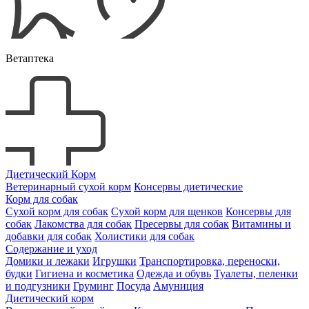
Ветаптека
Диетический Корм
Ветеринарный сухой корм
Консервы диетические
Корм для собак
Сухой корм для собак
Сухой корм для щенков
Консервы для
собак
Лакомства для собак
Пресервы для собак
Витамины и
добавки для собак
Холистики для собак
Содержание и уход
Домики и лежаки
Игрушки
Транспортировка, переноски,
будки
Гигиена и косметика
Одежда и обувь
Туалеты, пеленки
и подгузники
Груминг
Посуда
Амуниция
Диетический корм