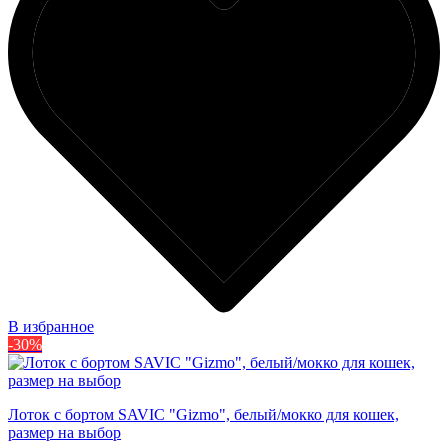
В избранное
-30%
Лоток с бортом SAVIC "Gizmo", белый/мокко для кошек,
размер на выбор