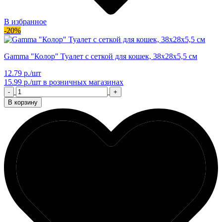
В избранное
-20%
Gamma "Колор" Туалет с сеткой для кошек, 38х28х5,5 см
12.79 р./шт
15.99 р./шт
в розничных магазинах
-
+
В корзину