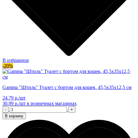
В избранное
-20%
Gamma "Штиль" Туалет с бортом для кошек, 45,5х35х12,5 см
24.79 р./шт
30.99 р./шт
в розничных магазинах
-
+
В корзину