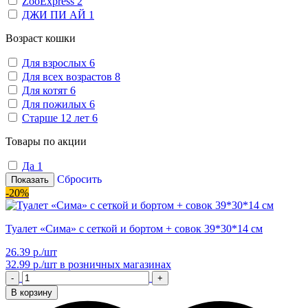
ZooExpress
2
ДЖИ ПИ АЙ
1
Возраст кошки
Для взрослых
6
Для всех возрастов
8
Для котят
6
Для пожилых
6
Старше 12 лет
6
Товары по акции
Да
1
Сбросить
Показать
-20%
Туалет «Сима» с сеткой и бортом + совок 39*30*14 см
26.39 р./шт
32.99 р./шт
в розничных магазинах
-
+
В корзину