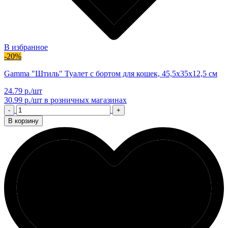
В избранное
-20%
Gamma "Штиль" Туалет с бортом для кошек, 45,5х35х12,5 см
24.79 р./шт
30.99 р./шт
в розничных магазинах
-
+
В корзину