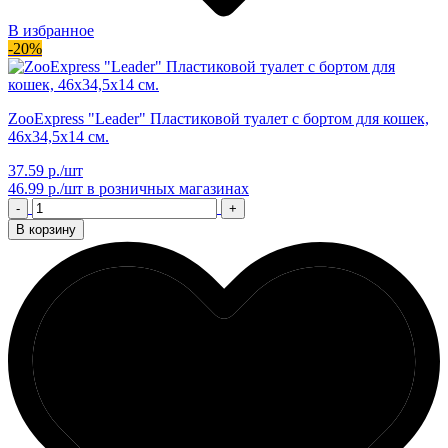
В избранное
-20%
ZooExpress "Leader" Пластиковой туалет с бортом для кошек,
46х34,5х14 см.
37.59 р./шт
46.99 р./шт
в розничных магазинах
-
+
В корзину