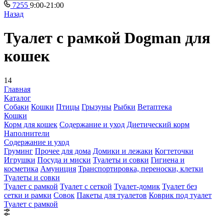
7255
9:00-21:00
Назад
Туалет с рамкой Dogman для
кошек
14
Главная
Каталог
Собаки
Кошки
Птицы
Грызуны
Рыбки
Ветаптека
Кошки
Корм для кошек
Содержание и уход
Диетический корм
Наполнители
Содержание и уход
Груминг
Прочее для дома
Домики и лежаки
Когтеточки
Игрушки
Посуда и миски
Туалеты и совки
Гигиена и
косметика
Амуниция
Транспортировка, переноски, клетки
Туалеты и совки
Туалет с рамкой
Туалет с сеткой
Туалет-домик
Туалет без
сетки и рамки
Совок
Пакеты для туалетов
Коврик под туалет
Туалет с рамкой