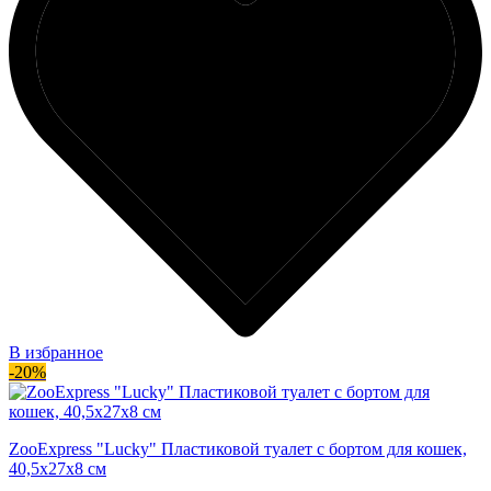
В избранное
-20%
ZooExpress "Lucky" Пластиковой туалет с бортом для кошек,
40,5х27х8 см