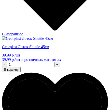
В избранное
Georplast Лоток Shuttle 45см
39.99 р./шт
39.99 р./шт
в розничных магазинах
-
+
В корзину