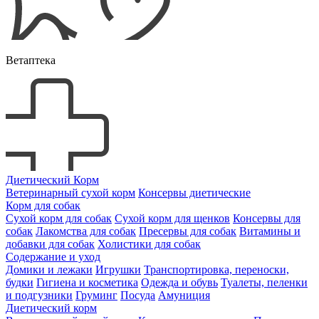
Ветаптека
Диетический Корм
Ветеринарный сухой корм
Консервы диетические
Корм для собак
Сухой корм для собак
Сухой корм для щенков
Консервы для
собак
Лакомства для собак
Пресервы для собак
Витамины и
добавки для собак
Холистики для собак
Содержание и уход
Домики и лежаки
Игрушки
Транспортировка, переноски,
будки
Гигиена и косметика
Одежда и обувь
Туалеты, пеленки
и подгузники
Груминг
Посуда
Амуниция
Диетический корм