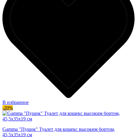
В избранное
-20%
Gamma "Пушок" Туалет для кошекс высоким бортом,
45,5x35x19 см