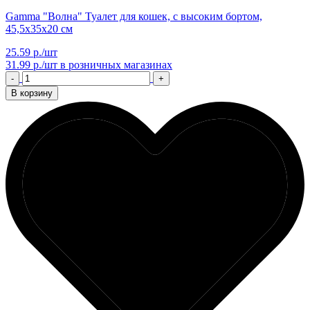
Gamma "Волна" Туалет для кошек, с высоким бортом,
45,5х35х20 см
25.59 р./шт
31.99 р./шт
в розничных магазинах
-
+
В корзину