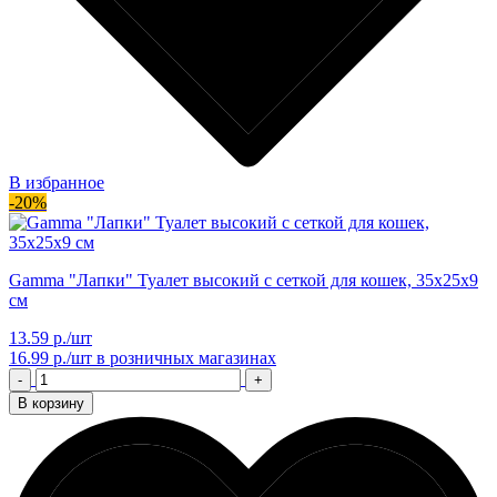
В избранное
-20%
Gamma "Лапки" Туалет высокий с сеткой для кошек, 35х25х9
см
13.59 р./шт
16.99 р./шт
в розничных магазинах
-
+
В корзину