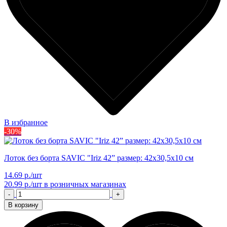
В избранное
-30%
Лоток без борта SAVIC "Iriz 42” размер: 42х30,5х10 см
14.69 р./шт
20.99 р./шт
в розничных магазинах
-
+
В корзину