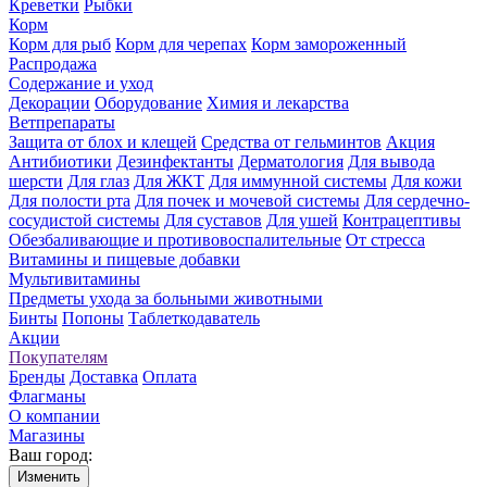
Креветки
Рыбки
Корм
Корм для рыб
Корм для черепах
Корм замороженный
Распродажа
Содержание и уход
Декорации
Оборудование
Химия и лекарства
Ветпрепараты
Защита от блох и клещей
Средства от гельминтов
Акция
Антибиотики
Дезинфектанты
Дерматология
Для вывода
шерсти
Для глаз
Для ЖКТ
Для иммунной системы
Для кожи
Для полости рта
Для почек и мочевой системы
Для сердечно-
сосудистой системы
Для суставов
Для ушей
Контрацептивы
Обезбаливающие и противовоспалительные
От стресса
Витамины и пищевые добавки
Мультивитамины
Предметы ухода за больными животными
Бинты
Попоны
Таблеткодаватель
Акции
Покупателям
Бренды
Доставка
Оплата
Флагманы
О компании
Магазины
Ваш город:
Изменить