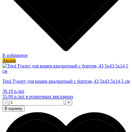
В избранное
Акция
Triol Туалет для кошек квадратный с бортом, 43,5х43,5х14,5 см
39.19 р./шт
55.99 р./шт
в розничных магазинах
-
+
В корзину