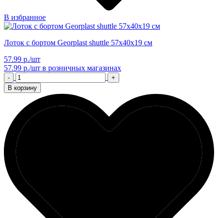
В избранное
Лоток с бортом Georplast shuttle 57х40х19 см
57.99 р./шт
57.99 р./шт
в розничных магазинах
-
+
В корзину