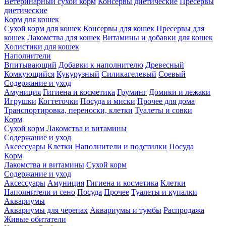
Ветеринарный сухой корм
Консервы диетические
Пресервы
диетические
Корм для кошек
Сухой корм для кошек
Консервы для кошек
Пресервы для
кошек
Лакомства для кошек
Витамины и добавки для кошек
Холистики для кошек
Наполнители
Впитывающий
Добавки к наполнителю
Древесный
Комкующийся
Кукурузный
Силикагелевый
Соевый
Содержание и уход
Амуниция
Гигиена и косметика
Груминг
Домики и лежаки
Игрушки
Когтеточки
Посуда и миски
Прочее для дома
Транспортировка, переноски, клетки
Туалеты и совки
Корм
Сухой корм
Лакомства и витамины
Содержание и уход
Аксессуары
Клетки
Наполнители и подстилки
Посуда
Корм
Лакомства и витамины
Сухой корм
Содержание и уход
Аксессуары
Амуниция
Гигиена и косметика
Клетки
Наполнители и сено
Посуда
Прочее
Туалеты и купалки
Аквариумы
Аквариумы для черепах
Аквариумы и тумбы
Распродажа
Живые обитатели