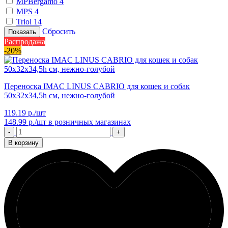
MPBergamo
4
MPS
4
Triol
14
Сбросить
Показать
Распродажа
-20%
Переноска IMAC LINUS CABRIO для кошек и собак
50х32х34,5h см, нежно-голубой
119.19 р./шт
148.99 р./шт
в розничных магазинах
-
+
В корзину