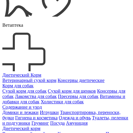
Ветаптека
Диетический Корм
Ветеринарный сухой корм
Консервы диетические
Корм для собак
Сухой корм для собак
Сухой корм для щенков
Консервы для
собак
Лакомства для собак
Пресервы для собак
Витамины и
добавки для собак
Холистики для собак
Содержание и уход
Домики и лежаки
Игрушки
Транспортировка, переноски,
будки
Гигиена и косметика
Одежда и обувь
Туалеты, пеленки
и подгузники
Груминг
Посуда
Амуниция
Диетический корм