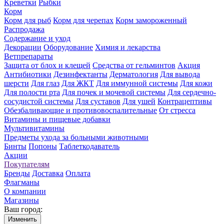
Креветки
Рыбки
Корм
Корм для рыб
Корм для черепах
Корм замороженный
Распродажа
Содержание и уход
Декорации
Оборудование
Химия и лекарства
Ветпрепараты
Защита от блох и клещей
Средства от гельминтов
Акция
Антибиотики
Дезинфектанты
Дерматология
Для вывода
шерсти
Для глаз
Для ЖКТ
Для иммунной системы
Для кожи
Для полости рта
Для почек и мочевой системы
Для сердечно-
сосудистой системы
Для суставов
Для ушей
Контрацептивы
Обезбаливающие и противовоспалительные
От стресса
Витамины и пищевые добавки
Мультивитамины
Предметы ухода за больными животными
Бинты
Попоны
Таблеткодаватель
Акции
Покупателям
Бренды
Доставка
Оплата
Флагманы
О компании
Магазины
Ваш город:
Изменить