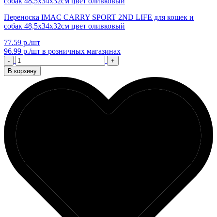
Переноска IMAC CARRY SPORT 2ND LIFE для кошек и
собак 48,5х34х32см цвет оливковый
77.59 р./шт
96.99 р./шт
в розничных магазинах
-
+
В корзину