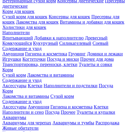
Ветеринарный сухой корм
Консервы диетические
Пресервы
диетические
Корм для кошек
Сухой корм для кошек
Консервы для кошек
Пресервы для
кошек
Лакомства для кошек
Витамины и добавки для кошек
Холистики для кошек
Наполнители
Впитывающий
Добавки к наполнителю
Древесный
Комкующийся
Кукурузный
Силикагелевый
Соевый
Содержание и уход
Амуниция
Гигиена и косметика
Груминг
Домики и лежаки
Игрушки
Когтеточки
Посуда и миски
Прочее для дома
Транспортировка, переноски, клетки
Туалеты и совки
Корм
Сухой корм
Лакомства и витамины
Содержание и уход
Аксессуары
Клетки
Наполнители и подстилки
Посуда
Корм
Лакомства и витамины
Сухой корм
Содержание и уход
Аксессуары
Амуниция
Гигиена и косметика
Клетки
Наполнители и сено
Посуда
Прочее
Туалеты и купалки
Аквариумы
Аквариумы для черепах
Аквариумы и тумбы
Распродажа
Живые обитатели