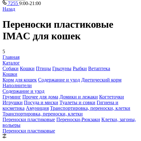
7255
9:00-21:00
Назад
Переноски пластиковые
IMAC для кошек
5
Главная
Каталог
Собаки
Кошки
Птицы
Грызуны
Рыбки
Ветаптека
Кошки
Корм для кошек
Содержание и уход
Диетический корм
Наполнители
Содержание и уход
Груминг
Прочее для дома
Домики и лежаки
Когтеточки
Игрушки
Посуда и миски
Туалеты и совки
Гигиена и
косметика
Амуниция
Транспортировка, переноски, клетки
Транспортировка, переноски, клетки
Переноски пластиковые
Переноски-Рюкзаки
Клетки, загоны,
вольеры
Переноски пластиковые