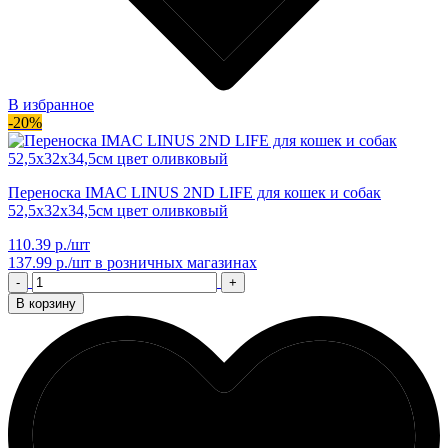
В избранное
-20%
Переноска IMAC LINUS 2ND LIFE для кошек и собак
52,5х32х34,5см цвет оливковый
110.39 р./шт
137.99 р./шт
в розничных магазинах
-
+
В корзину