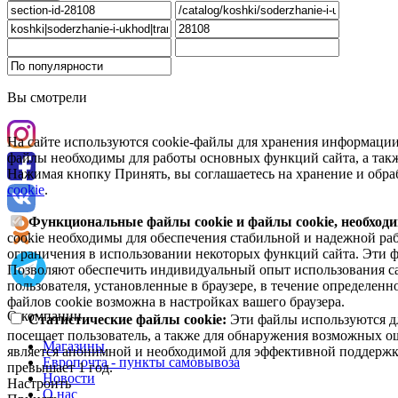
Вы смотрели
На сайте используются cookie-файлы для хранения информации
файлы необходимы для работы основных функций сайта, а такж
Нажимая кнопку Принять, вы соглашаетесь на хранение и обра
cookie
.
Функциональные файлы cookie и файлы cookie, необходи
cookie необходимы для обеспечения стабильной и надежной раб
ограничения в использовании некоторых функций сайта. Эти ф
Позволяют обеспечить индивидуальный опыт использования са
пользователя, установленные в браузере, в течение определен
файлов cookie возможна в настройках вашего браузера.
О компании
Статистические файлы cookie:
Эти файлы используются дл
посещает пользователь, а также для обнаружения возможных о
Магазины
является анонимной и необходимой для эффективной поддержки
Европочта - пункты самовывоза
превышает 1 год.
Новости
Настроить
О нас