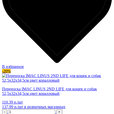
В избранное
-20%
Переноска IMAC LINUS 2ND LIFE для кошек и собак
52,5х32х34,5см цвет коралловый
110.39 р./шт
137.99 р./шт
в розничных магазинах
-
+