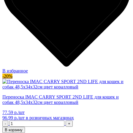
В избранное
-20%
Переноска IMAC CARRY SPORT 2ND LIFE для кошек и
собак 48,5х34х32см цвет коралловый
77.59 р./шт
96.99 р./шт
в розничных магазинах
-
+
В корзину