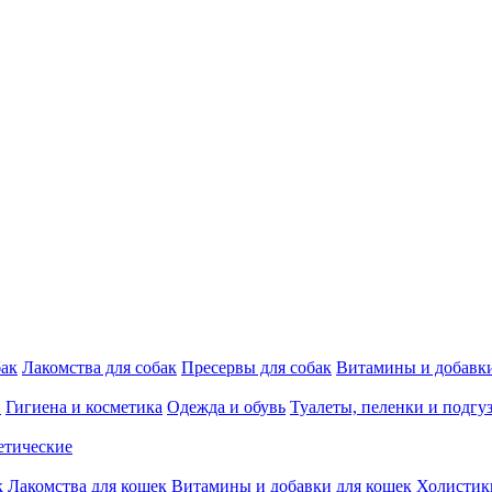
бак
Лакомства для собак
Пресервы для собак
Витамины и добавки
и
Гигиена и косметика
Одежда и обувь
Туалеты, пеленки и подгу
етические
к
Лакомства для кошек
Витамины и добавки для кошек
Холистик