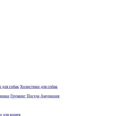
 для собак
Холистики для собак
зники
Груминг
Посуда
Амуниция
и для кошек