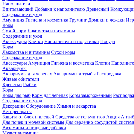
Наполнители
Впитывающий
Добавки к наполнителю
Древесный
Комкующи
Содержание и уход
Амуниция
Гигиена и косметика
Груминг
Домики и лежаки
Иг
Корм
Сухой корм
Лакомства и витамины
Содержание и уход
Аксессуары
Клетки
Наполнители и подстилки
Посуда
Корм
Лакомства и витамины
Сухой корм
Содержание и уход
Аксессуары
Амуниция
Гигиена и косметика
Клетки
Наполните
Аквариумы
Аквариумы для черепах
Аквариумы и тумбы
Распродажа
Живые обитатели
Креветки
Рыбки
Корм
Корм для рыб
Корм для черепах
Корм замороженный
Распрода
Содержание и уход
Декорации
Оборудование
Химия и лекарства
Ветпрепараты
Защита от блох и клещей
Средства от гельминтов
Акция
Антиб
Для почек и мочевой системы
Для сердечно-сосудистой систем
Витамины и пищевые добавки
Мультивитамины