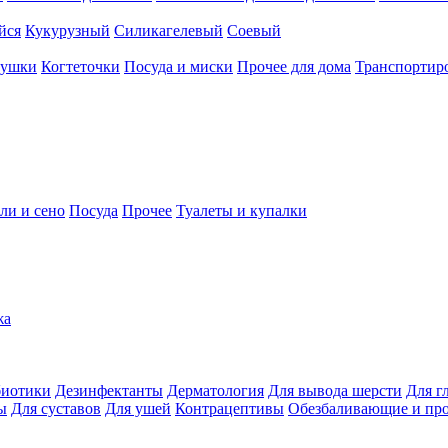
йся
Кукурузный
Силикагелевый
Соевый
рушки
Когтеточки
Посуда и миски
Прочее для дома
Транспортиро
ли и сено
Посуда
Прочее
Туалеты и купалки
жа
иотики
Дезинфектанты
Дерматология
Для вывода шерсти
Для г
ы
Для суставов
Для ушей
Контрацептивы
Обезбаливающие и пр