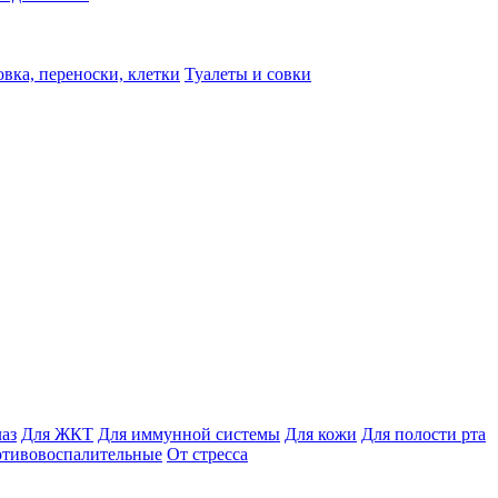
вка, переноски, клетки
Туалеты и совки
лаз
Для ЖКТ
Для иммунной системы
Для кожи
Для полости рта
отивовоспалительные
От стресса