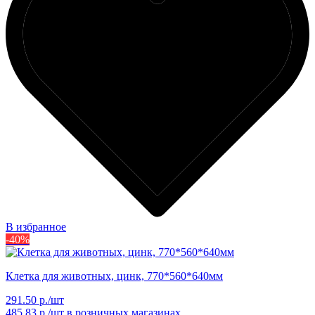
В избранное
-40%
Клетка для животных, цинк, 770*560*640мм
291.50 р./шт
485.83 р./шт
в розничных магазинах