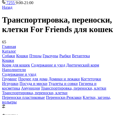
7255
9:00-21:00
Назад
Транспортировка, переноски,
клетки For Friends для кошек
65
Главная
Каталог
Собаки
Кошки
Птицы
Грызуны
Рыбки
Ветаптека
Кошки
Корм для кошек
Содержание и уход
Диетический корм
Наполнители
Содержание и уход
Груминг
Прочее для дома
Домики и лежаки
Когтеточки
Игрушки
Посуда и миски
Туалеты и совки
Гигиена и
косметика
Амуниция
Транспортировка, переноски, клетки
Транспортировка, переноски, клетки
Переноски пластиковые
Переноски-Рюкзаки
Клетки, загоны,
вольеры