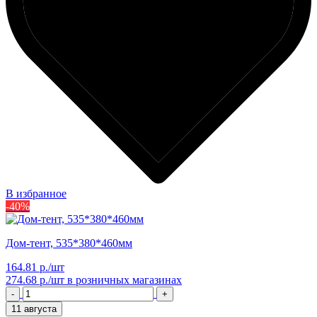
В избранное
-40%
Дом-тент, 535*380*460мм
164.81 р./шт
274.68 р./шт
в розничных магазинах
-
+
11 августа