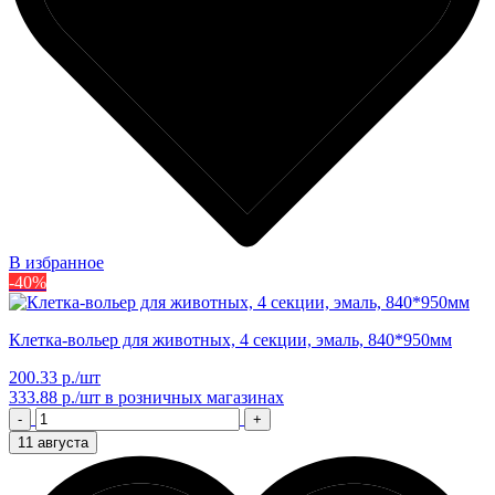
В избранное
-40%
Клетка-вольер для животных, 4 секции, эмаль, 840*950мм
200.33 р./шт
333.88 р./шт
в розничных магазинах
-
+
11 августа