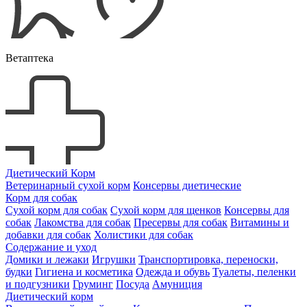
Ветаптека
Диетический Корм
Ветеринарный сухой корм
Консервы диетические
Корм для собак
Сухой корм для собак
Сухой корм для щенков
Консервы для
собак
Лакомства для собак
Пресервы для собак
Витамины и
добавки для собак
Холистики для собак
Содержание и уход
Домики и лежаки
Игрушки
Транспортировка, переноски,
будки
Гигиена и косметика
Одежда и обувь
Туалеты, пеленки
и подгузники
Груминг
Посуда
Амуниция
Диетический корм