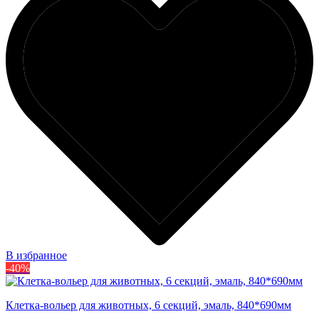
В избранное
-40%
Клетка-вольер для животных, 6 секций, эмаль, 840*690мм