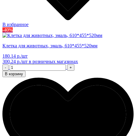
В избранное
-40%
Клетка для животных, эмаль, 610*455*520мм
180.14 р./шт
300.24 р./шт
в розничных магазинах
-
+
В корзину