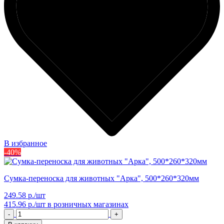
В избранное
-40%
Сумка-переноска для животных "Арка", 500*260*320мм
249.58 р./шт
415.96 р./шт
в розничных магазинах
-
+