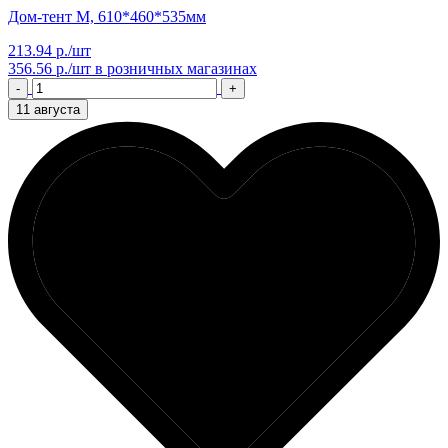
Дом-тент M, 610*460*535мм
213.94 р./шт
356.56 р./шт
в розничных магазинах
-
+
11 августа