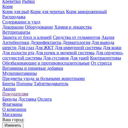
Креветки
Рыбки
Корм
Корм для рыб
Корм для черепах
Корм замороженный
Распродажа
Содержание и уход
Декорации
Оборудование
Химия и лекарства
Ветпрепараты
Защита от блох и клещей
Средства от гельминтов
Акция
Антибиотики
Дезинфектанты
Дерматология
Для вывода
шерсти
Для глаз
Для ЖКТ
Для иммунной системы
Для кожи
Для полости рта
Для почек и мочевой системы
Для сердечно-
сосудистой системы
Для суставов
Для ушей
Контрацептивы
Обезбаливающие и противовоспалительные
От стресса
Витамины и пищевые добавки
Мультивитамины
Предметы ухода за больными животными
Бинты
Попоны
Таблеткодаватель
Акции
Покупателям
Бренды
Доставка
Оплата
Флагманы
О компании
Магазины
Ваш город:
Изменить