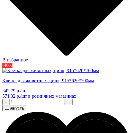
В избранное
-40%
Клетка для животных, цинк, 915*620*700мм
342.79 р./шт
571.32 р./шт
в розничных магазинах
-
+
11 августа