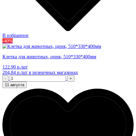
В избранное
-40%
Клетка для животных, цинк, 510*330*400мм
122.90 р./шт
204.84 р./шт
в розничных магазинах
-
+
11 августа