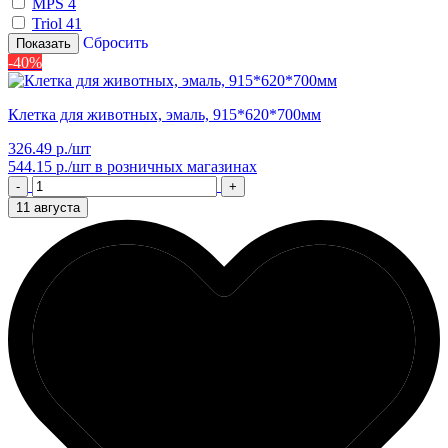
MPS
4
Triol
41
Сбросить
Показать
-40%
Клетка для животных, эмаль, 915*620*700мм
326.49 р./шт
544.15 р./шт
в розничных магазинах
-
+
11 августа