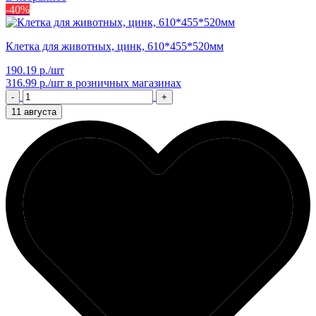
-40%
Клетка для животных, цинк, 610*455*520мм
190.19 р./шт
316.99 р./шт
в розничных магазинах
-
+
11 августа