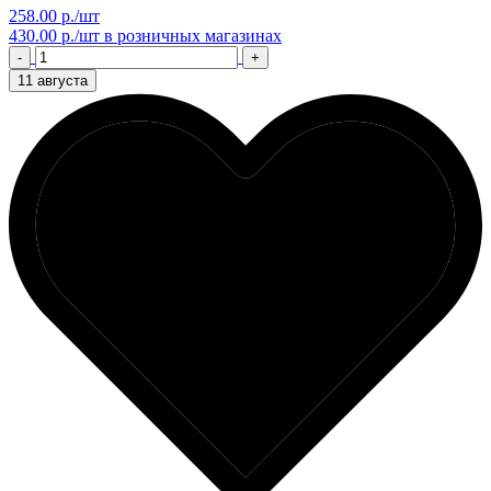
258.00 р./шт
430.00 р./шт
в розничных магазинах
-
+
11 августа