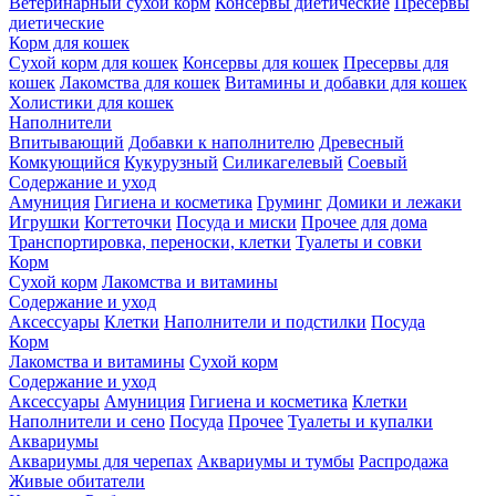
Ветеринарный сухой корм
Консервы диетические
Пресервы
диетические
Корм для кошек
Сухой корм для кошек
Консервы для кошек
Пресервы для
кошек
Лакомства для кошек
Витамины и добавки для кошек
Холистики для кошек
Наполнители
Впитывающий
Добавки к наполнителю
Древесный
Комкующийся
Кукурузный
Силикагелевый
Соевый
Содержание и уход
Амуниция
Гигиена и косметика
Груминг
Домики и лежаки
Игрушки
Когтеточки
Посуда и миски
Прочее для дома
Транспортировка, переноски, клетки
Туалеты и совки
Корм
Сухой корм
Лакомства и витамины
Содержание и уход
Аксессуары
Клетки
Наполнители и подстилки
Посуда
Корм
Лакомства и витамины
Сухой корм
Содержание и уход
Аксессуары
Амуниция
Гигиена и косметика
Клетки
Наполнители и сено
Посуда
Прочее
Туалеты и купалки
Аквариумы
Аквариумы для черепах
Аквариумы и тумбы
Распродажа
Живые обитатели