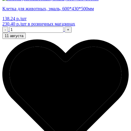
Клетка для животных, эмаль, 600*430*500мм
138.24 р./шт
230.40 р./шт
в розничных магазинах
-
+
11 августа