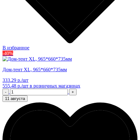
В избранное
-40%
Дом-тент XL, 965*660*735мм
333.29 р./шт
555.48 р./шт
в розничных магазинах
-
+
11 августа