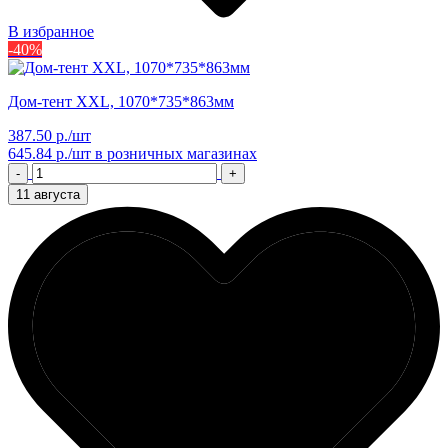
В избранное
-40%
Дом-тент XXL, 1070*735*863мм
387.50 р./шт
645.84 р./шт
в розничных магазинах
-
+
11 августа