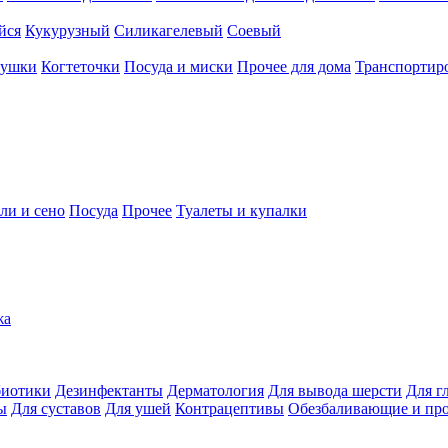
йся
Кукурузный
Силикагелевый
Соевый
рушки
Когтеточки
Посуда и миски
Прочее для дома
Транспортиро
ли и сено
Посуда
Прочее
Туалеты и купалки
жа
иотики
Дезинфектанты
Дерматология
Для вывода шерсти
Для г
ы
Для суставов
Для ушей
Контрацептивы
Обезбаливающие и пр