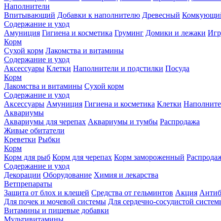
Наполнители
Впитывающий
Добавки к наполнителю
Древесный
Комкующи
Содержание и уход
Амуниция
Гигиена и косметика
Груминг
Домики и лежаки
Иг
Корм
Сухой корм
Лакомства и витамины
Содержание и уход
Аксессуары
Клетки
Наполнители и подстилки
Посуда
Корм
Лакомства и витамины
Сухой корм
Содержание и уход
Аксессуары
Амуниция
Гигиена и косметика
Клетки
Наполните
Аквариумы
Аквариумы для черепах
Аквариумы и тумбы
Распродажа
Живые обитатели
Креветки
Рыбки
Корм
Корм для рыб
Корм для черепах
Корм замороженный
Распрода
Содержание и уход
Декорации
Оборудование
Химия и лекарства
Ветпрепараты
Защита от блох и клещей
Средства от гельминтов
Акция
Антиб
Для почек и мочевой системы
Для сердечно-сосудистой систем
Витамины и пищевые добавки
Мультивитамины