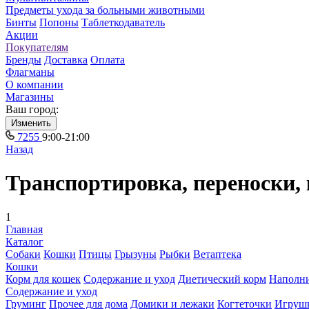
Предметы ухода за больными животными
Бинты
Попоны
Таблеткодаватель
Акции
Покупателям
Бренды
Доставка
Оплата
Флагманы
О компании
Магазины
Ваш город:
Изменить
7255
9:00-21:00
Назад
Транспортировка, переноски
1
Главная
Каталог
Собаки
Кошки
Птицы
Грызуны
Рыбки
Ветаптека
Кошки
Корм для кошек
Содержание и уход
Диетический корм
Наполн
Содержание и уход
Груминг
Прочее для дома
Домики и лежаки
Когтеточки
Игруш