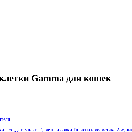
, клетки Gamma для кошек
ители
ки
Посуда и миски
Туалеты и совки
Гигиена и косметика
Амуни