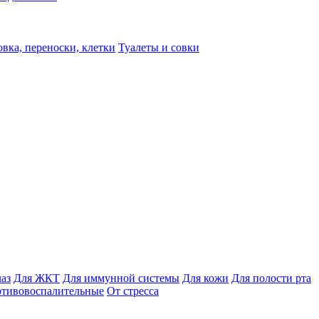
вка, переноски, клетки
Туалеты и совки
лаз
Для ЖКТ
Для иммунной системы
Для кожи
Для полости рта
отивовоспалительные
От стресса