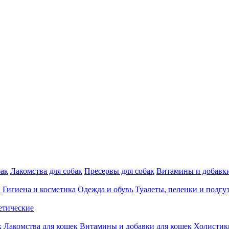
бак
Лакомства для собак
Пресервы для собак
Витамины и добавки
и
Гигиена и косметика
Одежда и обувь
Туалеты, пеленки и подгу
етические
к
Лакомства для кошек
Витамины и добавки для кошек
Холистик