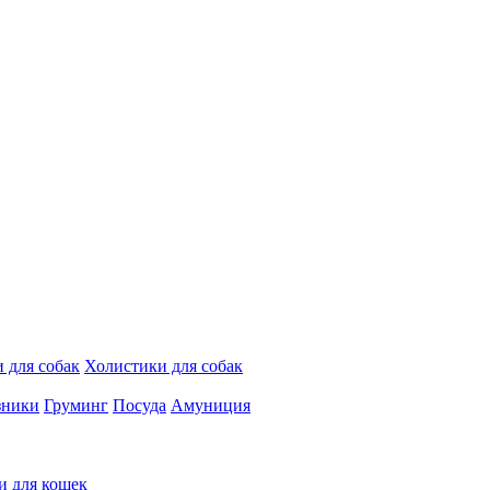
 для собак
Холистики для собак
зники
Груминг
Посуда
Амуниция
и для кошек